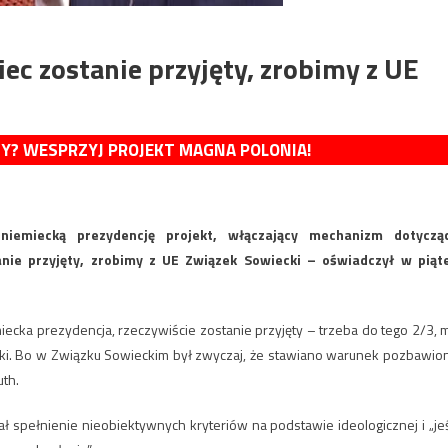
iec zostanie przyjęty, zrobimy z UE
MY? WESPRZYJ PROJEKT MAGNA POLONIA!
niemiecką prezydencję projekt, włączający mechanizm dotyczą
nie przyjęty, zrobimy z UE Związek Sowiecki – oświadczył w piąt
miecka prezydencja, rzeczywiście zostanie przyjęty – trzeba do tego 2/3, 
i. Bo w Związku Sowieckim był zwyczaj, że stawiano warunek pozbawio
th.
 spełnienie nieobiektywnych kryteriów na podstawie ideologicznej i „jeś