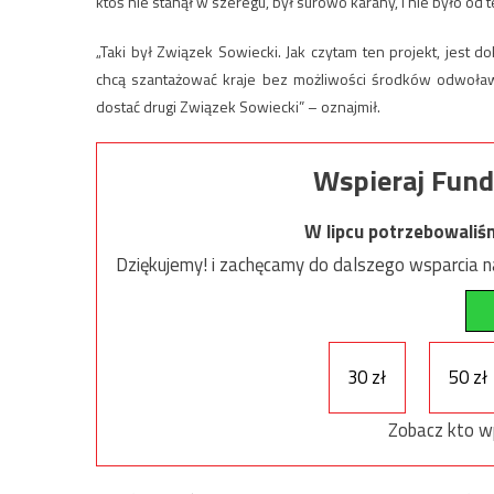
ktoś nie stanął w szeregu, był surowo karany, i nie było od 
„Taki był Związek Sowiecki. Jak czytam ten projekt, jest 
chcą szantażować kraje bez możliwości środków odwoławcz
dostać drugi Związek Sowiecki” – oznajmił.
Wspieraj Fund
W lipcu potrzebowaliś
Dziękujemy! i zachęcamy do dalszego wsparcia na
30 zł
50 zł
Zobacz kto w