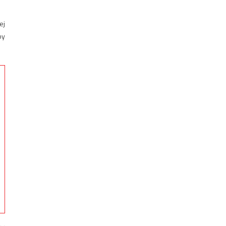
ej
by