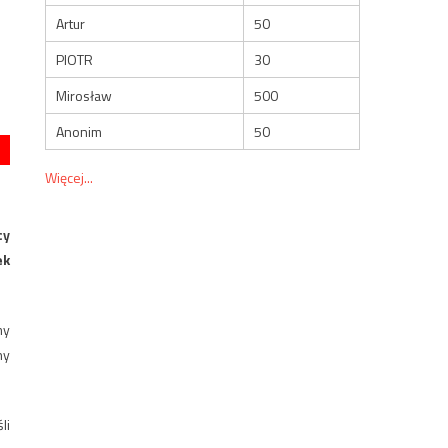
Artur
50
PIOTR
30
Mirosław
500
Anonim
50
Więcej...
cy
ek
my
ny
li