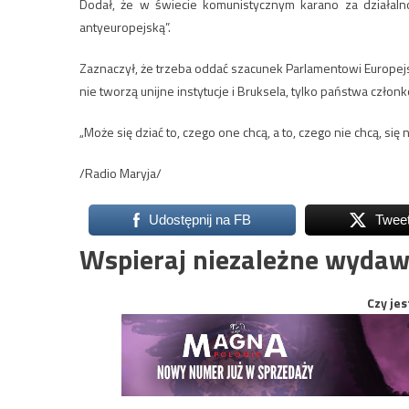
Dodał, że w świecie komunistycznym karano za działalno
antyeuropejską”.
Zaznaczył, że trzeba oddać szacunek Parlamentowi Europejski
nie tworzą unijne instytucje i Bruksela, tylko państwa człon
„Może się dziać to, czego one chcą, a to, czego nie chcą, się 
/Radio Maryja/
Udostępnij na FB
Twee
Wspieraj niezależne wydaw
Czy jes