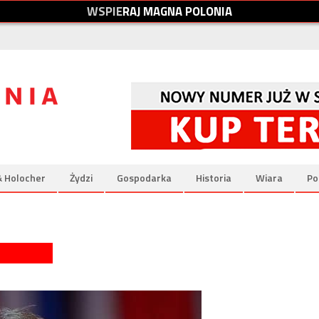
W
S
P
I
E
R
A
J
M
A
G
N
A
P
O
L
O
N
I
A
& Holocher
Żydzi
Gospodarka
Historia
Wiara
Po