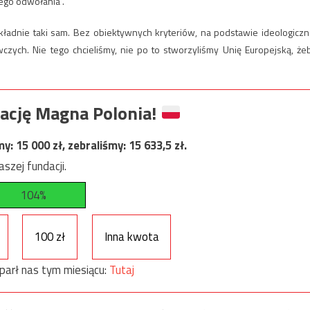
tego odwołania”.
dokładnie taki sam. Bez obiektywnych kryteriów, na podstawie ideologiczn
ych. Nie tego chcieliśmy, nie po to stworzyliśmy Unię Europejską, że
ację Magna Polonia!
my:
15 000
zł, zebraliśmy:
15 633,5
zł.
szej fundacji.
104%
100 zł
Inna kwota
parł nas tym miesiącu:
Tutaj