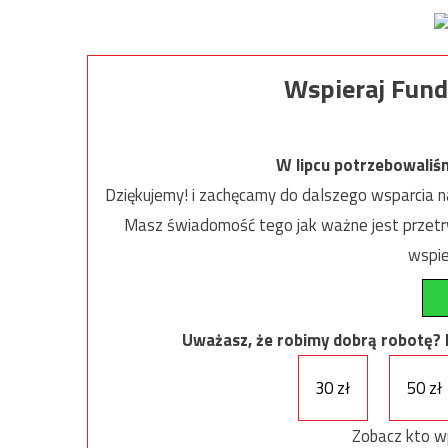
Wspieraj Fund
W lipcu potrzebowaliś
Dziękujemy! i zachęcamy do dalszego wsparcia na
Masz świadomość tego jak ważne jest przetrw
wspie
Uważasz, że robimy dobrą robotę? Ni
30 zł
50 zł
Zobacz kto w