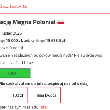
ację Magna Polonia!
Lipiec 2026
my:
15 000
zł, zebraliśmy:
15 633,5
zł.
szej fundacji.
anie niezależnych ośrodków medialnych? Nie zwlekaj więc,
raj nas już od teraz.
104%
e czekaj zatem do jutra, wspieraj nas od dzisiaj.
100 zł
Inna kwota
parł nas tym miesiącu:
Tutaj