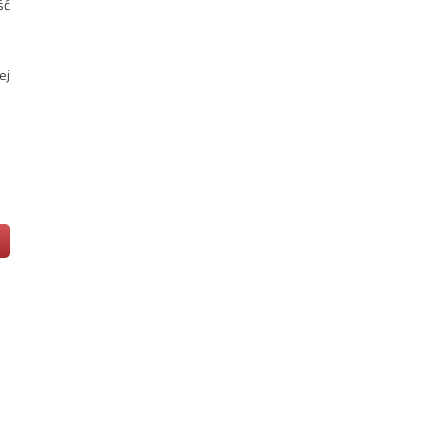
ść
ej