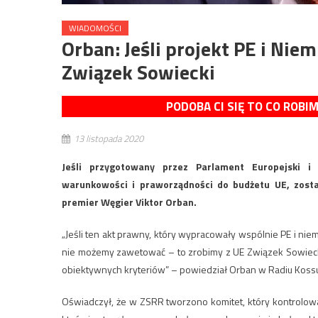
WIADOMOŚCI
Orban: Jeśli projekt PE i Niem
Związek Sowiecki
PODOBA CI SIĘ TO CO ROBI
13 listopada 2020
Jeśli przygotowany przez Parlament Europejski i 
warunkowości i praworządności do budżetu UE, zosta
premier Węgier Viktor Orban.
„Jeśli ten akt prawny, który wypracowały wspólnie PE i nie
nie możemy zawetować – to zrobimy z UE Związek Sowieck
obiektywnych kryteriów” – powiedział Orban w Radiu Kossu
Oświadczył, że w ZSRR tworzono komitet, który kontrolował