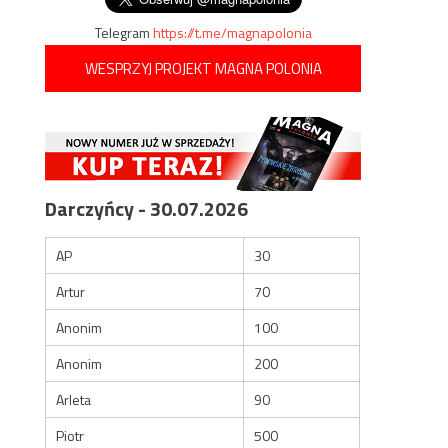
Telegram
https://t.me/magnapolonia
WESPRZYJ PROJEKT MAGNA POLONIA
Darczyńcy - 30.07.2026
AP
30
Artur
70
Anonim
100
Anonim
200
Arleta
90
Piotr
500