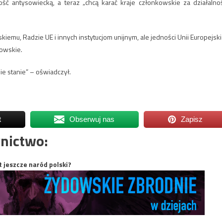
ść antysowiecką, a teraz „chcą karać kraje członkowskie za działalno
emu, Radzie UE i innych instytucjom unijnym, ale jedności Unii Europejski
kowskie.
nie stanie” – oświadczył.
t
Obserwuj nas
Zapisz
nictwo:
t jeszcze naród polski?