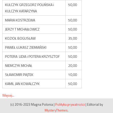
KULCZYK GRZEGORZ POLIŃSKA i
50,00
KULCZYK KATARZYNA
MARIA KOSTRZEWA
50,00
JERZY T MICHAJŁOWICZ
50,00
KOZIOŁ BOGUSŁAW
35,00
PAWEŁ ŁUKASZ ZIEMIAŃSKI
50,00
POTERA LIDIA i POTERA KRZYSZTOF
50,00
NIEMCZYK MICHAŁ
20,00
SŁAWOMIR PIĄTEK
10,00
KAMIL JAN KOWALCZYK
50,00
Więcej...
(c) 2016-2023 Magna Polonia
|
Polityka prywatności
|
Editorial by
MysteryThemes
.