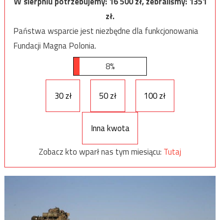
W sierpniu potrzebujemy:
16 500
zł, zebraliśmy:
1351
zł.
Państwa wsparcie jest niezbędne dla funkcjonowania
Fundacji Magna Polonia.
8%
30 zł
50 zł
100 zł
Inna kwota
Zobacz kto wparł nas tym miesiącu:
Tutaj