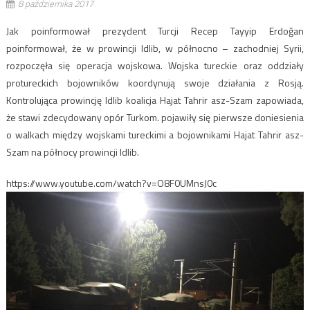
8 października 2017
Jak poinformował prezydent Turcji Recep Tayyip Erdoğan
poinformował, że w prowincji Idlib, w północno – zachodniej Syrii,
rozpoczęła się operacja wojskowa. Wojska tureckie oraz oddziały
protureckich bojowników koordynują swoje działania z Rosją.
Kontrolująca prowincję Idlib koalicja Hajat Tahrir asz-Szam zapowiada,
że stawi zdecydowany opór Turkom. pojawiły się pierwsze doniesienia
o walkach między wojskami tureckimi a bojownikami Hajat Tahrir asz-
Szam na północy prowincji Idlib.
https://www.youtube.com/watch?v=O8F0UMnsJ0c