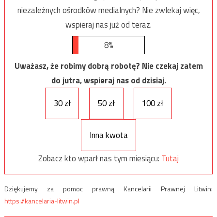
niezależnych ośrodków medialnych? Nie zwlekaj więc,
wspieraj nas już od teraz.
8%
Uważasz, że robimy dobrą robotę? Nie czekaj zatem
do jutra, wspieraj nas od dzisiaj.
30 zł
50 zł
100 zł
Inna kwota
Zobacz kto wparł nas tym miesiącu:
Tutaj
Dziękujemy za pomoc prawną Kancelarii Prawnej Litwin:
https://kancelaria-litwin.pl