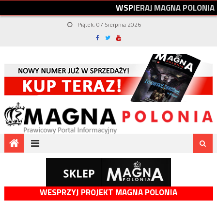
W
S
P
I
E
R
A
J
M
A
G
N
A
P
O
L
O
N
I
A
Piątek, 07 Sierpnia 2026
WESPRZYJ PROJEKT MAGNA POLONIA