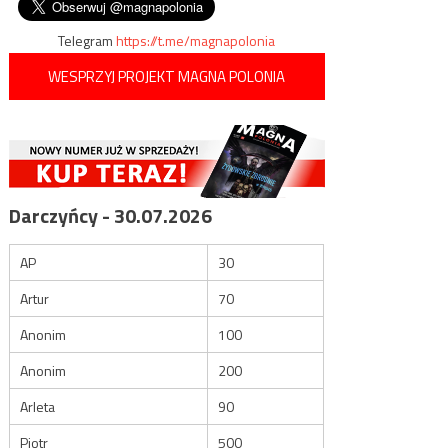
wpisu
Telegram
https://t.me/magnapolonia
WESPRZYJ PROJEKT MAGNA POLONIA
Darczyńcy - 30.07.2026
AP
30
Artur
70
Anonim
100
Anonim
200
Arleta
90
Piotr
500