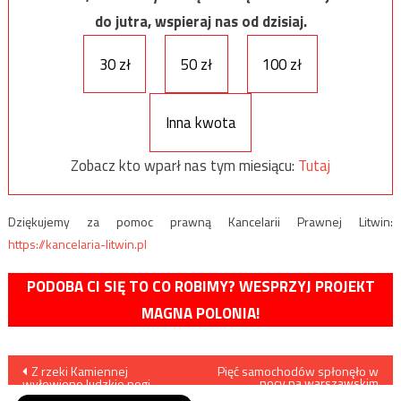
do jutra, wspieraj nas od dzisiaj.
30 zł
50 zł
100 zł
Inna kwota
Zobacz kto wparł nas tym miesiącu:
Tutaj
Dziękujemy za pomoc prawną Kancelarii Prawnej Litwin:
https://kancelaria-litwin.pl
PODOBA CI SIĘ TO CO ROBIMY? WESPRZYJ PROJEKT
MAGNA POLONIA!
Nawigacja
Z rzeki Kamiennej
Pięć samochodów spłonęło w
nocy na warszawskim
wyłowiono ludzkie nogi
Żoliborzu