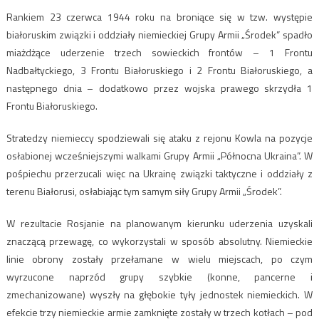
Rankiem 23 czerwca 1944 roku na broniące się w tzw. występie
białoruskim związki i oddziały niemieckiej Grupy Armii „Środek” spadło
miażdżące uderzenie trzech sowieckich frontów – 1 Frontu
Nadbałtyckiego, 3 Frontu Białoruskiego i 2 Frontu Białoruskiego, a
następnego dnia – dodatkowo przez wojska prawego skrzydła 1
Frontu Białoruskiego.
Stratedzy niemieccy spodziewali się ataku z rejonu Kowla na pozycje
osłabionej wcześniejszymi walkami Grupy Armii „Północna Ukraina”. W
pośpiechu przerzucali więc na Ukrainę związki taktyczne i oddziały z
terenu Białorusi, osłabiając tym samym siły Grupy Armii „Środek”.
W rezultacie Rosjanie na planowanym kierunku uderzenia uzyskali
znaczącą przewagę, co wykorzystali w sposób absolutny. Niemieckie
linie obrony zostały przełamane w wielu miejscach, po czym
wyrzucone naprzód grupy szybkie (konne, pancerne i
zmechanizowane) wyszły na głębokie tyły jednostek niemieckich. W
efekcie trzy niemieckie armie zamknięte zostały w trzech kotłach – pod