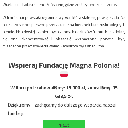
Witebskim, Bobrujskiem i Mińskiem, gdzie zostały one zniszczone.
W linii frontu powstała ogromna wyrwa, która stale się powiększała. Na
nic zdało się pospieszne przerzucanie na kierunek białoruski kolejnych
niemieckich dywizji, zabieranych z innych odcinków frontu. Nim zdołały
się one skoncentrować i obsadzić wyznaczone pozycje, były
miażdżone przez sowiecki walec. Katastrofa była absolutna.
Wspieraj Fundację Magna Polonia!
W lipcu potrzebowaliśmy:
15 000
zł, zebraliśmy:
15
633,5
zł.
Dziękujemy! i zachęcamy do dalszego wsparcia naszej
fundacji.
104%