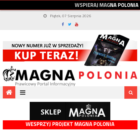
W
S
P
I
E
R
A
J
M
A
G
N
A
P
O
L
O
N
I
A
Piątek, 07 Sierpnia 2026
WESPRZYJ PROJEKT MAGNA POLONIA