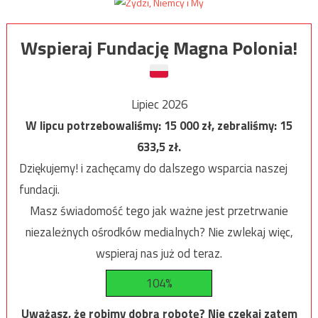
Wspieraj Fundację Magna Polonia!
Lipiec 2026
W lipcu potrzebowaliśmy:
15 000
zł, zebraliśmy:
15
633,5
zł.
Dziękujemy! i zachęcamy do dalszego wsparcia naszej
fundacji.
Masz świadomość tego jak ważne jest przetrwanie
niezależnych ośrodków medialnych? Nie zwlekaj więc,
wspieraj nas już od teraz.
104%
Uważasz, że robimy dobrą robotę? Nie czekaj zatem