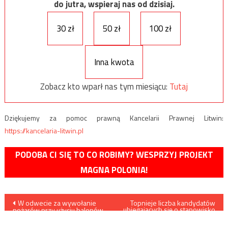
do jutra, wspieraj nas od dzisiaj.
30 zł
50 zł
100 zł
Inna kwota
Zobacz kto wparł nas tym miesiącu:
Tutaj
Dziękujemy za pomoc prawną Kancelarii Prawnej Litwin:
https://kancelaria-litwin.pl
PODOBA CI SIĘ TO CO ROBIMY? WESPRZYJ PROJEKT
MAGNA POLONIA!
Nawigacja
W odwecie za wywołanie
Topnieje liczba kandydatów
ubiegających się o stanowisko
pożarów przy użyciu balonów
prezydenta Iranu
wpisu
podpalających Izraelskie
lotnictwo zbombardowało