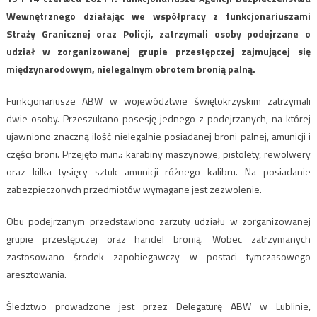
Wewnętrznego działając we współpracy z funkcjonariuszami
Straży Granicznej oraz Policji, zatrzymali osoby podejrzane o
udział w zorganizowanej grupie przestępczej zajmującej się
międzynarodowym, nielegalnym obrotem bronią palną.
Funkcjonariusze ABW w województwie świętokrzyskim zatrzymali
dwie osoby. Przeszukano posesję jednego z podejrzanych, na której
ujawniono znaczną ilość nielegalnie posiadanej broni palnej, amunicji i
części broni. Przejęto m.in.: karabiny maszynowe, pistolety, rewolwery
oraz kilka tysięcy sztuk amunicji różnego kalibru. Na posiadanie
zabezpieczonych przedmiotów wymagane jest zezwolenie.
Obu podejrzanym przedstawiono zarzuty udziału w zorganizowanej
grupie przestępczej oraz handel bronią. Wobec zatrzymanych
zastosowano środek zapobiegawczy w postaci tymczasowego
aresztowania.
Śledztwo prowadzone jest przez Delegaturę ABW w Lublinie,