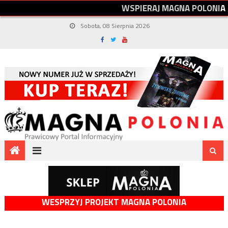
W
S
P
I
E
R
A
J
M
A
G
N
A
P
O
L
O
N
I
A
Sobota, 08 Sierpnia 2026
WESPRZYJ PROJEKT MAGNA POLONIA