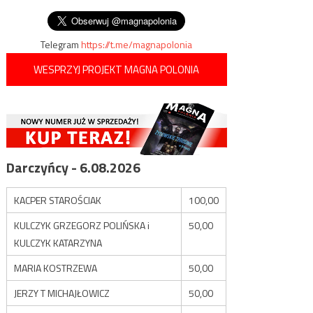
Strefę Gazy
Telegram
https://t.me/magnapolonia
WESPRZYJ PROJEKT MAGNA POLONIA
Darczyńcy - 6.08.2026
KACPER STAROŚCIAK
100,00
KULCZYK GRZEGORZ POLIŃSKA i
50,00
KULCZYK KATARZYNA
MARIA KOSTRZEWA
50,00
JERZY T MICHAJŁOWICZ
50,00