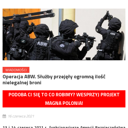
WIADOMOŚCI
Operacja ABW. Służby przejęły ogromną ilość
nielegalnej broni
PODOBA CI SIĘ TO CO ROBIMY? WESPRZYJ PROJEKT
MAGNA POLONIA!
16 czerwca 2021
13 i 14 czerwca 2021 r. funkcjonariusze Agencji Bezpieczeństwa