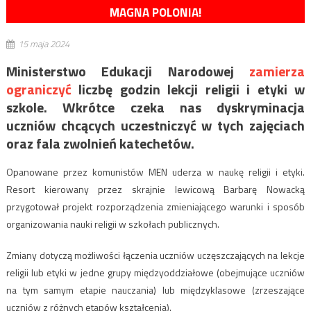
MAGNA POLONIA!
15 maja 2024
Ministerstwo Edukacji Narodowej
zamierza
ograniczyć
liczbę godzin lekcji religii i etyki w
szkole. Wkrótce czeka nas dyskryminacja
uczniów chcących uczestniczyć w tych zajęciach
oraz fala zwolnień katechetów.
Opanowane przez komunistów MEN uderza w naukę religii i etyki.
Resort kierowany przez skrajnie lewicową Barbarę Nowacką
przygotował projekt rozporządzenia zmieniającego warunki i sposób
organizowania nauki religii w szkołach publicznych.
Zmiany dotyczą możliwości łączenia uczniów uczęszczających na lekcje
religii lub etyki w jedne grupy międzyoddziałowe (obejmujące uczniów
na tym samym etapie nauczania) lub międzyklasowe (zrzeszające
uczniów z różnych etapów kształcenia).