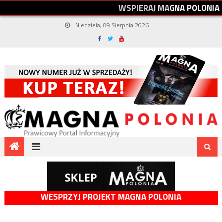
W
S
P
I
E
R
A
J
M
A
G
N
A
P
O
L
O
N
I
A
Niedziela, 09 Sierpnia 2026
WESPRZYJ PROJEKT MAGNA POLONIA