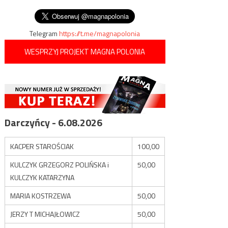
Andrzeja Boboli
wpisu
patostrimerów
Telegram
https://t.me/magnapolonia
WESPRZYJ PROJEKT MAGNA POLONIA
Darczyńcy - 6.08.2026
KACPER STAROŚCIAK
100,00
KULCZYK GRZEGORZ POLIŃSKA i
50,00
KULCZYK KATARZYNA
MARIA KOSTRZEWA
50,00
JERZY T MICHAJŁOWICZ
50,00