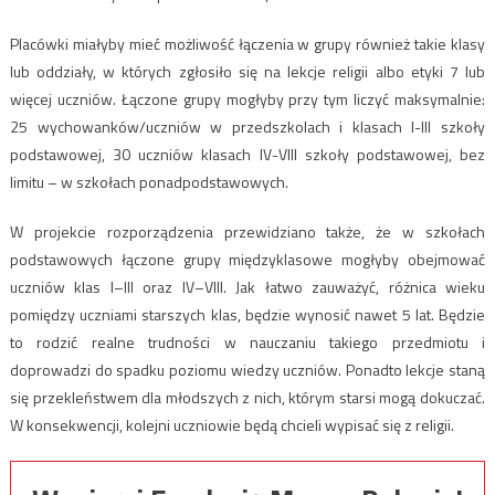
Placówki miałyby mieć możliwość łączenia w grupy również takie klasy
lub oddziały, w których zgłosiło się na lekcje religii albo etyki 7 lub
więcej uczniów. Łączone grupy mogłyby przy tym liczyć maksymalnie:
25 wychowanków/uczniów w przedszkolach i klasach I-III szkoły
podstawowej, 30 uczniów klasach IV-VIII szkoły podstawowej, bez
limitu – w szkołach ponadpodstawowych.
W projekcie rozporządzenia przewidziano także, że w szkołach
podstawowych łączone grupy międzyklasowe mogłyby obejmować
uczniów klas I–III oraz IV–VIII. Jak łatwo zauważyć, różnica wieku
pomiędzy uczniami starszych klas, będzie wynosić nawet 5 lat. Będzie
to rodzić realne trudności w nauczaniu takiego przedmiotu i
doprowadzi do spadku poziomu wiedzy uczniów. Ponadto lekcje staną
się przekleństwem dla młodszych z nich, którym starsi mogą dokuczać.
W konsekwencji, kolejni uczniowie będą chcieli wypisać się z religii.