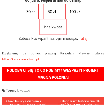
do jutra, wspieraj nas od dzisiaj.
30 zł
50 zł
100 zł
Inna kwota
Zobacz kto wparł nas tym miesiącu:
Tutaj
Dziękujemy za pomoc prawną Kancelarii Prawnej Litwin:
https://kancelaria-litwin.pl
PODOBA CI SIĘ TO CO ROBIMY? WESPRZYJ PROJEKT
MAGNA POLONIA!
Tagged
lewactwo
Nawigacja
Pakt lewicy z diabłem +
Kalendarium historyczne: 16
maja 1657 – męczeństwo św.
kolejna rozprawa kamrackich