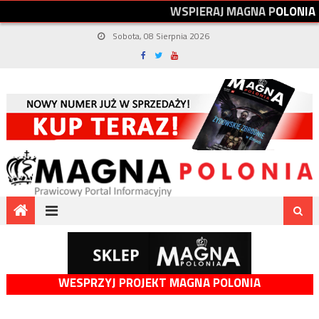
W
S
P
I
E
R
A
J
M
A
G
N
A
P
O
L
O
N
I
A
Sobota, 08 Sierpnia 2026
WESPRZYJ PROJEKT MAGNA POLONIA