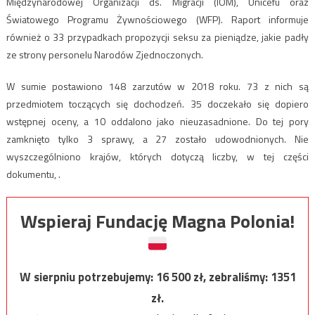
Międzynarodowej Organizacji ds. Migracji (IOM), Unicefu oraz
Światowego Programu Żywnościowego (WFP). Raport informuje
również o 33 przypadkach propozycji seksu za pieniądze, jakie padły
ze strony personelu Narodów Zjednoczonych.
W sumie postawiono 148 zarzutów w 2018 roku. 73 z nich są
przedmiotem toczących się dochodzeń. 35 doczekało się dopiero
wstępnej oceny, a 10 oddalono jako nieuzasadnione. Do tej pory
zamknięto tylko 3 sprawy, a 27 zostało udowodnionych. Nie
wyszczególniono krajów, których dotyczą liczby, w tej części
dokumentu, .
Wspieraj Fundację Magna Polonia!
W sierpniu potrzebujemy:
16 500
zł, zebraliśmy:
1351
zł.