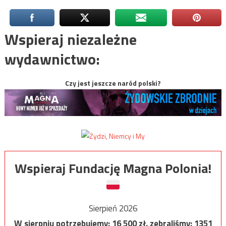
Wspieraj niezależne
wydawnictwo:
Czy jest jeszcze naród polski?
Wspieraj Fundację Magna Polonia!
Sierpień 2026
W sierpniu potrzebujemy:
16 500
zł, zebraliśmy:
1351