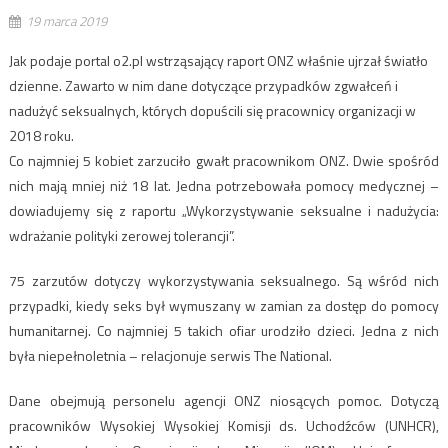
19 marca 2019
Jak podaje portal o2.pl wstrząsający raport ONZ właśnie ujrzał światło
dzienne. Zawarto w nim dane dotyczące przypadków zgwałceń i
nadużyć seksualnych, których dopuścili się pracownicy organizacji w
2018 roku.
Co najmniej 5 kobiet zarzuciło gwałt pracownikom ONZ. Dwie spośród
nich mają mniej niż 18 lat. Jedna potrzebowała pomocy medycznej –
dowiadujemy się z raportu „Wykorzystywanie seksualne i nadużycia:
wdrażanie polityki zerowej tolerancji”.
75 zarzutów dotyczy wykorzystywania seksualnego. Są wśród nich
przypadki, kiedy seks był wymuszany w zamian za dostęp do pomocy
humanitarnej. Co najmniej 5 takich ofiar urodziło dzieci. Jedna z nich
była niepełnoletnia – relacjonuje serwis The National.
Dane obejmują personelu agencji ONZ niosących pomoc. Dotyczą
pracowników Wysokiej Wysokiej Komisji ds. Uchodźców
(UNHCR),