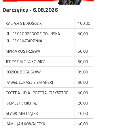
Darczyńcy - 6.08.2026
KACPER STAROŚCIAK
100,00
KULCZYK GRZEGORZ POLIŃSKA i
50,00
KULCZYK KATARZYNA
MARIA KOSTRZEWA
50,00
JERZY T MICHAJŁOWICZ
50,00
KOZIOŁ BOGUSŁAW
35,00
PAWEŁ ŁUKASZ ZIEMIAŃSKI
50,00
POTERA LIDIA i POTERA KRZYSZTOF
50,00
NIEMCZYK MICHAŁ
20,00
SŁAWOMIR PIĄTEK
10,00
KAMIL JAN KOWALCZYK
50,00