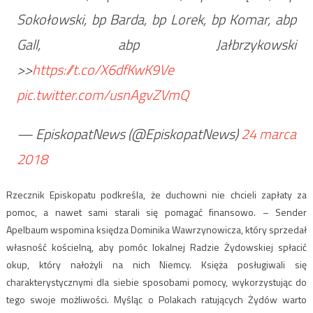
Sokołowski, bp Barda, bp Lorek, bp Komar, abp
Gall, abp Jałbrzykowski
>>
https://t.co/X6dfKwK9Ve
pic.twitter.com/usnAgvZVmQ
— EpiskopatNews (@EpiskopatNews)
24 marca
2018
Rzecznik Episkopatu podkreśla, że duchowni nie chcieli zapłaty za
pomoc, a nawet sami starali się pomagać finansowo. – Sender
Apelbaum wspomina księdza Dominika Wawrzynowicza, który sprzedał
własność kościelną, aby pomóc lokalnej Radzie Żydowskiej spłacić
okup, który nałożyli na nich Niemcy. Księża posługiwali się
charakterystycznymi dla siebie sposobami pomocy, wykorzystując do
tego swoje możliwości. Myśląc o Polakach ratujących Żydów warto