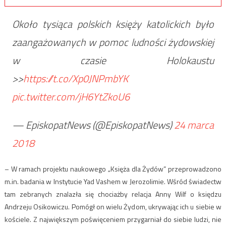
Około tysiąca polskich księży katolickich było
zaangażowanych w pomoc ludności żydowskiej
w czasie Holokaustu
>>
https://t.co/Xp0JNPmbYK
pic.twitter.com/jH6YtZkoU6
— EpiskopatNews (@EpiskopatNews)
24 marca
2018
– W ramach projektu naukowego „Księża dla Żydów” przeprowadzono
m.in. badania w Instytucie Yad Vashem w Jerozolimie. Wśród świadectw
tam zebranych znalazła się chociażby relacja Anny Wilf o księdzu
Andrzeju Osikowiczu. Pomógł on wielu Żydom, ukrywając ich u siebie w
kościele. Z największym poświęceniem przygarniał do siebie ludzi, nie