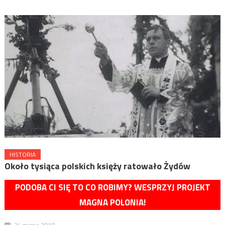
HISTORIA
Około tysiąca polskich księży ratowało Żydów
PODOBA CI SIĘ TO CO ROBIMY? WESPRZYJ PROJEKT
MAGNA POLONIA!
24 marca 2018