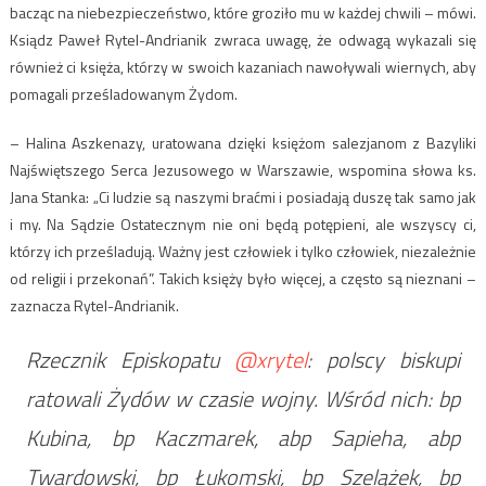
bacząc na niebezpieczeństwo, które groziło mu w każdej chwili – mówi.
Ksiądz Paweł Rytel-Andrianik zwraca uwagę, że odwagą wykazali się
również ci księża, którzy w swoich kazaniach nawoływali wiernych, aby
pomagali prześladowanym Żydom.
– Halina Aszkenazy, uratowana dzięki księżom salezjanom z Bazyliki
Najświętszego Serca Jezusowego w Warszawie, wspomina słowa ks.
Jana Stanka: „Ci ludzie są naszymi braćmi i posiadają duszę tak samo jak
i my. Na Sądzie Ostatecznym nie oni będą potępieni, ale wszyscy ci,
którzy ich prześladują. Ważny jest człowiek i tylko człowiek, niezależnie
od religii i przekonań”. Takich księży było więcej, a często są nieznani –
zaznacza Rytel-Andrianik.
Rzecznik Episkopatu
@xrytel
: polscy biskupi
ratowali Żydów w czasie wojny. Wśród nich: bp
Kubina, bp Kaczmarek, abp Sapieha, abp
Twardowski, bp Łukomski, bp Szelążek, bp