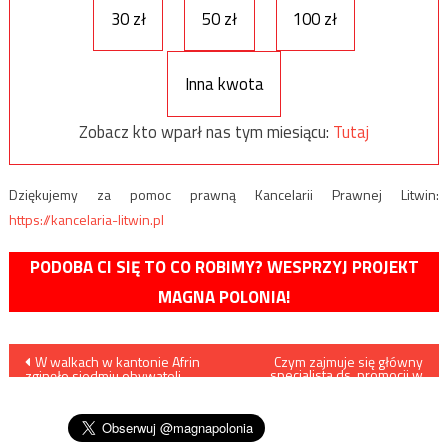
30 zł
50 zł
100 zł
Inna kwota
Zobacz kto wparł nas tym miesiącu:
Tutaj
Dziękujemy za pomoc prawną Kancelarii Prawnej Litwin:
https://kancelaria-litwin.pl
PODOBA CI SIĘ TO CO ROBIMY? WESPRZYJ PROJEKT
MAGNA POLONIA!
Nawigacja
W walkach w kantonie Afrin
Czym zajmuje się główny
specjalista ds. promocji w
zginęło siedmiu obywateli
Muzeum POLIN?
wpisu
państw zachodnich, w tym
dwóch Amerykanów