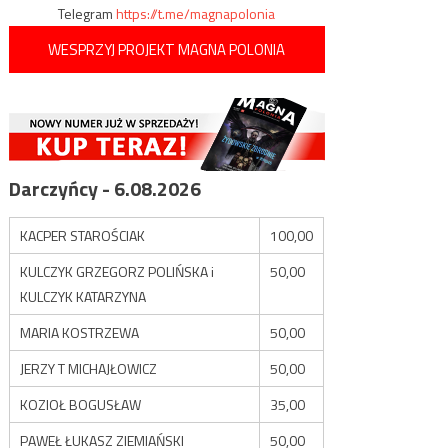
Telegram
https://t.me/magnapolonia
WESPRZYJ PROJEKT MAGNA POLONIA
Darczyńcy - 6.08.2026
KACPER STAROŚCIAK
100,00
KULCZYK GRZEGORZ POLIŃSKA i
50,00
KULCZYK KATARZYNA
MARIA KOSTRZEWA
50,00
JERZY T MICHAJŁOWICZ
50,00
KOZIOŁ BOGUSŁAW
35,00
PAWEŁ ŁUKASZ ZIEMIAŃSKI
50,00