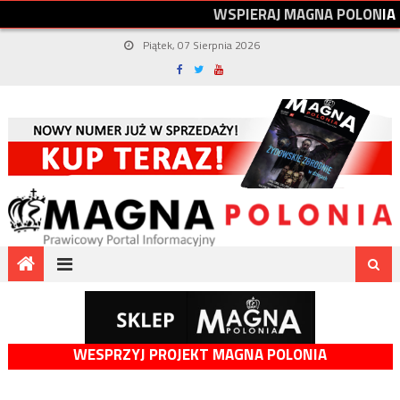
W
S
P
I
E
R
A
J
M
A
G
N
A
P
O
L
O
N
I
A
Piątek, 07 Sierpnia 2026
WESPRZYJ PROJEKT MAGNA POLONIA