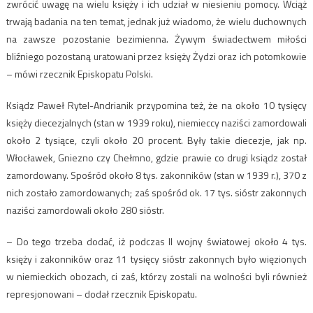
zwrócić uwagę na wielu księży i ich udział w niesieniu pomocy. Wciąż
trwają badania na ten temat, jednak już wiadomo, że wielu duchownych
na zawsze pozostanie bezimienna. Żywym świadectwem miłości
bliźniego pozostaną uratowani przez księży Żydzi oraz ich potomkowie
– mówi rzecznik Episkopatu Polski.
Ksiądz Paweł Rytel-Andrianik przypomina też, że na około 10 tysięcy
księży diecezjalnych (stan w 1939 roku), niemieccy naziści zamordowali
około 2 tysiące, czyli około 20 procent. Były takie diecezje, jak np.
Włocławek, Gniezno czy Chełmno, gdzie prawie co drugi ksiądz został
zamordowany. Spośród około 8 tys. zakonników (stan w 1939 r.), 370 z
nich zostało zamordowanych; zaś spośród ok. 17 tys. sióstr zakonnych
naziści zamordowali około 280 sióstr.
– Do tego trzeba dodać, iż podczas II wojny światowej około 4 tys.
księży i zakonników oraz 11 tysięcy sióstr zakonnych było więzionych
w niemieckich obozach, ci zaś, którzy zostali na wolności byli również
represjonowani – dodał rzecznik Episkopatu.