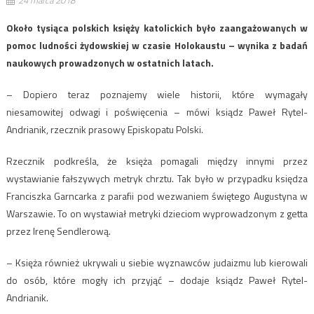
Około tysiąca polskich księży katolickich było zaangażowanych w
pomoc ludności żydowskiej w czasie Holokaustu – wynika z badań
naukowych prowadzonych w ostatnich latach.
– Dopiero teraz poznajemy wiele historii, które wymagały
niesamowitej odwagi i poświęcenia – mówi ksiądz Paweł Rytel-
Andrianik, rzecznik prasowy Episkopatu Polski.
Rzecznik podkreśla, że księża pomagali między innymi przez
wystawianie fałszywych metryk chrztu. Tak było w przypadku księdza
Franciszka Garncarka z parafii pod wezwaniem świętego Augustyna w
Warszawie. To on wystawiał metryki dzieciom wyprowadzonym z getta
przez Irenę Sendlerową.
– Księża również ukrywali u siebie wyznawców judaizmu lub kierowali
do osób, które mogły ich przyjąć – dodaje ksiądz Paweł Rytel-
Andrianik.