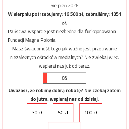
Sierpień 2026
W sierpniu potrzebujemy:
16 500
zł, zebraliśmy:
1351
zł.
Państwa wsparcie jest niezbędne dla funkcjonowania
Fundacji Magna Polonia.
Masz świadomość tego jak ważne jest przetrwanie
niezależnych ośrodków medialnych? Nie zwlekaj więc,
wspieraj nas już od teraz.
8%
Uważasz, że robimy dobrą robotę? Nie czekaj zatem
do jutra, wspieraj nas od dzisiaj.
30 zł
50 zł
100 zł