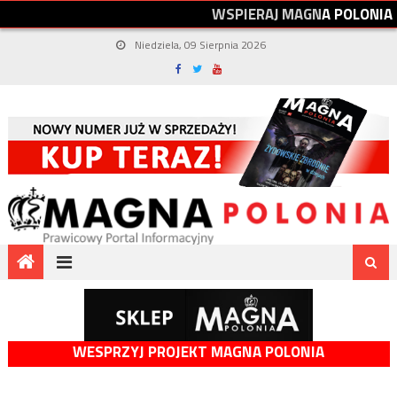
W
S
P
I
E
R
A
J
M
A
G
N
A
P
O
L
O
N
I
A
Niedziela, 09 Sierpnia 2026
WESPRZYJ PROJEKT MAGNA POLONIA