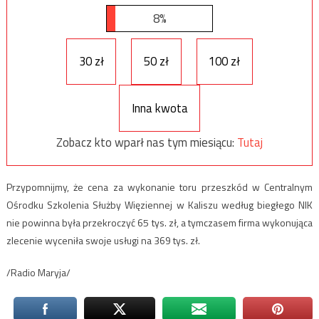
8%
30 zł
50 zł
100 zł
Inna kwota
Zobacz kto wparł nas tym miesiącu:
Tutaj
Przypomnijmy, że cena za wykonanie toru przeszkód w Centralnym
Ośrodku Szkolenia Służby Więziennej w Kaliszu według biegłego NIK
nie powinna była przekroczyć 65 tys. zł, a tymczasem firma wykonująca
zlecenie wyceniła swoje usługi na 369 tys. zł.
/Radio Maryja/