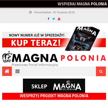
W
S
P
I
E
R
A
J
M
A
G
N
A
P
O
L
O
N
I
A
Poniedziałek, 10 Sierpnia 2026
WESPRZYJ PROJEKT MAGNA POLONIA