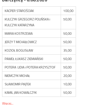
KACPER STAROŚCIAK
100,00
KULCZYK GRZEGORZ POLIŃSKA i
50,00
KULCZYK KATARZYNA
MARIA KOSTRZEWA
50,00
JERZY T MICHAJŁOWICZ
50,00
KOZIOŁ BOGUSŁAW
35,00
PAWEŁ ŁUKASZ ZIEMIAŃSKI
50,00
POTERA LIDIA i POTERA KRZYSZTOF
50,00
NIEMCZYK MICHAŁ
20,00
SŁAWOMIR PIĄTEK
10,00
KAMIL JAN KOWALCZYK
50,00
Więcej...