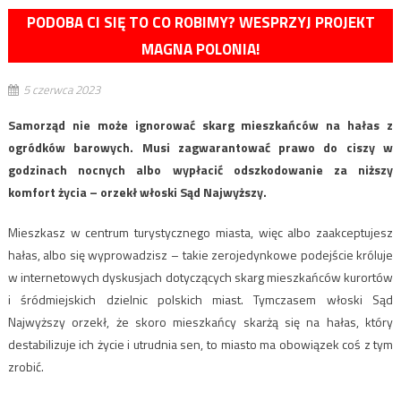
PODOBA CI SIĘ TO CO ROBIMY? WESPRZYJ PROJEKT
MAGNA POLONIA!
5 czerwca 2023
Samorząd nie może ignorować skarg mieszkańców na hałas z
ogródków barowych. Musi zagwarantować prawo do ciszy w
godzinach nocnych albo wypłacić odszkodowanie za niższy
komfort życia – orzekł włoski Sąd Najwyższy.
Mieszkasz w centrum turystycznego miasta, więc albo zaakceptujesz
hałas, albo się wyprowadzisz – takie zerojedynkowe podejście króluje
w internetowych dyskusjach dotyczących skarg mieszkańców kurortów
i śródmiejskich dzielnic polskich miast. Tymczasem włoski Sąd
Najwyższy orzekł, że skoro mieszkańcy skarżą się na hałas, który
destabilizuje ich życie i utrudnia sen, to miasto ma obowiązek coś z tym
zrobić.