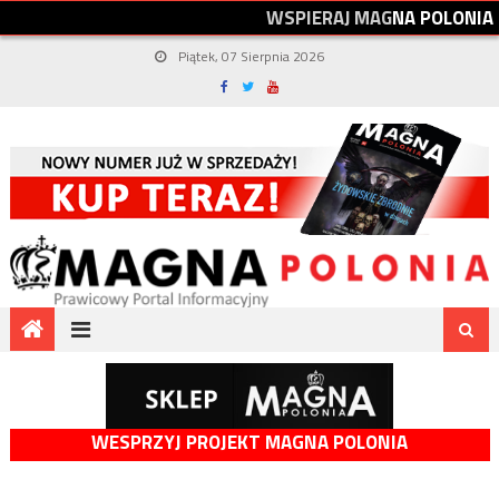
W
S
P
I
E
R
A
J
M
A
G
N
A
P
O
L
O
N
I
A
Piątek, 07 Sierpnia 2026
WESPRZYJ PROJEKT MAGNA POLONIA