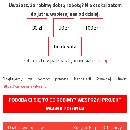
Uważasz, że robimy dobrą robotę? Nie czekaj zatem
do jutra, wspieraj nas od dzisiaj.
30 zł
50 zł
100 zł
Inna kwota
Zobacz kto wparł nas tym miesiącu:
Tutaj
Dziękujemy za pomoc prawną Kancelarii Prawnej Litwin:
https://kancelaria-litwin.pl
PODOBA CI SIĘ TO CO ROBIMY? WESPRZYJ PROJEKT
MAGNA POLONIA!
Nawigacja
Ciało noworodka w
Rosyjski Korpus Ochotniczy: