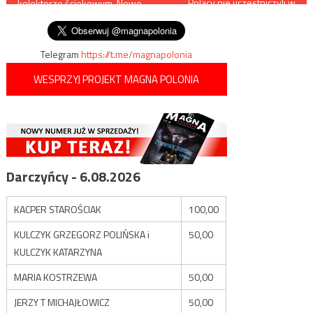
Polacy nie uczestniczyli w
kolektorze ściekowym. Nowe
operacjach w Rosji
wpisu
ustalenia śledczych
Telegram
https://t.me/magnapolonia
WESPRZYJ PROJEKT MAGNA POLONIA
Darczyńcy - 6.08.2026
KACPER STAROŚCIAK
100,00
KULCZYK GRZEGORZ POLIŃSKA i
50,00
KULCZYK KATARZYNA
MARIA KOSTRZEWA
50,00
JERZY T MICHAJŁOWICZ
50,00