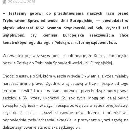
29 czerwca 2018
– Jesteśmy gotowi do przedstawienia naszych racji przed
Trybunałem Sprawiedliwości Unii Europejskiej — powiedział w
piątek wiceszef MSZ Szymon Szynkowski vel Sęk. Wyraził też
wątpliwość, czy Komisja Europejska rzeczywiście chce
konstruktywnego dialogu z Polską ws. reformy sądownictwa.
W czwartek pojawiły się w mediach informacje, że Komisja Europejska
pozwie Polskę do Trybunału Sprawiedliwości Unii Europejskiej.
Chodzi o ustawę o SN, która weszła w życie 3 kwietnia, a która miałaby
naruszać unijne prawo. Zgodnie z tą ustawą w trzy miesiące od tego
terminu – czyli 3 lipca – w stan spoczynku przechodzą z mocy prawa
sędziowie SN, którzy ukończyli 65. rok życia. Mogą oni dalej pełnić
swoją funkcję, jeśli – w ciągu miesiąca od wejścia w życie nowej ustawy,
czyli do 2 maja – złożyli stosowne oświadczenie i przedstawili
odpowiednie zaświadczenia lekarskie, a prezydent wyrazi zgodę na
dalsze zajmowanie stanowiska sędziego SN.