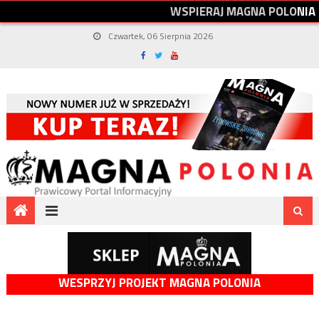
W
S
P
I
E
R
A
J
M
A
G
N
A
P
O
L
O
N
I
A
Czwartek, 06 Sierpnia 2026
WESPRZYJ PROJEKT MAGNA POLONIA