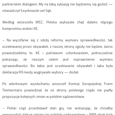
partnerskim dialogiem. My na taką sytuację nie będziemy się godzić —
oświadczył Szynkowski vel Sęk.
Według wiceszefa MSZ, Polska wykazała chęć daleko idącego
kompromisu wobec KE.
– Na wycofanie się z istoty reformy wymiaru sprawiedliwości, tak
oczekiwanej przez obywateli, z naszej strony zgody nie będzie. Jasno
powiedzieliśmy to KE i państwom członkowskim, jednocześnie
pokazując, że naszym celem jest usprawnienie wymiaru
sprawiedliwości. Bo takie jest oczekiwanie obywateli i taka była
deklaracja PiS kiedy wygrywało wybory — dodał.
Po wtorkowym wysłuchaniu wiceszef Komisji Europejskiej Frans
Timmermans powiedział, że ze strony polskiego rządu nie padły
propozycje kolejnych zmian w polskim sądownictwie.
– Polski rząd przedstawił stan gry, nie wskazując, że chciałby
wprowadzić dalsze zmiany (w polskim sądownictwie – PAP) obok tych