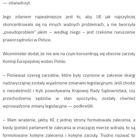
— oświadczył.
Jego zdaniem najważniejsze jest to, aby UE jak najszybciej
skoncentrowała się na innych ważnych problemach, a nie tworzyła
„pseudoproblem” jakim – według niego – jest rzekome naruszenie
praworządności w Polsce.
Wiceminister dodał, że nie wie na czym koncentrują się obecnie zarzuty
Komisji Europejskiej wobec Polski.
– Ponieważ szereg zarzutów, które były czynione w zakresie skargi
nadzwyczajnej zostały wyjaśnione zmianami legislacyjnymi. Jeśli chodzi
o niezależność i tryb powoływania Krajowej Rady Sądownictwa, czy
przechodzenia sędziów w stan spoczynku, zostały również
wprowadzone zmiany legislacyjne — podkreślił.
– Mam wrażenie, jakby KE z jednej strony formułowała zalecenia, a
kiedy (polski) parlament te zalecania w znaczącej mierze wdraża, to są
formułowane kolejne zalecenia i kolejne zarzuty. Trudno nazwać to