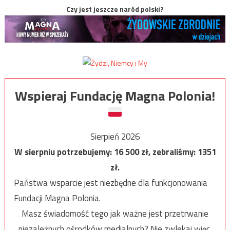
Czy jest jeszcze naród polski?
Wspieraj Fundację Magna Polonia!
Sierpień 2026
W sierpniu potrzebujemy:
16 500
zł, zebraliśmy:
1351
zł.
Państwa wsparcie jest niezbędne dla funkcjonowania
Fundacji Magna Polonia.
Masz świadomość tego jak ważne jest przetrwanie
niezależnych ośrodków medialnych? Nie zwlekaj więc,