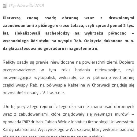
13 października 2018
Pierwszą znaną osadę obronną wraz z drewnianymi
zabudowaniami z późnego okresu żelaza, czyli sprzed ponad 2 tys.
lat, zlokalizowali archeolodzy na wybrzeżu północno –
wschodniego Adriatyku na wyspie Rab. Odkrycia dokonano m.in.
dzięki zastosowaniu georadaru i magnetometru.
Relikty osady są prawie niewidoczne na powierzchni ziemi. Dopiero
przeprowadzone w tym roku badania nieinwazyjne, czyli
niewymagające wykopalisk, wykazały, że w północno-wschodniej
części wyspy Rab, na półwyspie Kaštelina w Chorwacji znajdują się
pozostałości osady z V-II w. p.n.e.
„Do tej pory z tego rejonu i z tego okresu nie znano osad obronnych
wraz z zabudowaniami, które znajdowały się wewnątrz murów” –
opowiada PAP dr hab. Fabian Welc z Instytutu Archeologii Uniwersytetu
Kardynała Stefana Wyszyńskiego w Warszawie, który wykonał badania
nieinwazyjne oraz kieruje projektem ze strony polskiej.