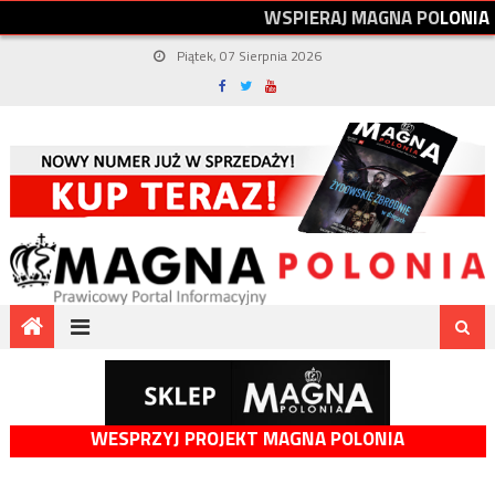
W
S
P
I
E
R
A
J
M
A
G
N
A
P
O
L
O
N
I
A
Piątek, 07 Sierpnia 2026
WESPRZYJ PROJEKT MAGNA POLONIA