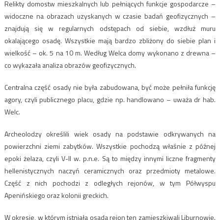
Relikty domostw mieszkalnych lub pełniących funkcje gospodarcze –
widoczne na obrazach uzyskanych w czasie badań geofizycznych –
znajdują się w regularnych odstępach od siebie, wzdłuż muru
okalającego osadę. Wszystkie mają bardzo zbliżony do siebie plan i
wielkość – ok. 5 na 10 m. Według Welca domy wykonano z drewna –
co wykazała analiza obrazów geofizycznych.
Centralna część osady nie była zabudowana, być może pełniła funkcję
agory, czyli publicznego placu, gdzie np. handlowano – uważa dr hab.
Welc.
Archeolodzy określili wiek osady na podstawie odkrywanych na
powierzchni ziemi zabytków. Wszystkie pochodzą właśnie z późnej
epoki żelaza, czyli V-II w. p.n.e. Są to między innymi liczne fragmenty
hellenistycznych naczyń ceramicznych oraz przedmioty metalowe.
Część z nich pochodzi z odległych rejonów, w tym Półwyspu
Apenińskiego oraz kolonii greckich.
W okresie, w którym istniała osada rejon ten zamieszkiwali Liburnowie.