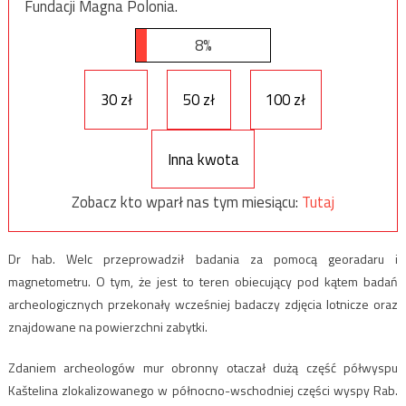
Fundacji Magna Polonia.
8%
30 zł
50 zł
100 zł
Inna kwota
Zobacz kto wparł nas tym miesiącu:
Tutaj
Dr hab. Welc przeprowadził badania za pomocą georadaru i
magnetometru. O tym, że jest to teren obiecujący pod kątem badań
archeologicznych przekonały wcześniej badaczy zdjęcia lotnicze oraz
znajdowane na powierzchni zabytki.
Zdaniem archeologów mur obronny otaczał dużą część półwyspu
Kaštelina zlokalizowanego w północno-wschodniej części wyspy Rab.