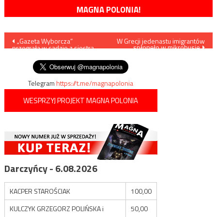
MAGNA POLONIA!
Nawigacja
„Gazeta Wyborcza”
W Grecji jedenastu imigrantów
spłonęło w mikrobusie
przegrała w sądzie z siostrą
wpisu
premiera
Telegram
https://t.me/magnapolonia
WESPRZYJ PROJEKT MAGNA POLONIA
Darczyńcy - 6.08.2026
KACPER STAROŚCIAK
100,00
KULCZYK GRZEGORZ POLIŃSKA i
50,00