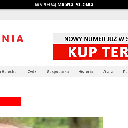
W
S
P
I
E
R
A
J
M
A
G
N
A
P
O
L
O
N
I
A
& Holocher
Żydzi
Gospodarka
Historia
Wiara
Po