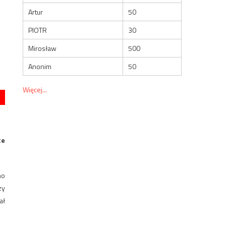
Artur
50
PIOTR
30
Mirosław
500
Anonim
50
Więcej...
ce
no
zy
ał