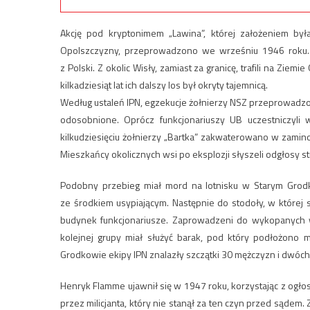
Akcję pod kryptonimem „Lawina”, której założeniem była
Opolszczyzny, przeprowadzono we wrześniu 1946 roku. 
z Polski. Z okolic Wisły, zamiast za granicę, trafili na Zi
kilkadziesiąt lat ich dalszy los był okryty tajemnicą.
Według ustaleń IPN, egzekucje żołnierzy NSZ przeprowadz
odosobnione. Oprócz funkcjonariuszy UB uczestniczyli 
kilkudziesięciu żołnierzy „Bartka” zakwaterowano w zam
Mieszkańcy okolicznych wsi po eksplozji słyszeli odgłosy 
Podobny przebieg miał mord na lotnisku w Starym Grod
ze środkiem usypiającym. Następnie do stodoły, w której sp
budynek funkcjonariusze. Zaprowadzeni do wykopanych wc
kolejnej grupy miał służyć barak, pod który podłożono
Grodkowie ekipy IPN znalazły szczątki 30 mężczyzn i dwóch
Henryk Flamme ujawnił się w 1947 roku, korzystając z ogłos
przez milicjanta, który nie stanął za ten czyn przed sąde