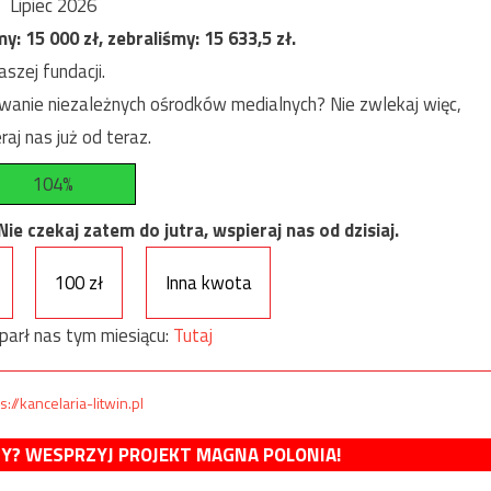
Lipiec 2026
my:
15 000
zł, zebraliśmy:
15 633,5
zł.
szej fundacji.
anie niezależnych ośrodków medialnych? Nie zwlekaj więc,
raj nas już od teraz.
104%
e czekaj zatem do jutra, wspieraj nas od dzisiaj.
100 zł
Inna kwota
parł nas tym miesiącu:
Tutaj
s://kancelaria-litwin.pl
MY? WESPRZYJ PROJEKT MAGNA POLONIA!