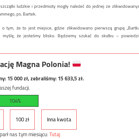
zczątki ludzkie i przedmioty mogły należeć do jednej ze zlikwidowany
ammego, ps. Bartek.
 tym, że to jest miejsce, gdzie zlikwidowano pierwszą grupę „Bartka
myślę, że jesteśmy blisko. Będziemy szukać do skutku – powiedzi
ację Magna Polonia!
my:
15 000
zł, zebraliśmy:
15 633,5
zł.
szej fundacji.
104%
100 zł
Inna kwota
parł nas tym miesiącu:
Tutaj