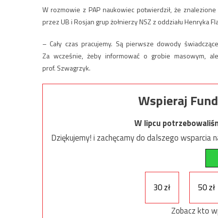
W rozmowie z PAP naukowiec potwierdził, że znalezione s
przez UB i Rosjan grup żołnierzy NSZ z oddziału Henryka Fl
– Cały czas pracujemy. Są pierwsze dowody świadczące o
Za wcześnie, żeby informować o grobie masowym, ale 
prof. Szwagrzyk.
Wspieraj Fund
W lipcu potrzebowaliś
Dziękujemy! i zachęcamy do dalszego wsparcia na
30 zł
50 zł
Zobacz kto w