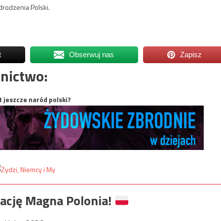
rodzenia Polski.
t
Obserwuj nas
Zapisz
nictwo:
t jeszcze naród polski?
ację Magna Polonia!