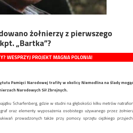
idowano żołnierzy z pierwszego
kpt. „Bartka”?
MY? WESPRZYJ PROJEKT MAGNA POLONIA!
tutu Pamięci Narodowej trafiły w okolicy Niemodlina na ślady mogą
łnierzach Narodowych Sił Zbrojnych.
ątku Scharfenberg, gdzie w studni na głębokości kilku metrów natrafio
ngraf oraz elementy wyposażenia osobistego używanego przez żołnier
ukiwań prowadzonych także przy pomocy sprzętu ciężkiego przyjech