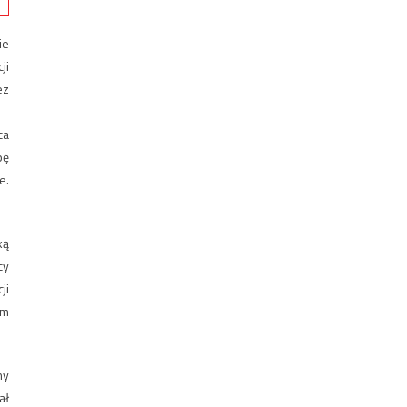
ie
ji
ez
ca
pę
e.
ką
cy
ji
ym
ny
ał