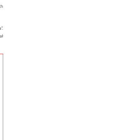
ch
”.
ał