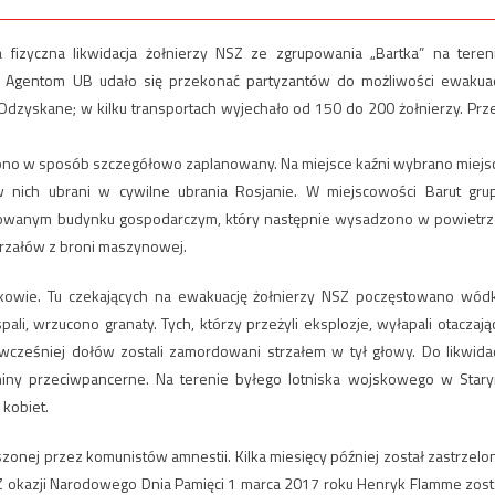
 fizyczna likwidacja żołnierzy NSZ ze zgrupowania „Bartka” na teren
Agentom UB udało się przekonać partyzantów do możliwości ewakuac
emie Odzyskane; w kilku transportach wyjechało od 150 do 200 żołnierzy. Prz
ono w sposób szczegółowo zaplanowany. Na miejsce kaźni wybrano miejs
w nich ubrani w cywilne ubrania Rosjanie. W miejscowości Barut gru
inowanym budynku gospodarczym, który następnie wysadzono w powietrz
strzałów z broni maszynowej.
kowie. Tu czekających na ewakuację żołnierzy NSZ poczęstowano wód
ali, wrzucono granaty. Tych, którzy przeżyli eksplozje, wyłapali otaczają
ześniej dołów zostali zamordowani strzałem w tył głowy. Do likwidac
 miny przeciwpancerne. Na terenie byłego lotniska wojskowego w Star
 kobiet.
zonej przez komunistów amnestii. Kilka miesięcy później został zastrzelo
m. Z okazji Narodowego Dnia Pamięci 1 marca 2017 roku Henryk Flamme zost