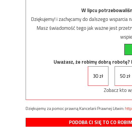
W lipcu potrzebowaliś
Dziękujemy! i zachęcamy do dalszego wsparcia na
Masz świadomość tego jak ważne jest przetrw
wspie
Uważasz, że robimy dobrą robotę? Ni
30 zł
50 zł
Zobacz kto w
Dziękujemy za pomoc prawną Kancelarii Prawnej Litwin:
http
PODOBA CI SIĘ TO CO ROBI