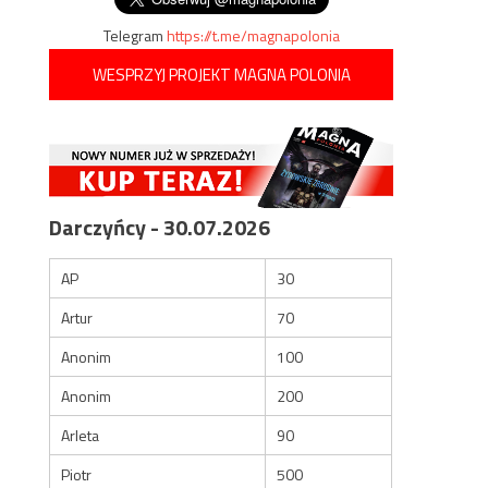
Telegram
https://t.me/magnapolonia
WESPRZYJ PROJEKT MAGNA POLONIA
Darczyńcy - 30.07.2026
AP
30
Artur
70
Anonim
100
Anonim
200
Arleta
90
Piotr
500