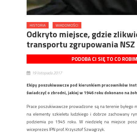
HISTORIA
WIADOMOŚCI
Odkryto miejsce, gdzie zlikw
transportu zgrupowania NSZ 
PODOBA CI SIĘ TO CO ROBI
19 listopada 2017
Ekipy poszukiwawcze pod kierunkiem pracowników Insty
świadczyć o zbrodni, jakiej w 1946 roku dokonano na żo
Prace poszukiwawcze prowadzone są na terenie byłego maj
na elementy szkieletu ludzkiego i dobrze zachowany ry
podziemia po 1945 roku. W niedzielę na miejsce posz
wiceprezes IPN prof. Krzysztof Szwagrzyk.