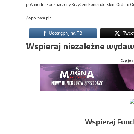
pośmiertnie odznaczony Krzyżem Komandorskim Orderu Od
/wpolityce.pl/
Udostępnij na FB
Twee
Wspieraj niezależne wydaw
Czy jes
Wspieraj Fund