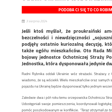
PODOBA CI SIĘ TO CO ROBI
3 sierpnia 2024
Jeśli ktoś myślał, że proukraiński a
bezczelności i niewdzięczności „sojus
podjęły ostatnio kuriozalną decyzję, k
także ogółu mieszkańców. Oto Rada Mia
bojowy jednostce Ochotniczej Straży P
Jednostka, która dysponowała jedynie dw
Radni Rybnika oddali Ukrainie wóz strażacki. Strażacy z 
wiadomo, że są wściekli. Wielu mieszkańców oraz samych 
pojazdu na Ukrainę będzie dysponować tylko jednym wozem 
Zaledwie dwa i pół roku temu orzepowicka Ochotnicza Stra
Udostępniali swoje pomieszczenia, koordynowali logistykę 
pomóc poszkodowanym w konflikcie.
“Teraz otrzymali za t