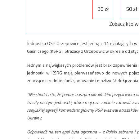
30 zł
50 zł
Zobacz kto w
Jednostka OSP Orzepowice jest jedną z 14 działających w
Gaśniczego (KSRG). Strażacy z Orzepowic w okresie od stycz
Jednym z największych problemów jest brak zapewnienia 
jednostki w KSRG mają pierwszeństwo do nowych pojazd
znacząco utrudni im funkcjonowanie i możliwość dołączenia
“Nie chodzi o to, że pomoc naszym ukraińskim przyjacielom w 
traciły na tym jednostki, które mają za zadanie ratować życ
rosyjskiej agresji komendant główny PSP wezwał strażaków PS
Ukrainy.
Odpowiedź na ten apel była ogromna – z Polski zebrano i p