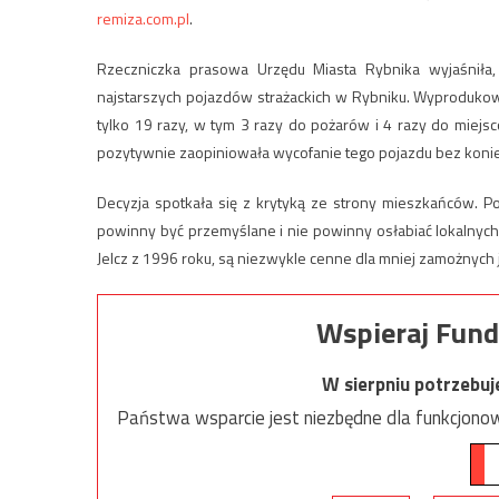
remiza.com.pl
.
Rzeczniczka prasowa Urzędu Miasta Rybnika wyjaśniła,
najstarszych pojazdów strażackich w Rybniku. Wyproduko
tylko 19 razy, w tym 3 razy do pożarów i 4 razy do miej
pozytywnie zaopiniowała wycofanie tego pojazdu bez kon
Decyzja spotkała się z krytyką ze strony mieszkańców. P
powinny być przemyślane i nie powinny osłabiać lokalnych j
Jelcz z 1996 roku, są niezwykle cenne dla mniej zamożnych j
Wspieraj Fund
W sierpniu potrzebu
Państwa wsparcie jest niezbędne dla funkcjonow