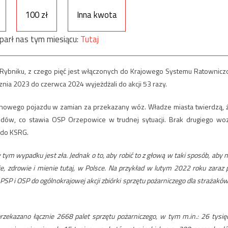
100 zł
Inna kwota
parł nas tym miesiącu:
Tutaj
 Rybniku, z czego pięć jest włączonych do Krajowego Systemu Ratownicz
nia 2023 do czerwca 2024 wyjeżdżali do akcji 53 razy.
nowego pojazdu w zamian za przekazany wóz. Władze miasta twierdzą, 
ów, co stawia OSP Orzepowice w trudnej sytuacji. Brak drugiego wo
 do KSRG.
tym wypadku jest zła. Jednak o to, aby robić to z głową w taki sposób, aby n
ie, zdrowie i mienie tutaj, w Polsce. Na przykład w lutym 2022 roku zaraz 
P i OSP do ogólnokrajowej akcji zbiórki sprzętu pożarniczego dla strażaków
rzekazano łącznie 2668 palet sprzętu pożarniczego, w tym m.in.: 26 tysię