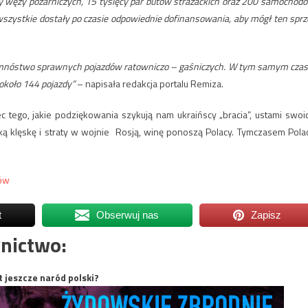
y węży pożarniczych, 15 tysięcy par butów strażackich oraz 200 samochod
wszystkie dostały po czasie odpowiednie dofinansowania, aby mógł ten sprz
li mnóstwo sprawnych pojazdów ratowniczo – gaśniczych. W tym samym czas
 około 144 pojazdy”
– napisała redakcja portalu Remiza.
ego, jakie podziękowania szykują nam ukraińscy „bracia”, ustami swoi
ką klęskę i straty w wojnie Rosją, winę ponoszą Polacy. Tymczasem Pola
ków
t
Obserwuj nas
Zapisz
nictwo:
t jeszcze naród polski?