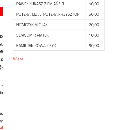
PAWEŁ ŁUKASZ ZIEMIAŃSKI
50,00
POTERA LIDIA i POTERA KRZYSZTOF
50,00
NIEMCZYK MICHAŁ
20,00
 o
SŁAWOMIR PIĄTEK
10,00
ka
KAMIL JAN KOWALCZYK
50,00
le
óz
Więcej...
ę.
ie
iu
e.
by
al