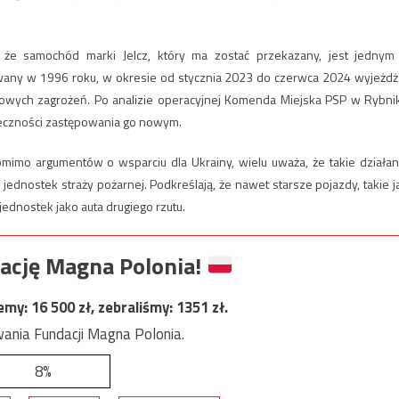
 że samochód marki Jelcz, który ma zostać przekazany, jest jednym
wany w 1996 roku, w okresie od stycznia 2023 do czerwca 2024 wyjeżdż
scowych zagrożeń. Po analizie operacyjnej Komenda Miejska PSP w Rybni
ieczności zastępowania go nowym.
omimo argumentów o wsparciu dla Ukrainy, wielu uważa, że takie działan
ednostek straży pożarnej. Podkreślają, że nawet starsze pojazdy, takie j
ednostek jako auta drugiego rzutu.
ację Magna Polonia!
jemy:
16 500
zł, zebraliśmy:
1351
zł.
ania Fundacji Magna Polonia.
8%