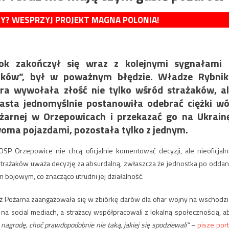
MY? WESPRZYJ PROJEKT MAGNA POLONIA!
mok zakończył się wraz z kolejnymi sygnałami
zników”, był w poważnym błędzie. Władze Rybni
tóra wywołała złość nie tylko wśród strażaków, a
sta jednomyślnie postanowiła odebrać ciężki w
ożarnej w Orzepowicach i przekazać go na Ukrain
oma pojazdami, pozostała tylko z jednym.
OSP Orzepowice nie chcą oficjalnie komentować decyzji, ale nieoficjaln
strażaków uważa decyzję za absurdalną, zwłaszcza że jednostka po oddan
bojowym, co znacząco utrudni jej działalność.
ż Pożarna zaangażowała się w zbiórkę darów dla ofiar wojny na wschodzi
na social mediach, a strażacy współpracowali z lokalną społecznością, a
o nagrodę, choć prawdopodobnie nie taką, jakiej się spodziewali”
–
pisze port