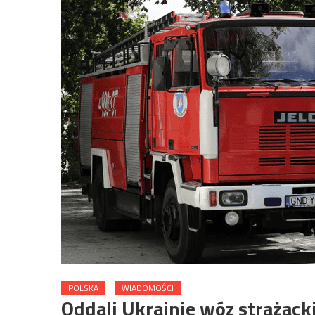
POLSKA
WIADOMOŚCI
Oddali Ukrainie wóz strażack