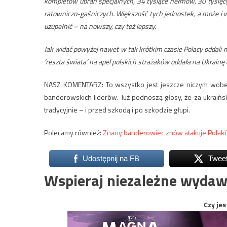
kompletów ubrań specjalnych, 34 tysiące hełmów, 30 tysięc
ratowniczo-gaśniczych. Większość tych jednostek, a może i 
uzupełnić – na nowszy, czy też lepszy.
Jak widać powyżej nawet w tak krótkim czasie Polacy odda
‘reszta świata’ na apel polskich strażaków oddała na Ukrainę
NASZ KOMENTARZ: To wszystko jest jeszcze niczym wobec t
banderowskich liderów. Już podnoszą głosy, że za ukraińs
tradycyjnie – i przed szkodą i po szkodzie głupi.
Polecamy również:
Znany banderowiec znów atakuje Pola
Udostępnij na FB
Twee
Wspieraj niezależne wydaw
Czy jes