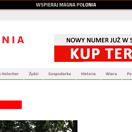
W
S
P
I
E
R
A
J
M
A
G
N
A
P
O
L
O
N
I
A
& Holocher
Żydzi
Gospodarka
Historia
Wiara
Po