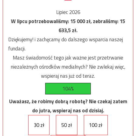
Lipiec 2026
W lipcu potrzebowaliśmy:
15 000
zł, zebraliśmy:
15
633,5
zł.
Dziękujemy! i zachęcamy do dalszego wsparcia naszej
fundacji.
Masz świadomość tego jak ważne jest przetrwanie
niezależnych ośrodków medialnych? Nie zwlekaj więc,
wspieraj nas już od teraz.
104%
Uważasz, że robimy dobrą robotę? Nie czekaj zatem
do jutra, wspieraj nas od dzisiaj.
30 zł
50 zł
100 zł