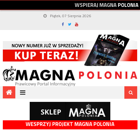
W
S
P
I
E
R
A
J
M
A
G
N
A
P
O
L
O
N
I
A
Piątek, 07 Sierpnia 2026
WESPRZYJ PROJEKT MAGNA POLONIA