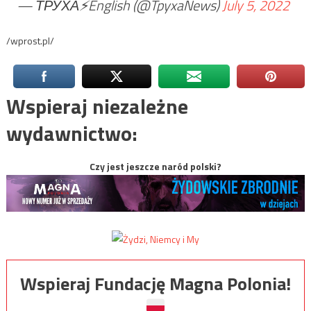
— ТРУХА⚡️English (@TpyxaNews)
July 5, 2022
/wprost.pl/
Wspieraj niezależne
wydawnictwo:
Czy jest jeszcze naród polski?
Wspieraj Fundację Magna Polonia!