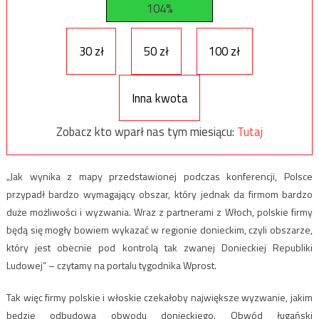
104%
30 zł
50 zł
100 zł
Inna kwota
Zobacz kto wparł nas tym miesiącu:
Tutaj
„Jak wynika z mapy przedstawionej podczas konferencji, Polsce
przypadł bardzo wymagający obszar, który jednak da firmom bardzo
duże możliwości i wyzwania. Wraz z partnerami z Włoch, polskie firmy
będą się mogły bowiem wykazać w regionie donieckim, czyli obszarze,
który jest obecnie pod kontrolą tak zwanej Donieckiej Republiki
Ludowej” – czytamy na portalu tygodnika Wprost.
Tak więc firmy polskie i włoskie czekałoby największe wyzwanie, jakim
będzie odbudowa obwodu donieckiego. Obwód ługański