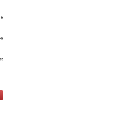
ie
ba
st