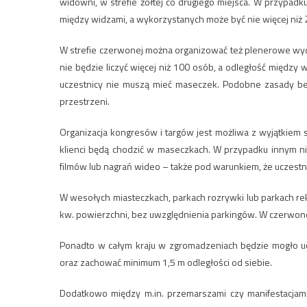
widowni, w strefie żółtej co drugiego miejsca. W przypa
między widzami, a wykorzystanych może być nie więcej niż 2
W strefie czerwonej można organizować też plenerowe wy
nie będzie liczyć więcej niż 100 osób, a odległość między w
uczestnicy nie muszą mieć maseczek. Podobne zasady bez
przestrzeni.
Organizacja kongresów i targów jest możliwa z wyjątkiem 
klienci będą chodzić w maseczkach. W przypadku innym niż
filmów lub nagrań wideo – także pod warunkiem, że uczestni
W wesołych miasteczkach, parkach rozrywki lub parkach rek
kw. powierzchni, bez uwzględnienia parkingów. W czerwonej
Ponadto w całym kraju w zgromadzeniach będzie mogło uc
oraz zachować minimum 1,5 m odległości od siebie.
Dodatkowo między m.in. przemarszami czy manifestacja