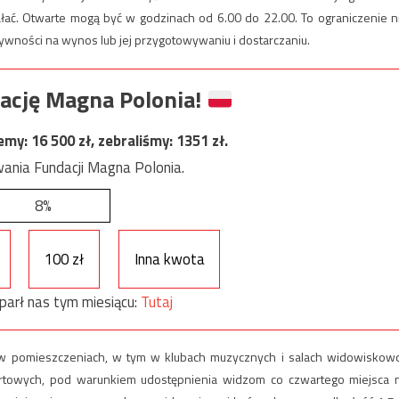
ałać. Otwarte mogą być w godzinach od 6.00 do 22.00. To ograniczenie n
ywności na wynos lub jej przygotowywaniu i dostarczaniu.
ację Magna Polonia!
jemy:
16 500
zł, zebraliśmy:
1351
zł.
ania Fundacji Magna Polonia.
8%
100 zł
Inna kwota
parł nas tym miesiącu:
Tutaj
ę w pomieszczeniach, w tym w klubach muzycznych i salach widowiskow
ertowych, pod warunkiem udostępnienia widzom co czwartego miejsca 