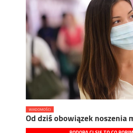
WIADOMOŚCI
Od dziś obowiązek noszenia m
PODOBA CI SIĘ TO CO ROBI