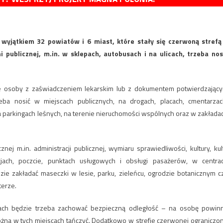
z wyjątkiem 32 powiatów i 6 miast, które stały się czerwoną strefą
 publicznej, m.in. w sklepach, autobusach i na ulicach, trzeba nos
 osoby z zaświadczeniem lekarskim lub z dokumentem potwierdzając
eba nosić w miejscach publicznych, na drogach, placach, cmentarzac
 parkingach leśnych, na terenie nieruchomości wspólnych oraz w zakłada
ej m.in. administracji publicznej, wymiaru sprawiedliwości, kultury, kul
racjach, poczcie, punktach usługowych i obsługi pasażerów, w centra
zie zakładać maseczki w lesie, parku, zieleńcu, ogrodzie botanicznym c
terze.
rach będzie trzeba zachować bezpieczną odległość – na osobę powin
ożna w tych miejscach tańczyć. Dodatkowo w strefie czerwonej ograniczo