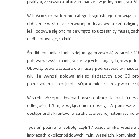
praktykę zgłaszania kilku zgromadzeń w jednym miejscu. St
W kościołach na terenie całego kraju istnieje obowiązek
obłożenie w strefie czerwonej podczas wydarzeń religij
jeśli odbywa się ono na zewnątrz, to uczestnicy muszą zac
osób sprawujących kult).
Środki komunikacji miejskiej mogą przewozić w strefie żółt
połowa wszystkich miejsc siedzących i stojących, przy jedn
Obowiązkowo pasażerowie muszą podróżować w maseczkac
tylu, ile wynosi połowa miejsc siedzących albo 30 pro
pozostawieniu co najmniej 50 proc. miejsc siedzących niezaj
W strefie żółtej w siłowniach oraz centrach i klubach fitn
odległości 1,5 m, z wyłączeniem obsługi. W pomieszcze
dostępnej dla klientów, w strefie czerwonej natomiast nie w
Tydzień później w sobotę, czyli 17 października, wejdzi
imprezach okolicznościowych, m.in. weselach, komuniach i 