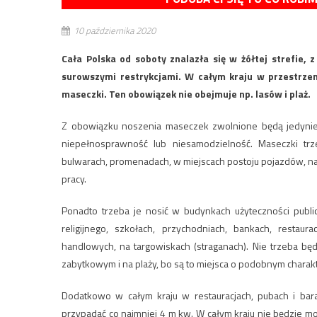
10 października 2020
Cała Polska od soboty znalazła się w żółtej strefie, 
surowszymi restrykcjami. W całym kraju w przestrzeni
maseczki. Ten obowiązek nie obejmuje np. lasów i plaż.
Z obowiązku noszenia maseczek zwolnione będą jedynie
niepełnosprawność lub niesamodzielność. Maseczki trz
bulwarach, promenadach, w miejscach postoju pojazdów, na
pracy.
Ponadto trzeba je nosić w budynkach użyteczności publiczn
religijnego, szkołach, przychodniach, bankach, restau
handlowych, na targowiskach (straganach). Nie trzeba będ
zabytkowym i na plaży, bo są to miejsca o podobnym charak
Dodatkowo w całym kraju w restauracjach, pubach i ba
przypadać co najmniej 4 m kw. W całym kraju nie będzie m