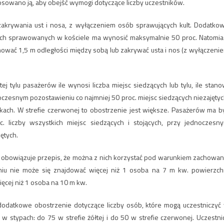
osowano ją, aby obejść wymogi dotyczące liczby uczestników.
 zakrywania ust i nosa, z wyłączeniem osób sprawujących kult. Dodatko
nych sprawowanych w kościele ma wynosić maksymalnie 50 proc. Natomia
hować 1,5 m odległości między sobą lub zakrywać usta i nos (z wyłączeni
ej tylu pasażerów ile wynosi liczba miejsc siedzących lub tylu, ile stano
oczesnym pozostawieniu co najmniej 50 proc. miejsc siedzących niezajętyc
h. W strefie czerwonej to obostrzenie jest większe. Pasażerów ma b
c. liczby wszystkich miejsc siedzących i stojących, przy jednoczesn
ętych.
ess obowiązuje przepis, że można z nich korzystać pod warunkiem zachowan
niu nie może się znajdować więcej niż 1 osoba na 7 m kw. powierzch
ięcej niż 1 osoba na 10 m kw.
e dodatkowe obostrzenie dotyczące liczby osób, które mogą uczestniczyć
w stypach: do 75 w strefie żółtej i do 50 w strefie czerwonej. Uczestni