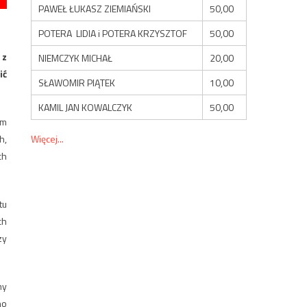
PAWEŁ ŁUKASZ ZIEMIAŃSKI
50,00
POTERA LIDIA i POTERA KRZYSZTOF
50,00
 z
NIEMCZYK MICHAŁ
20,00
ić
SŁAWOMIR PIĄTEK
10,00
KAMIL JAN KOWALCZYK
50,00
ym
Więcej...
h,
ch
tu
ch
zy
ny
no