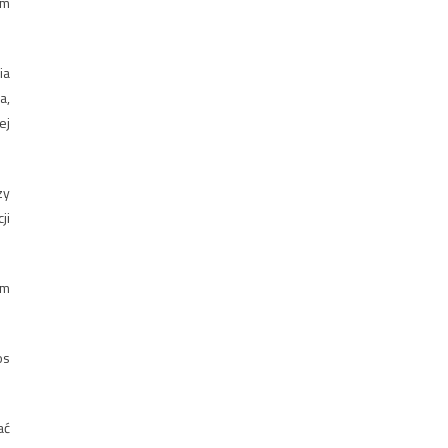
 m
ia
a,
ej
zy
ji
 m
os
ać