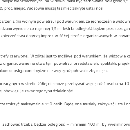
dku miejsc nieoznaczonych, na widowni musi być zachowana odległość 1,5
5 proc. miejsc. Widzowie muszą też mieć zakryte usta i nos.
darzenia (na wolnym powietrzu) pod warunkiem, że jednocześnie widown
idzami wyniesie co najmniej 1,5 m. Jeśli ta odległość będzie przestrzegan
pieczeństwa dotyczą imprez w żółtej strefie organizowanych w otwart
strefy czerwonej. W żółtej jest to możliwe pod warunkiem, że widzowie c
 organizowanie na otwartym powietrzu: przedstawień, spektakli, projekc
kom udostępnione będzie nie więcej niż połowa liczby miejsc.
reacyjnych w strefie żółtej nie może przebywać więcej niż 1 osoba na 10
 obowiązuje zakaz tego typu działalności.
zestniczyć maksymalnie 150 osób. Będą one musiały zakrywać usta i n
mi zachować trzeba będzie odległość – minimum 100 m, by wyeliminow