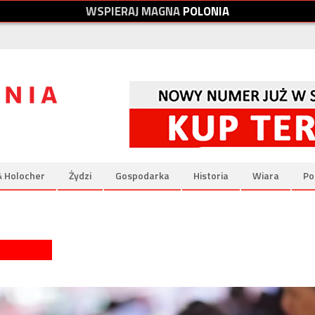
W
S
P
I
E
R
A
J
M
A
G
N
A
P
O
L
O
N
I
A
& Holocher
Żydzi
Gospodarka
Historia
Wiara
Po