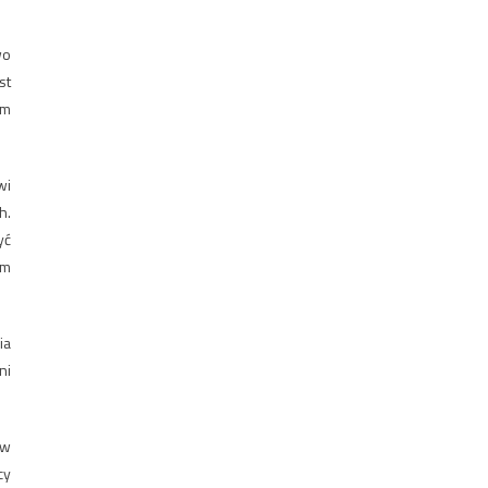
wo
st
em
wi
h.
yć
ym
ia
ni
 w
cy