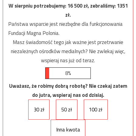
W sierpniu potrzebujemy:
16 500
zł, zebraliśmy:
1351
zł.
Państwa wsparcie jest niezbędne dla funkcjonowania
Fundacji Magna Polonia.
Masz świadomość tego jak ważne jest przetrwanie
niezależnych ośrodków medialnych? Nie zwlekaj więc,
wspieraj nas już od teraz.
8%
Uważasz, że robimy dobrą robotę? Nie czekaj zatem
do jutra, wspieraj nas od dzisiaj.
30 zł
50 zł
100 zł
Inna kwota