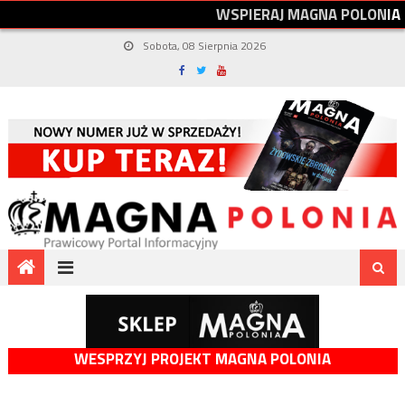
W
S
P
I
E
R
A
J
M
A
G
N
A
P
O
L
O
N
I
A
Sobota, 08 Sierpnia 2026
WESPRZYJ PROJEKT MAGNA POLONIA