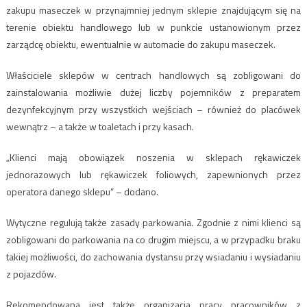
zakupu maseczek w przynajmniej jednym sklepie znajdującym się na
terenie obiektu handlowego lub w punkcie ustanowionym przez
zarządcę obiektu, ewentualnie w automacie do zakupu maseczek.
Właściciele sklepów w centrach handlowych są zobligowani do
zainstalowania możliwie dużej liczby pojemników z preparatem
dezynfekcyjnym przy wszystkich wejściach – również do placówek
wewnątrz – a także w toaletach i przy kasach.
„Klienci mają obowiązek noszenia w sklepach rękawiczek
jednorazowych lub rękawiczek foliowych, zapewnionych przez
operatora danego sklepu” – dodano.
Wytyczne regulują także zasady parkowania. Zgodnie z nimi klienci są
zobligowani do parkowania na co drugim miejscu, a w przypadku braku
takiej możliwości, do zachowania dystansu przy wsiadaniu i wysiadaniu
z pojazdów.
Rekomendowana jest także organizacja pracy pracowników z