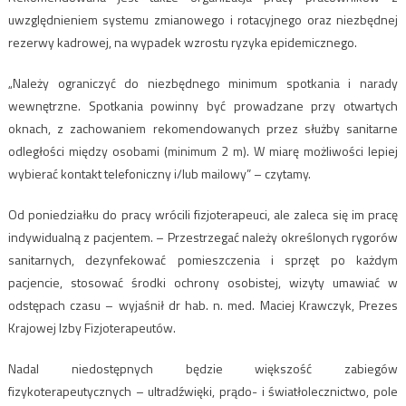
uwzględnieniem systemu zmianowego i rotacyjnego oraz niezbędnej
rezerwy kadrowej, na wypadek wzrostu ryzyka epidemicznego.
„Należy ograniczyć do niezbędnego minimum spotkania i narady
wewnętrzne. Spotkania powinny być prowadzane przy otwartych
oknach, z zachowaniem rekomendowanych przez służby sanitarne
odległości między osobami (minimum 2 m). W miarę możliwości lepiej
wybierać kontakt telefoniczny i/lub mailowy” – czytamy.
Od poniedziałku do pracy wrócili fizjoterapeuci, ale zaleca się im pracę
indywidualną z pacjentem. – Przestrzegać należy określonych rygorów
sanitarnych, dezynfekować pomieszczenia i sprzęt po każdym
pacjencie, stosować środki ochrony osobistej, wizyty umawiać w
odstępach czasu – wyjaśnił dr hab. n. med. Maciej Krawczyk, Prezes
Krajowej Izby Fizjoterapeutów.
Nadal niedostępnych będzie większość zabiegów
fizykoterapeutycznych – ultradźwięki, prądo- i światłolecznictwo, pole