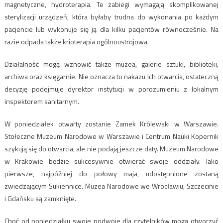
magnetyczne, hydroterapia. Te zabiegi wymagają skomplikowanej
sterylizacji urządzeń, która byłaby trudna do wykonania po każdym
pacjencie lub wykonuje się ją dla kilku pacjentów równocześnie. Na
razie odpada także krioterapia ogólnoustrojowa.
Działalność mogą wznowić także muzea, galerie sztuki, biblioteki,
archiwa oraz księgarnie. Nie oznacza to nakazu ich otwarcia, ostateczną
decyzję podejmuje dyrektor instytucji w porozumieniu z lokalnym
inspektorem sanitarnym.
W poniedziałek otwarty zostanie Zamek Królewski w Warszawie.
Stołeczne Muzeum Narodowe w Warszawie i Centrum Nauki Kopernik
szykują się do otwarcia, ale nie podają jeszcze daty. Muzeum Narodowe
w Krakowie będzie sukcesywnie otwierać swoje oddziały. Jako
pierwsze, najpóźniej do połowy maja, udostępnione zostaną
zwiedzającym Sukiennice. Muzea Narodowe we Wrocławiu, Szczecinie
i Gdańsku są zamknięte.
Choć od poniedziałku swoje podwoje dla czytelników mogą otworzyć