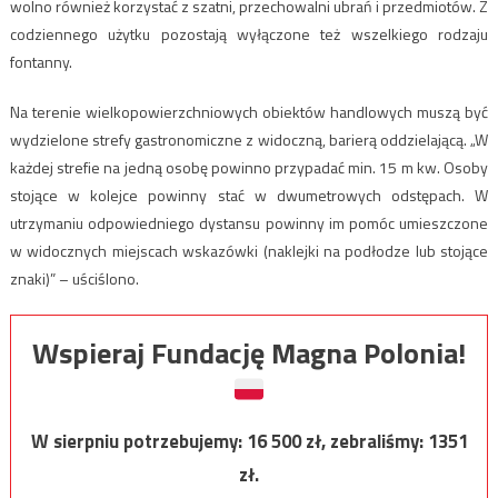
wolno również korzystać z szatni, przechowalni ubrań i przedmiotów. Z
codziennego użytku pozostają wyłączone też wszelkiego rodzaju
fontanny.
Na terenie wielkopowierzchniowych obiektów handlowych muszą być
wydzielone strefy gastronomiczne z widoczną, barierą oddzielającą. „W
każdej strefie na jedną osobę powinno przypadać min. 15 m kw. Osoby
stojące w kolejce powinny stać w dwumetrowych odstępach. W
utrzymaniu odpowiedniego dystansu powinny im pomóc umieszczone
w widocznych miejscach wskazówki (naklejki na podłodze lub stojące
znaki)” – uściślono.
Wspieraj Fundację Magna Polonia!
W sierpniu potrzebujemy:
16 500
zł, zebraliśmy:
1351
zł.