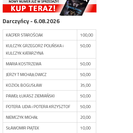
Darczyńcy - 6.08.2026
KACPER STAROŚCIAK
100,00
KULCZYK GRZEGORZ POLIŃSKA i
50,00
KULCZYK KATARZYNA
MARIA KOSTRZEWA
50,00
JERZY T MICHAJŁOWICZ
50,00
KOZIOŁ BOGUSŁAW
35,00
PAWEŁ ŁUKASZ ZIEMIAŃSKI
50,00
POTERA LIDIA i POTERA KRZYSZTOF
50,00
NIEMCZYK MICHAŁ
20,00
SŁAWOMIR PIĄTEK
10,00