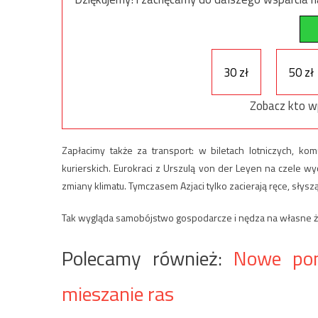
30 zł
50 zł
Zobacz kto w
Zapłacimy także za transport: w biletach lotniczych, ko
kurierskich. Eurokraci z Urszulą von der Leyen na czele w
zmiany klimatu. Tymczasem Azjaci tylko zacierają ręce, słys
Tak wygląda samobójstwo gospodarcze i nędza na własne 
Polecamy również:
Nowe pom
mieszanie ras