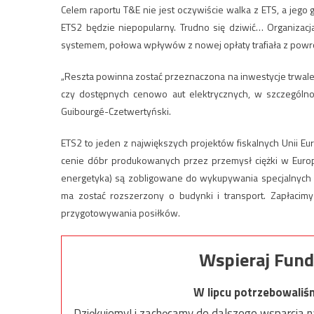
Celem raportu T&E nie jest oczywiście walka z ETS, a jeg
ETS2 będzie niepopularny. Trudno się dziwić… Organizac
systemem, połowa wpływów z nowej opłaty trafiała z po
„Reszta powinna zostać przeznaczona na inwestycje trwale 
czy dostępnych cenowo aut elektrycznych, w szczególn
Guibourgé-Czetwertyński.
ETS2 to jeden z największych projektów fiskalnych Unii Eur
cenie dóbr produkowanych przez przemysł ciężki w Euro
energetyka) są zobligowane do wykupywania specjalnych w
ma zostać rozszerzony o budynki i transport. Zapłaci
przygotowywania posiłków.
Wspieraj Fund
W lipcu potrzebowaliś
Dziękujemy! i zachęcamy do dalszego wsparcia na