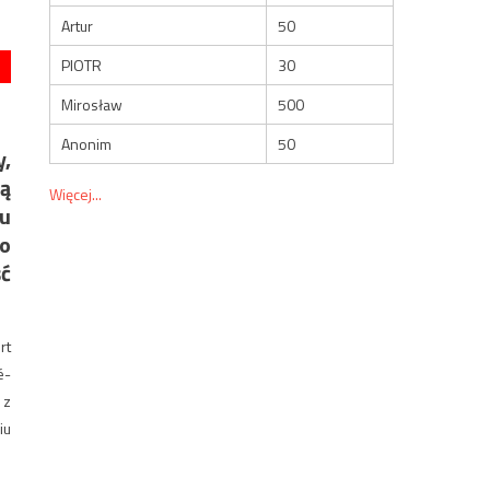
Artur
50
PIOTR
30
Mirosław
500
Anonim
50
,
ną
Więcej...
mu
ro
ść
rt
é-
 z
iu