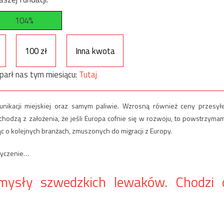
104%
100 zł
Inna kwota
parł nas tym miesiącu:
Tutaj
munikacji miejskiej oraz samym paliwie. Wzrosną również ceny przesył
ychodzą z założenia, że jeśli Europa cofnie się w rozwoju, to powstrzyma
ząc o kolejnych branżach, zmuszonych do migracji z Europy.
życzenie…
ysły szwedzkich lewaków. Chodzi 