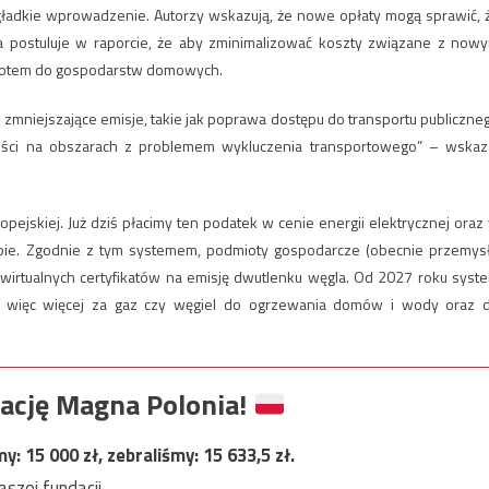
o gładkie wprowadzenie. Autorzy wskazują, że nowe opłaty mogą sprawić, 
ja postuluje w raporcie, że aby zminimalizować koszty związane z now
wrotem do gospodarstw domowych.
zmniejszające emisje, takie jak poprawa dostępu do transportu publiczne
ości na obszarach z problemem wykluczenia transportowego” – wskaz
opejskiej. Już dziś płacimy ten podatek w cenie energii elektrycznej oraz
pie. Zgodnie z tym systemem, podmioty gospodarcze (obecnie przemysł
irtualnych certyfikatów na emisję dwutlenku węgla. Od 2027 roku syst
my więc więcej za gaz czy węgiel do ogrzewania domów i wody oraz 
ację Magna Polonia!
my:
15 000
zł, zebraliśmy:
15 633,5
zł.
szej fundacji.