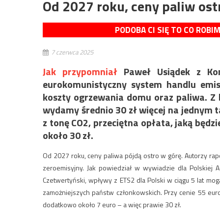
Od 2027 roku, ceny paliw ost
PODOBA CI SIĘ TO CO ROBI
7 czerwca 2025
Jak przypomniał
Paweł Usiądek z Kon
eurokomunistyczny system handlu emis
koszty ogrzewania domu oraz paliwa. Z
wydamy średnio 30 zł więcej na jednym t
z tonę CO2, przeciętna opłata, jaką będz
około 30 zł.
Od 2027 roku, ceny paliwa pójdą ostro w górę. Autorzy rap
zeroemisyjny. Jak powiedział w wywiadzie dla Polskiej
Czetwertyński, wpływy z ETS2 dla Polski w ciągu 5 lat mo
zamożniejszych państw członkowskich. Przy cenie 55 eur
dodatkowo około 7 euro – a więc prawie 30 zł.