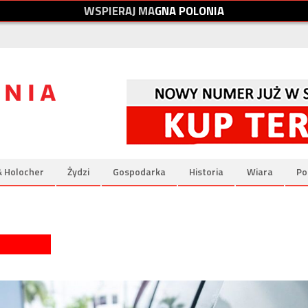
W
S
P
I
E
R
A
J
M
A
G
N
A
P
O
L
O
N
I
A
& Holocher
Żydzi
Gospodarka
Historia
Wiara
Po