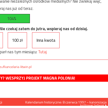
anie niezależnych ośrodków medialnych? Nie zwlekaj więc,
raj nas już od teraz.
104%
e czekaj zatem do jutra, wspieraj nas od dzisiaj.
100 zł
Inna kwota
parł nas tym miesiącu:
Tutaj
s://kancelaria-litwin.pl
MY? WESPRZYJ PROJEKT MAGNA POLONIA!
ji
Kalendarium historyczne: 8 czerwca 1997 – kanonizacja
królowej Jadwigi