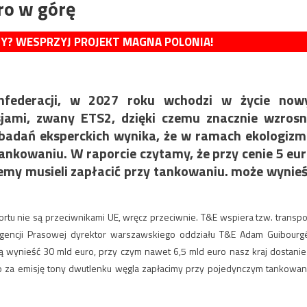
ro w górę
MY? WESPRZYJ PROJEKT MAGNA POLONIA!
federacji, w 2027 roku wchodzi w życie nowy
jami, zwany ETS2, dzięki czemu znacznie wzros
 badań eksperckich wynika, że w ramach ekologiz
ankowaniu. W raporcie czytamy, że przy cenie 5 eu
iemy musieli zapłacić przy tankowaniu. może wynie
ortu nie są przeciwnikami UE, wręcz przeciwnie. T&E wspiera tzw. transpo
 Agencji Prasowej dyrektor warszawskiego oddziału T&E Adam Guibourg
gą wynieść 30 mld euro, przy czym nawet 6,5 mld euro nasz kraj dostanie
o za emisję tony dwutlenku węgla zapłacimy przy pojedynczym tankowan