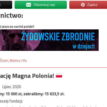
t
Obserwuj nas
Zapisz
nictwo:
t jeszcze naród polski?
ację Magna Polonia!
Lipiec 2026
my:
15 000
zł, zebraliśmy:
15 633,5
zł.
szej fundacji.