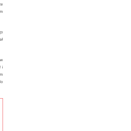
że
ym
go
ał
 w
 i
em
do