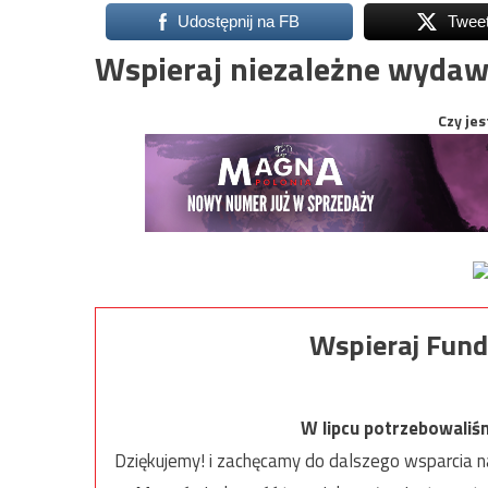
Udostępnij na FB
Twee
Wspieraj niezależne wydaw
Czy jes
Wspieraj Fund
W lipcu potrzebowaliś
Dziękujemy! i zachęcamy do dalszego wsparcia na