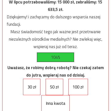
W lipcu potrzebowaliśmy:
15 000
zł, zebraliśmy:
15
633,5
zł.
Dziękujemy! i zachęcamy do dalszego wsparcia naszej
fundacji.
Masz świadomość tego jak ważne jest przetrwanie
niezależnych ośrodków medialnych? Nie zwlekaj więc,
wspieraj nas już od teraz.
104%
Uważasz, że robimy dobrą robotę? Nie czekaj zatem
do jutra, wspieraj nas od dzisiaj.
30 zł
50 zł
100 zł
Inna kwota