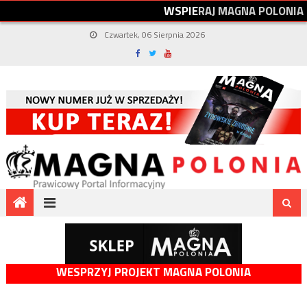
W
S
P
I
E
R
A
J
M
A
G
N
A
P
O
L
O
N
I
A
Czwartek, 06 Sierpnia 2026
WESPRZYJ PROJEKT MAGNA POLONIA