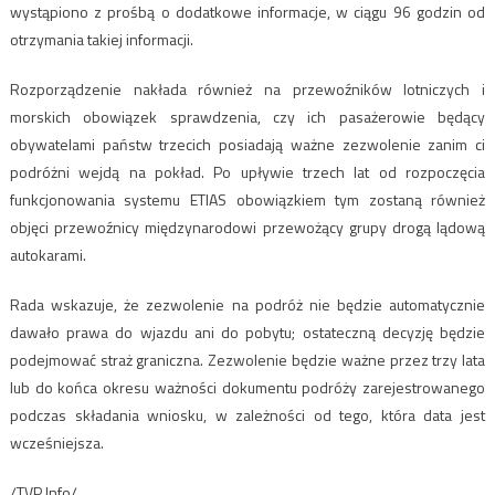
wystąpiono z prośbą o dodatkowe informacje, w ciągu 96 godzin od
otrzymania takiej informacji.
Rozporządzenie nakłada również na przewoźników lotniczych i
morskich obowiązek sprawdzenia, czy ich pasażerowie będący
obywatelami państw trzecich posiadają ważne zezwolenie zanim ci
podróżni wejdą na pokład. Po upływie trzech lat od rozpoczęcia
funkcjonowania systemu ETIAS obowiązkiem tym zostaną również
objęci przewoźnicy międzynarodowi przewożący grupy drogą lądową
autokarami.
Rada wskazuje, że zezwolenie na podróż nie będzie automatycznie
dawało prawa do wjazdu ani do pobytu; ostateczną decyzję będzie
podejmować straż graniczna. Zezwolenie będzie ważne przez trzy lata
lub do końca okresu ważności dokumentu podróży zarejestrowanego
podczas składania wniosku, w zależności od tego, która data jest
wcześniejsza.
/TVP Info/