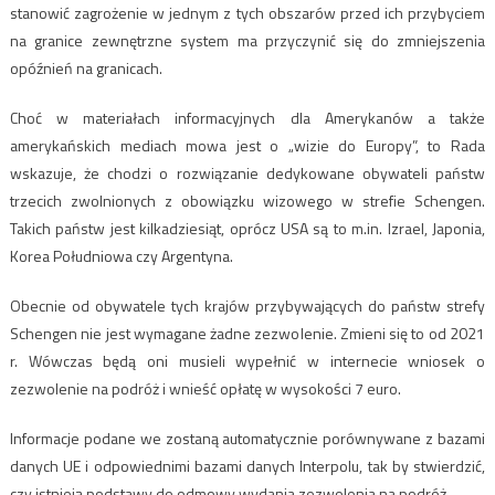
stanowić zagrożenie w jednym z tych obszarów przed ich przybyciem
na granice zewnętrzne system ma przyczynić się do zmniejszenia
opóźnień na granicach.
Choć w materiałach informacyjnych dla Amerykanów a także
amerykańskich mediach mowa jest o „wizie do Europy”, to Rada
wskazuje, że chodzi o rozwiązanie dedykowane obywateli państw
trzecich zwolnionych z obowiązku wizowego w strefie Schengen.
Takich państw jest kilkadziesiąt, oprócz USA są to m.in. Izrael, Japonia,
Korea Południowa czy Argentyna.
Obecnie od obywatele tych krajów przybywających do państw strefy
Schengen nie jest wymagane żadne zezwolenie. Zmieni się to od 2021
r. Wówczas będą oni musieli wypełnić w internecie wniosek o
zezwolenie na podróż i wnieść opłatę w wysokości 7 euro.
Informacje podane we zostaną automatycznie porównywane z bazami
danych UE i odpowiednimi bazami danych Interpolu, tak by stwierdzić,
czy istnieją podstawy do odmowy wydania zezwolenia na podróż.