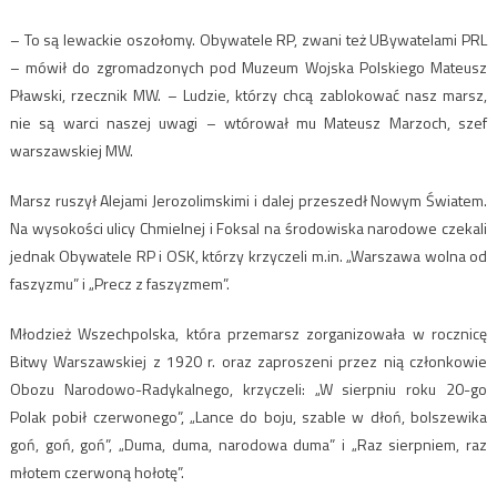
– To są lewackie oszołomy. Obywatele RP, zwani też UBywatelami PRL
– mówił do zgromadzonych pod Muzeum Wojska Polskiego Mateusz
Pławski, rzecznik MW. – Ludzie, którzy chcą zablokować nasz marsz,
nie są warci naszej uwagi – wtórował mu Mateusz Marzoch, szef
warszawskiej MW.
Marsz ruszył Alejami Jerozolimskimi i dalej przeszedł Nowym Światem.
Na wysokości ulicy Chmielnej i Foksal na środowiska narodowe czekali
jednak Obywatele RP i OSK, którzy krzyczeli m.in. „Warszawa wolna od
faszyzmu” i „Precz z faszyzmem”.
Młodzież Wszechpolska, która przemarsz zorganizowała w rocznicę
Bitwy Warszawskiej z 1920 r. oraz zaproszeni przez nią członkowie
Obozu Narodowo-Radykalnego, krzyczeli: „W sierpniu roku 20-go
Polak pobił czerwonego”, „Lance do boju, szable w dłoń, bolszewika
goń, goń, goń”, „Duma, duma, narodowa duma” i „Raz sierpniem, raz
młotem czerwoną hołotę”.