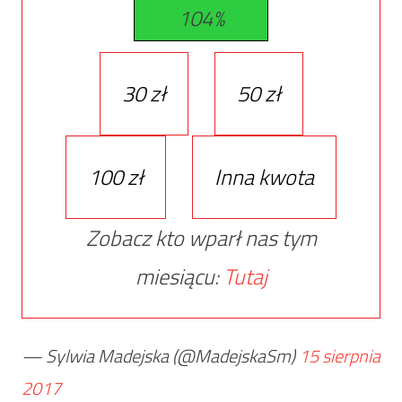
104%
30 zł
50 zł
100 zł
Inna kwota
Zobacz kto wparł nas tym
miesiącu:
Tutaj
— Sylwia Madejska (@MadejskaSm)
15 sierpnia
2017