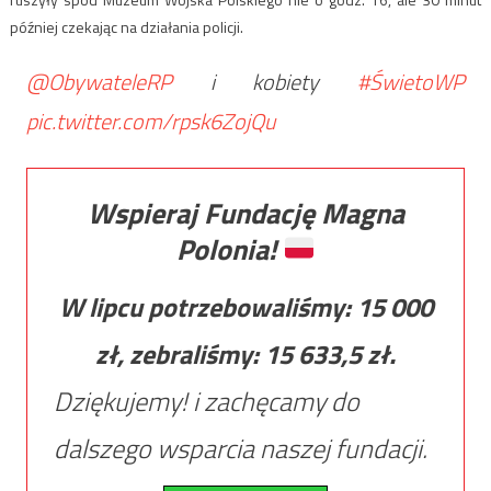
później czekając na działania policji.
@ObywateleRP
i kobiety
#ŚwietoWP
pic.twitter.com/rpsk6ZojQu
Wspieraj Fundację Magna
Polonia!
W lipcu potrzebowaliśmy:
15 000
zł, zebraliśmy:
15 633,5
zł.
Dziękujemy! i zachęcamy do
dalszego wsparcia naszej fundacji.