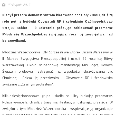
15 sierpnia 2017
Kiedyś przeciw demonstrantom kierowano oddziały ZOMO, dziś tę
role pełnią bojówki Obywateli RP i członkinie Ogólnopolskiego
Strajku Kobiet – kilkakrotnie próbując zablokować przemarsz
Młodzieży Wszechpolskiej świętującej rocznicę zwycięstwa nad
bolszewikami.
Młodzież Wszechpolska i ONR przeszli we wtorek ulicami Warszawy w
III Marszu Zwycięstwa Rzeczpospolitej i uczcili 97 rocznicę Bitwy
Warszawskiej. Około stuosobową manifestację MW idącą Nowym
Światem próbowali zatrzymać na wysokości skrzyżowania ulic
Chmielnej i Foksal jej przeciwnicy – Obywatele RP i środowiska
związane z „Czarnym protestem”.
Kilkudziesięcioosobowa grupa usiadła na ulicy blokując przemarsz.
Policja wyniosła ich siłą z trasy manifestacji, umożliwiając przejście. W
związku z tym Młodzież Wszechpolska i wspierające ją organizacje
ruszyły spod Muzeum Wojska Polskiego nie o godz. 16, ale 30 minut