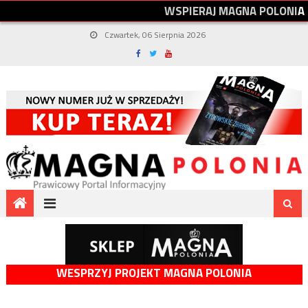
W
S
P
I
E
R
A
J
M
A
G
N
A
P
O
L
O
N
I
A
Czwartek, 06 Sierpnia 2026
WESPRZYJ PROJEKT MAGNA POLONIA