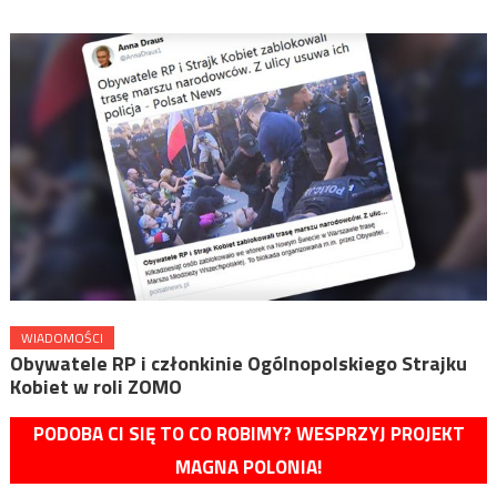
WIADOMOŚCI
Obywatele RP i członkinie Ogólnopolskiego Strajku
Kobiet w roli ZOMO
PODOBA CI SIĘ TO CO ROBIMY? WESPRZYJ PROJEKT
MAGNA POLONIA!