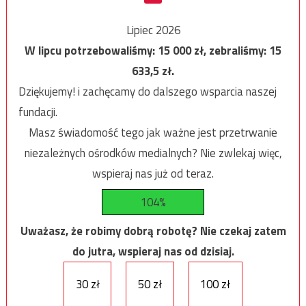
Lipiec 2026
W lipcu potrzebowaliśmy:
15 000
zł, zebraliśmy:
15
633,5
zł.
Dziękujemy! i zachęcamy do dalszego wsparcia naszej
fundacji.
Masz świadomość tego jak ważne jest przetrwanie
niezależnych ośrodków medialnych? Nie zwlekaj więc,
wspieraj nas już od teraz.
104%
Uważasz, że robimy dobrą robotę? Nie czekaj zatem
do jutra, wspieraj nas od dzisiaj.
30 zł
50 zł
100 zł