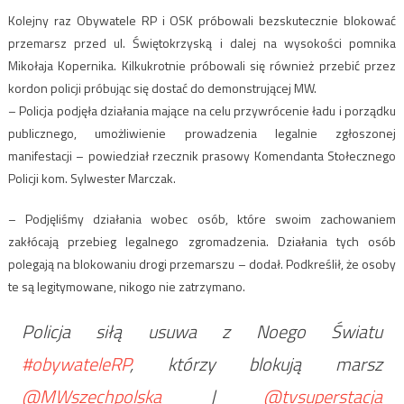
Kolejny raz Obywatele RP i OSK próbowali bezskutecznie blokować
przemarsz przed ul. Świętokrzyską i dalej na wysokości pomnika
Mikołaja Kopernika. Kilkukrotnie próbowali się również przebić przez
kordon policji próbując się dostać do demonstrującej MW.
– Policja podjęła działania mające na celu przywrócenie ładu i porządku
publicznego, umożliwienie prowadzenia legalnie zgłoszonej
manifestacji – powiedział rzecznik prasowy Komendanta Stołecznego
Policji kom. Sylwester Marczak.
– Podjęliśmy działania wobec osób, które swoim zachowaniem
zakłócają przebieg legalnego zgromadzenia. Działania tych osób
polegają na blokowaniu drogi przemarszu – dodał. Podkreślił, że osoby
te są legitymowane, nikogo nie zatrzymano.
Policja siłą usuwa z Noego Światu
#obywateleRP
, którzy blokują marsz
@MWszechpolska
|
@tvsuperstacja