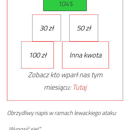
104%
30 zł
50 zł
100 zł
Inna kwota
Zobacz kto wparł nas tym
miesiącu:
Tutaj
Obrzydliwy napis w ramach lewackiego ataku:
„Wynosić się!”