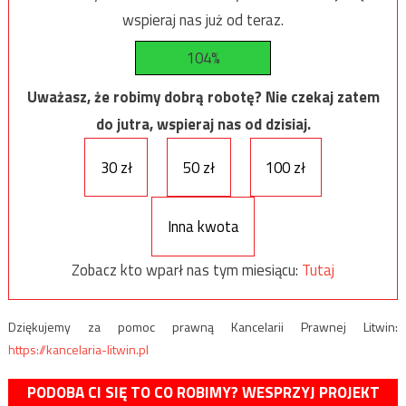
wspieraj nas już od teraz.
104%
Uważasz, że robimy dobrą robotę? Nie czekaj zatem
do jutra, wspieraj nas od dzisiaj.
30 zł
50 zł
100 zł
Inna kwota
Zobacz kto wparł nas tym miesiącu:
Tutaj
Dziękujemy za pomoc prawną Kancelarii Prawnej Litwin:
https://kancelaria-litwin.pl
PODOBA CI SIĘ TO CO ROBIMY? WESPRZYJ PROJEKT