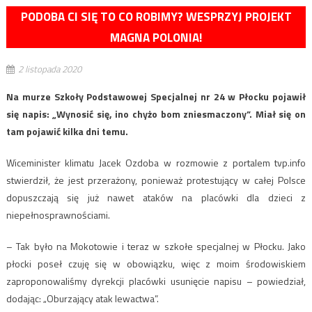
PODOBA CI SIĘ TO CO ROBIMY? WESPRZYJ PROJEKT
MAGNA POLONIA!
2 listopada 2020
Na murze Szkoły Podstawowej Specjalnej nr 24 w Płocku pojawił
się napis: „Wynosić się, ino chyżo bom zniesmaczony”. Miał się on
tam pojawić kilka dni temu.
Wiceminister klimatu Jacek Ozdoba w rozmowie z portalem tvp.info
stwierdził, że jest przerażony, ponieważ protestujący w całej Polsce
dopuszczają się już nawet ataków na placówki dla dzieci z
niepełnosprawnościami.
– Tak było na Mokotowie i teraz w szkołe specjalnej w Płocku. Jako
płocki poseł czuję się w obowiązku, więc z moim środowiskiem
zaproponowaliśmy dyrekcji placówki usunięcie napisu – powiedział,
dodając: „Oburzający atak lewactwa”.