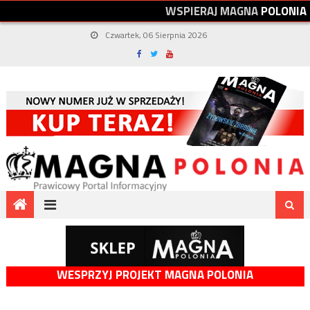
W
S
P
I
E
R
A
J
M
A
G
N
A
P
O
L
O
N
I
A
Czwartek, 06 Sierpnia 2026
WESPRZYJ PROJEKT MAGNA POLONIA