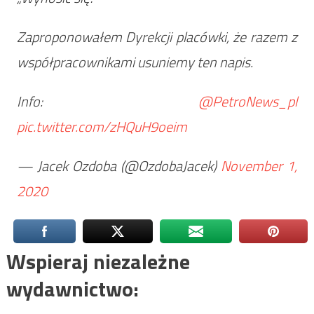
Zaproponowałem Dyrekcji placówki, że razem z
współpracownikami usuniemy ten napis.
Info:
@PetroNews_pl
pic.twitter.com/zHQuH9oeim
— Jacek Ozdoba (@OzdobaJacek)
November 1,
2020
Wspieraj niezależne
wydawnictwo: