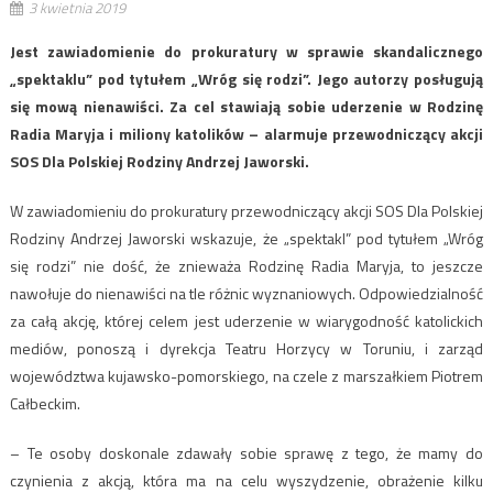
3 kwietnia 2019
Jest zawiadomienie do prokuratury w sprawie skandalicznego
„spektaklu” pod tytułem „Wróg się rodzi”. Jego autorzy posługują
się mową nienawiści. Za cel stawiają sobie uderzenie w Rodzinę
Radia Maryja i miliony katolików – alarmuje przewodniczący akcji
SOS Dla Polskiej Rodziny Andrzej Jaworski.
W zawiadomieniu do prokuratury przewodniczący akcji SOS Dla Polskiej
Rodziny Andrzej Jaworski wskazuje, że „spektakl” pod tytułem „Wróg
się rodzi” nie dość, że znieważa Rodzinę Radia Maryja, to jeszcze
nawołuje do nienawiści na tle różnic wyznaniowych. Odpowiedzialność
za całą akcję, której celem jest uderzenie w wiarygodność katolickich
mediów, ponoszą i dyrekcja Teatru Horzycy w Toruniu, i zarząd
województwa kujawsko-pomorskiego, na czele z marszałkiem Piotrem
Całbeckim.
– Te osoby doskonale zdawały sobie sprawę z tego, że mamy do
czynienia z akcją, która ma na celu wyszydzenie, obrażenie kilku