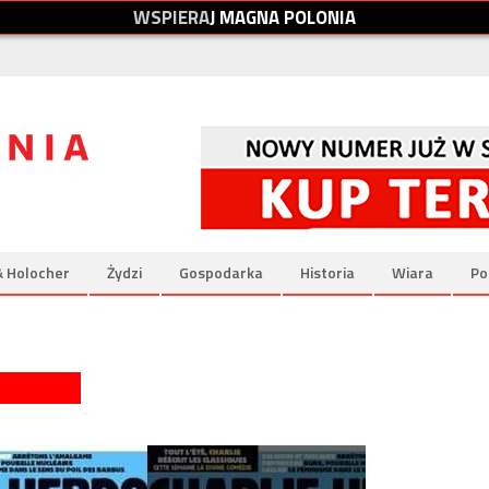
W
S
P
I
E
R
A
J
M
A
G
N
A
P
O
L
O
N
I
A
& Holocher
Żydzi
Gospodarka
Historia
Wiara
Po