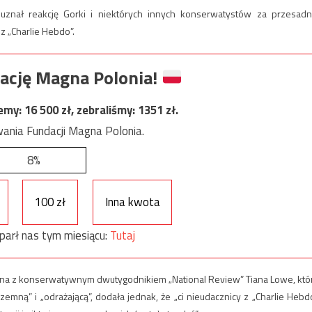
znał reakcję Gorki i niektórych innych konserwatystów za przesadn
z „Charlie Hebdo”.
ację Magna Polonia!
jemy:
16 500
zł, zebraliśmy:
1351
zł.
ania Fundacji Magna Polonia.
8%
100 zł
Inna kwota
parł nas tym miesiącu:
Tutaj
ana z konserwatywnym dwutygodnikiem „National Review” Tiana Lowe, któ
emną” i „odrażającą”, dodała jednak, że „ci nieudacznicy z „Charlie Hebd