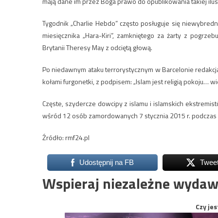
mają dane im przez Boga prawo do opublikowania takiej ilustra
Tygodnik „Charlie Hebdo” często posługuje się niewybre
miesięcznika „Hara-Kiri”, zamkniętego za żarty z pogrzeb
Brytanii Theresy May z odciętą głową.
Po niedawnym ataku terrorystycznym w Barcelonie redakcja 
kołami furgonetki, z podpisem: „Islam jest religią pokoju… w
Częste, szydercze dowcipy z islamu i islamskich ekstremis
wśród 12 osób zamordowanych 7 stycznia 2015 r. podczas 
Źródło: rmf24.pl
Udostępnij na FB
Twee
Wspieraj niezależne wydaw
Czy jes