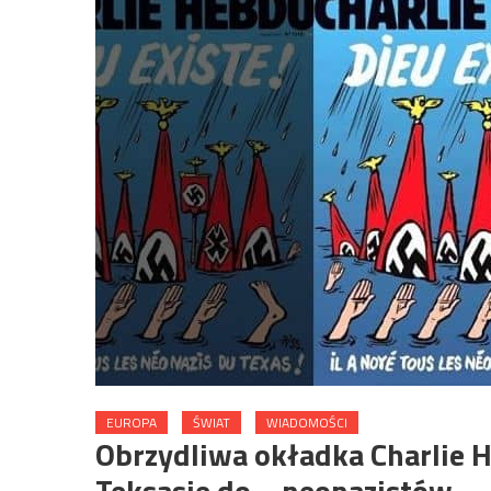
EUROPA
ŚWIAT
WIADOMOŚCI
Obrzydliwa okładka Charlie 
Teksasie do… neonazistów