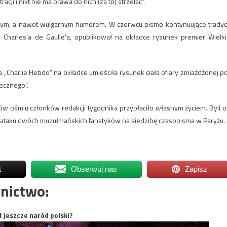
cji i nikt nie ma prawa do nich (za to) strzelać”.
dnym, a nawet wulgarnym humorem. W czerwcu pismo kontynuujące tradyc
u Charles’a de Gaulle’a, opublikował na okładce rysunek premier Wielki
„Charlie Hebdo” na okładce umieściła rysunek ciała ofiary zmiażdżonej p
iecznego”.
tów ośmiu członków redakcji tygodnika przypłaciło własnym życiem. Byli o
ataku dwóch muzułmańskich fanatyków na siedzibę czasopisma w Paryżu.
t
Obserwuj nas
Zapisz
nictwo:
t jeszcze naród polski?