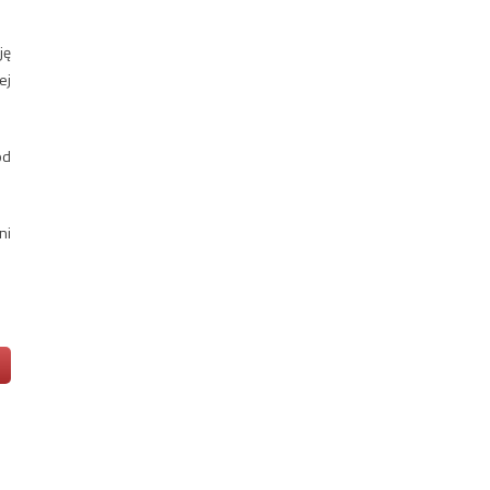
ję
ej
od
ni