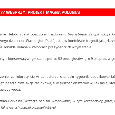
MY? WESPRZYJ PROJEKT MAGNA POLONIA!
arlie Hebdo został opatrzony nadpisem:
Bóg istnieje! Zatopił wszystki
ego dziennika „Washington Post” jest – w kontekście tragedii, jaką Harv
a Donalda Trumpa w wyborach prezydenckich w tym stanie.
tym konserwatywnym stanie ponad 52 proc. głosów, tj. o 9 pkt proc. więc
zenie, że lubujący się w atmosferze skandalu tygodnik opublikował ta
wciąż jeszcze trwa akcja ratunkowa, a większość obszarów w Teksasie, któ
 się pod wodą.
ian Gorka na Twitterze napisał:
Amerykanie, w tym Teksańczycy, ginęli, 
akie jest ich podziękowanie? Wstyd!.