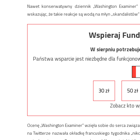
Nawet konserwatywny dziennik „Washington Examiner” u
wskazując, że takie reakcje są wodą na młyn „skandalistów” 
Wspieraj Fund
W sierpniu potrzebu
Państwa wsparcie jest niezbędne dla funkcjonow
30 zł
50 zł
Zobacz kto w
Ocenę „Washington Examiner” wzięła sobie do serca związ
na Twitterze nazwała okładkę francuskiego tygodnika „nikcz