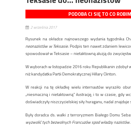
PODOBA CI SIĘ TO CO ROBI
2 września 2017
Rysunek na okładce najnowszego wydania tygodnika Ch
neonazistów w Teksasie.
Podpis ten nawet zdaniem lewicow
spowodował w Teksasie – nietaktowną aluzją do zwycięstw
W wyborach w listopadzie 2016 roku Republikanin zdobył w 
niż kandydatka Partii Demokratycznej Hillary Clinton.
W reakcji na tę okładkę wielu internautów wyraziło obur
„niesmaczną i nietaktowną” ilustrację, i to w czasie, gdy 
doświadczyły niszczycielskiej siły huraganu, nadal znajduje
Były doradca ds. walki z terroryzmem Białego Domu Sebast
wyzwolić tych bezwolnych Francuzów spod władzy nazistów. T