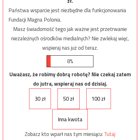
zł.
Państwa wsparcie jest niezbędne dla funkcjonowania
Fundacji Magna Polonia.
Masz świadomość tego jak ważne jest przetrwanie
niezależnych ośrodków medialnych? Nie zwlekaj więc,
wspieraj nas już od teraz.
8%
Uważasz, że robimy dobrą robotę? Nie czekaj zatem
do jutra, wspieraj nas od dzisiaj.
30 zł
50 zł
100 zł
Inna kwota
Zobacz kto wparł nas tym miesiącu:
Tutaj