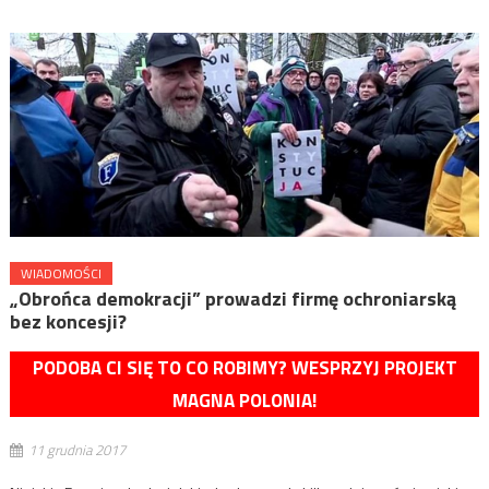
WIADOMOŚCI
„Obrońca demokracji” prowadzi firmę ochroniarską
bez koncesji?
PODOBA CI SIĘ TO CO ROBIMY? WESPRZYJ PROJEKT
MAGNA POLONIA!
11 grudnia 2017