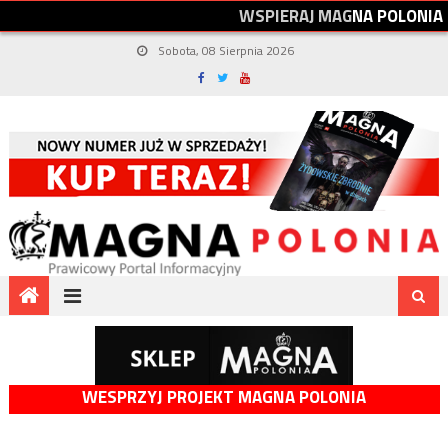
W
S
P
I
E
R
A
J
M
A
G
N
A
P
O
L
O
N
I
A
Sobota, 08 Sierpnia 2026
WESPRZYJ PROJEKT MAGNA POLONIA