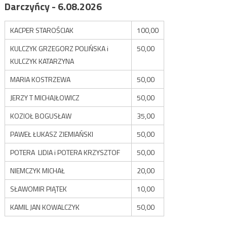
Darczyńcy - 6.08.2026
KACPER STAROŚCIAK
100,00
KULCZYK GRZEGORZ POLIŃSKA i
50,00
KULCZYK KATARZYNA
MARIA KOSTRZEWA
50,00
JERZY T MICHAJŁOWICZ
50,00
KOZIOŁ BOGUSŁAW
35,00
PAWEŁ ŁUKASZ ZIEMIAŃSKI
50,00
POTERA LIDIA i POTERA KRZYSZTOF
50,00
NIEMCZYK MICHAŁ
20,00
SŁAWOMIR PIĄTEK
10,00
KAMIL JAN KOWALCZYK
50,00