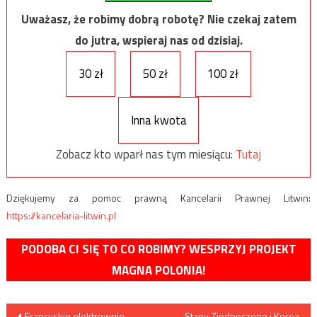
Uważasz, że robimy dobrą robotę? Nie czekaj zatem
do jutra, wspieraj nas od dzisiaj.
30 zł
50 zł
100 zł
Inna kwota
Zobacz kto wparł nas tym miesiącu:
Tutaj
Dziękujemy za pomoc prawną Kancelarii Prawnej Litwin:
https://kancelaria-litwin.pl
PODOBA CI SIĘ TO CO ROBIMY? WESPRZYJ PROJEKT
MAGNA POLONIA!
Nawigacja
Francuskie elektrownie
Stany Zjednoczone i Korea