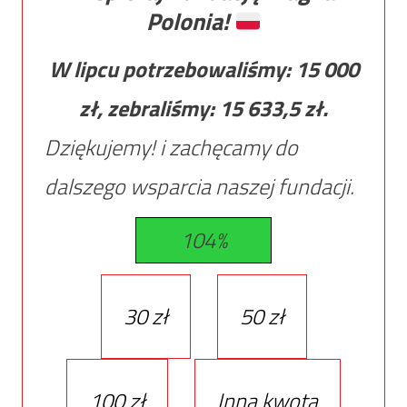
Polonia!
W lipcu potrzebowaliśmy:
15 000
zł, zebraliśmy:
15 633,5
zł.
Dziękujemy! i zachęcamy do
dalszego wsparcia naszej fundacji.
104%
30 zł
50 zł
100 zł
Inna kwota