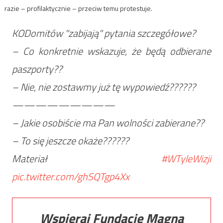
razie – profilaktycznie – przeciw temu protestuje.
KODomitów "zabijają" pytania szczegółowe?
– Co konkretnie wskazuje, że będą odbierane
paszporty??
– Nie, nie zostawmy już tę wypowiedź??????
—————————
– Jakie osobiście ma Pan wolności zabierane??
– To się jeszcze okaże??????
Materiał
#WTyleWizji
pic.twitter.com/ghSQTgp4Xx
Wspieraj Fundację Magna