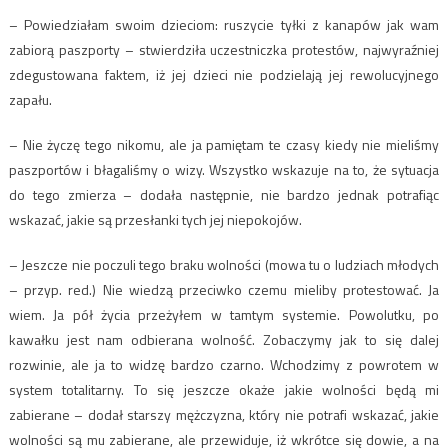
– Powiedziałam swoim dzieciom: ruszycie tyłki z kanapów jak wam
zabiorą paszporty – stwierdziła uczestniczka protestów, najwyraźniej
zdegustowana faktem, iż jej dzieci nie podzielają jej rewolucyjnego
zapału.
– Nie życzę tego nikomu, ale ja pamiętam te czasy kiedy nie mieliśmy
paszportów i błagaliśmy o wizy. Wszystko wskazuje na to, że sytuacja
do tego zmierza – dodała następnie, nie bardzo jednak potrafiąc
wskazać, jakie są przesłanki tych jej niepokojów.
– Jeszcze nie poczuli tego braku wolności (mowa tu o ludziach młodych
– przyp. red.) Nie wiedzą przeciwko czemu mieliby protestować. Ja
wiem. Ja pół życia przeżyłem w tamtym systemie. Powolutku, po
kawałku jest nam odbierana wolność. Zobaczymy jak to się dalej
rozwinie, ale ja to widzę bardzo czarno. Wchodzimy z powrotem w
system totalitarny. To się jeszcze okaże jakie wolności będą mi
zabierane – dodał starszy mężczyzna, który nie potrafi wskazać, jakie
wolności są mu zabierane, ale przewiduje, iż wkrótce się dowie, a na