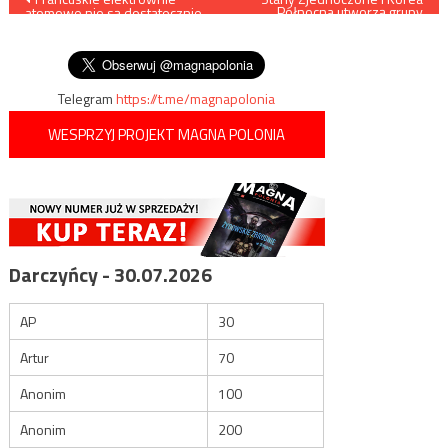
Północna utworzą grupy
atomowe nie są dostatecznie
robocze, które zajmą się
wpisu
chronione na wypadek ataku
rozbrojeniem atomowym
terrorystycznego
Telegram
https://t.me/magnapolonia
WESPRZYJ PROJEKT MAGNA POLONIA
Darczyńcy - 30.07.2026
AP
30
Artur
70
Anonim
100
Anonim
200