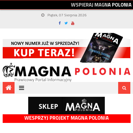
W
S
P
I
E
R
A
J
M
A
G
N
A
P
O
L
O
N
I
A
Piątek, 07 Sierpnia 2026
WESPRZYJ PROJEKT MAGNA POLONIA