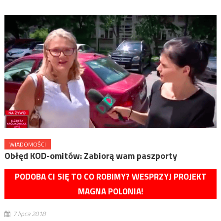
WIADOMOŚCI
Obłęd KOD-omitów: Zabiorą wam paszporty
PODOBA CI SIĘ TO CO ROBIMY? WESPRZYJ PROJEKT
MAGNA POLONIA!
7 lipca 2018