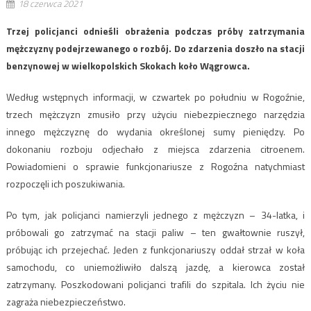
18 czerwca 2021
Trzej policjanci odnieśli obrażenia podczas próby zatrzymania
mężczyzny podejrzewanego o rozbój. Do zdarzenia doszło na stacji
benzynowej w wielkopolskich Skokach koło Wągrowca.
Według wstępnych informacji, w czwartek po południu w Rogoźnie,
trzech mężczyzn zmusiło przy użyciu niebezpiecznego narzędzia
innego mężczyznę do wydania określonej sumy pieniędzy. Po
dokonaniu rozboju odjechało z miejsca zdarzenia citroenem.
Powiadomieni o sprawie funkcjonariusze z Rogoźna natychmiast
rozpoczęli ich poszukiwania.
Po tym, jak policjanci namierzyli jednego z mężczyzn – 34-latka, i
próbowali go zatrzymać na stacji paliw – ten gwałtownie ruszył,
próbując ich przejechać. Jeden z funkcjonariuszy oddał strzał w koła
samochodu, co uniemożliwiło dalszą jazdę, a kierowca został
zatrzymany. Poszkodowani policjanci trafili do szpitala. Ich życiu nie
zagraża niebezpieczeństwo.