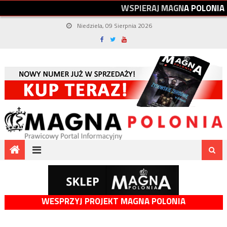
W
S
P
I
E
R
A
J
M
A
G
N
A
P
O
L
O
N
I
A
Niedziela, 09 Sierpnia 2026
WESPRZYJ PROJEKT MAGNA POLONIA