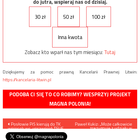
do jutra, wspieraj nas od dzisiaj.
30 zł
50 zł
100 zł
Inna kwota
Zobacz kto wparł nas tym miesiącu:
Tutaj
Dziękujemy za pomoc prawną Kancelarii Prawnej Litwin:
https://kancelaria-litwin.pl
PODOBA CI SIĘ TO CO ROBIMY? WESPRZYJ PROJEKT
MAGNA POLONIA!
Nawigacja
Posłowie PiS kierują do TK
Paweł Kukiz: „Może całkowicie
zrezygnuję z udziału w
wniosek ws. uprawnień TSUE
Sejmie”
wpisu