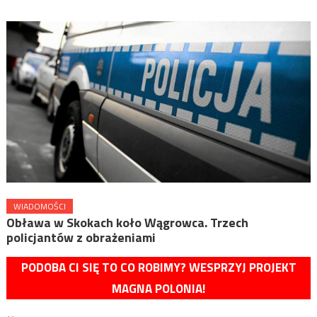
WIADOMOŚCI
Obława w Skokach koło Wągrowca. Trzech
policjantów z obrażeniami
PODOBA CI SIĘ TO CO ROBIMY? WESPRZYJ PROJEKT
MAGNA POLONIA!