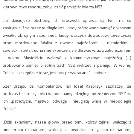
kierownictwo resortu, żeby uczcić pamięć żołnierzy NSZ.
„Te dzisiejsze obchody, ich uroczysta oprawa są tym, na co
zasługiwaliście przez te długie lata, kiedy próbowano pamięć o waszym
wysiłku zbrojnym zapomnieć, kiedy waszych dowódców, towarzyszy
broni mordowano. Walka z dwoma najeźdźcami – niemieckim i
sowieckim była trudna i nie skończyła się dla was wraz z zakończeniem
II wojny. Musieliście walczyć z komunistycznym najeźdźcą (…)
próbowano pamięć o żołnierzach NSZ wytrzeć z pamięci. W wolnej
Polsce, szczególnie teraz, jest ona przywracana” – mówił.
Szef Urzędu ds. Kombatantów Jan Józef Kasprzyk zaznaczył, że
podczas tej uroczystości wspominamy i dziękujemy żołnierzom NSZ za
ich „patriotyzm, męstwo, odwagę i nieugiętą wiarę w niepodległą
Polskę”.
„Dziś skłaniamy nasze głowy przed tymi, którzy zginęli walcząc z
niemieckim okupantem, walcząc z sowieckim, rosyjskim okupantem,