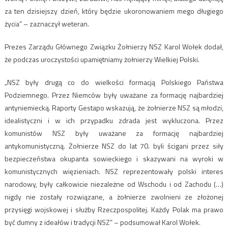
za ten dzisiejszy dzień, który będzie ukoronowaniem mego długiego
życia” – zaznaczył weteran.
Prezes Zarządu Głównego Związku Żołnierzy NSZ Karol Wołek dodał,
że podczas uroczystości upamiętniamy żołnierzy Wielkiej Polski.
„NSZ były drugą co do wielkości formacją Polskiego Państwa
Podziemnego. Przez Niemców były uważane za formację najbardziej
antyniemiecką. Raporty Gestapo wskazują, że żołnierze NSZ są młodzi,
idealistyczni i w ich przypadku zdrada jest wykluczona. Przez
komunistów NSZ były uważane za formację najbardziej
antykomunistyczną. Żołnierze NSZ do lat 70. byli ścigani przez siły
bezpieczeństwa okupanta sowieckiego i skazywani na wyroki w
komunistycznych więzieniach. NSZ reprezentowały polski interes
narodowy, były całkowicie niezależne od Wschodu i od Zachodu (…)
nigdy nie zostały rozwiązane, a żołnierze zwolnieni ze złożonej
przysięgi wojskowej i służby Rzeczpospolitej. Każdy Polak ma prawo
być dumny z ideałów i tradycji NSZ” – podsumował Karol Wołek.