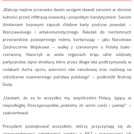
„Walcząc mężnie przeciwko dwóm wrogom stawali zarazem w obronie
ludności przed infiltracją sowiecką i pospolitym bandytyzmem. Swoimi
działaniami bojowymi zapisali chlubne karty podczas powstań –
Warszawskiego i antykomunistycznego. Należeli do niezłomnych
przeciwników powojennego reżimu, kontynuując – jako Narodowe
Zjednoczenie Wojskowe – walkę z czerwonymi o Polskę biało-
czerwoną. Stworzyli w wielu regionach kraju silne oddziały
partyzanckie, tajne struktury, które przez długie lata podtrzymywały w
rodakach ducha oporu, wierności idei narodowej oraz nadzieję na
odrodzenie suwerennego państwa polskiego” – podkreślił Andrzej
Duda.
„Uważam, że za to wszystko my, współcześni Polacy, żyjący w
niepodległej Rzeczypospolitej jesteśmy im winni cześć i pamięć” –
zaakcentował.
Prezydent podziękował wszystkim, którzy przyczyniają się do
upowszechnienia autentycznej wiedzy o NSZ i przywracania ich