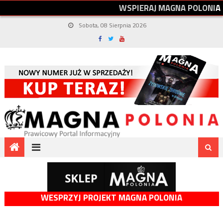
W
S
P
I
E
R
A
J
M
A
G
N
A
P
O
L
O
N
I
A
Sobota, 08 Sierpnia 2026
WESPRZYJ PROJEKT MAGNA POLONIA