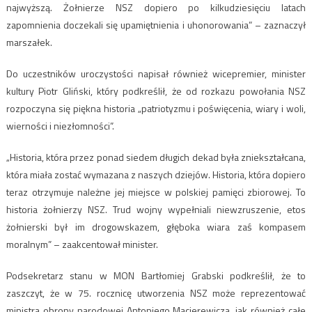
najwyższą. Żołnierze NSZ dopiero po kilkudziesięciu latach
zapomnienia doczekali się upamiętnienia i uhonorowania” – zaznaczył
marszałek.
Do uczestników uroczystości napisał również wicepremier, minister
kultury Piotr Gliński, który podkreślił, że od rozkazu powołania NSZ
rozpoczyna się piękna historia „patriotyzmu i poświęcenia, wiary i woli,
wierności i niezłomności”.
„Historia, która przez ponad siedem długich dekad była zniekształcana,
która miała zostać wymazana z naszych dziejów. Historia, która dopiero
teraz otrzymuje należne jej miejsce w polskiej pamięci zbiorowej. To
historia żołnierzy NSZ. Trud wojny wypełniali niewzruszenie, etos
żołnierski był im drogowskazem, głęboka wiara zaś kompasem
moralnym” – zaakcentował minister.
Podsekretarz stanu w MON Bartłomiej Grabski podkreślił, że to
zaszczyt, że w 75. rocznicę utworzenia NSZ może reprezentować
ministra obrony narodowej Antoniego Macierewicza, jak również całe