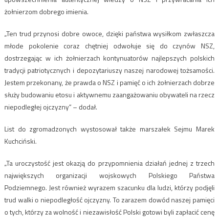
żołnierzom dobrego imienia.
„Ten trud przynosi dobre owoce, dzięki państwa wysiłkom zwłaszcza
młode pokolenie coraz chętniej odwołuje się do czynów NSZ,
dostrzegając w ich żołnierzach kontynuatorów najlepszych polskich
tradycji patriotycznych i depozytariuszy naszej narodowej tożsamości.
Jestem przekonany, że prawda o NSZ i pamięć o ich żołnierzach dobrze
służy budowaniu etosu i aktywnemu zaangażowaniu obywateli na rzecz
niepodległej ojczyzny” – dodał.
List do zgromadzonych wystosował także marszałek Sejmu Marek
Kuchciński.
„Ta uroczystość jest okazją do przypomnienia działań jednej z trzech
największych organizacji wojskowych Polskiego Państwa
Podziemnego. Jest również wyrazem szacunku dla ludzi, którzy podjęli
trud walki o niepodległość ojczyzny. To zarazem dowód naszej pamięci
o tych, którzy za wolność i niezawisłość Polski gotowi byli zapłacić cenę