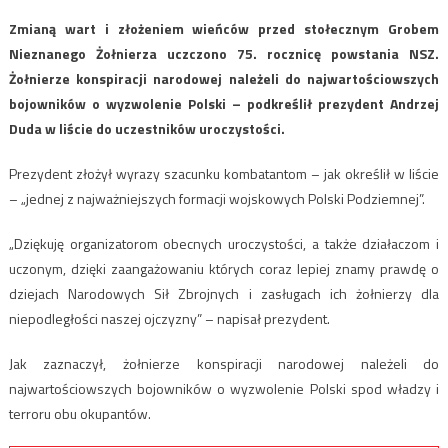
Zmianą wart i złożeniem wieńców przed stołecznym Grobem
Nieznanego Żołnierza uczczono 75. rocznicę powstania NSZ.
Żołnierze konspiracji narodowej należeli do najwartościowszych
bojowników o wyzwolenie Polski – podkreślił prezydent Andrzej
Duda w liście do uczestników uroczystości.
Prezydent złożył wyrazy szacunku kombatantom – jak określił w liście
– „jednej z najważniejszych formacji wojskowych Polski Podziemnej”.
„Dziękuję organizatorom obecnych uroczystości, a także działaczom i
uczonym, dzięki zaangażowaniu których coraz lepiej znamy prawdę o
dziejach Narodowych Sił Zbrojnych i zasługach ich żołnierzy dla
niepodległości naszej ojczyzny” – napisał prezydent.
Jak zaznaczył, żołnierze konspiracji narodowej należeli do
najwartościowszych bojowników o wyzwolenie Polski spod władzy i
terroru obu okupantów.