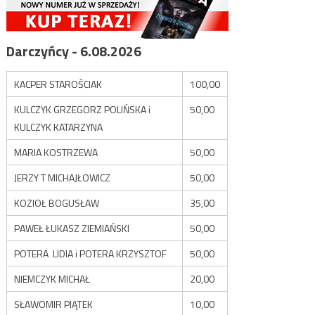
Darczyńcy - 6.08.2026
KACPER STAROŚCIAK
100,00
KULCZYK GRZEGORZ POLIŃSKA i
50,00
KULCZYK KATARZYNA
MARIA KOSTRZEWA
50,00
JERZY T MICHAJŁOWICZ
50,00
KOZIOŁ BOGUSŁAW
35,00
PAWEŁ ŁUKASZ ZIEMIAŃSKI
50,00
POTERA LIDIA i POTERA KRZYSZTOF
50,00
NIEMCZYK MICHAŁ
20,00
SŁAWOMIR PIĄTEK
10,00