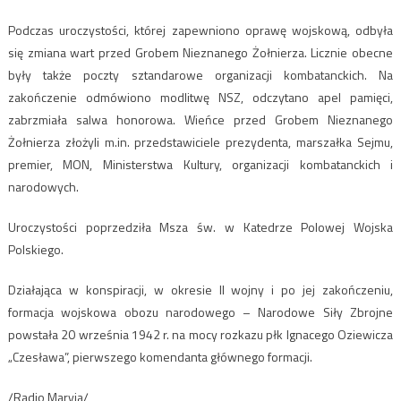
Podczas uroczystości, której zapewniono oprawę wojskową, odbyła
się zmiana wart przed Grobem Nieznanego Żołnierza. Licznie obecne
były także poczty sztandarowe organizacji kombatanckich. Na
zakończenie odmówiono modlitwę NSZ, odczytano apel pamięci,
zabrzmiała salwa honorowa. Wieńce przed Grobem Nieznanego
Żołnierza złożyli m.in. przedstawiciele prezydenta, marszałka Sejmu,
premier, MON, Ministerstwa Kultury, organizacji kombatanckich i
narodowych.
Uroczystości poprzedziła Msza św. w Katedrze Polowej Wojska
Polskiego.
Działająca w konspiracji, w okresie II wojny i po jej zakończeniu,
formacja wojskowa obozu narodowego – Narodowe Siły Zbrojne
powstała 20 września 1942 r. na mocy rozkazu płk Ignacego Oziewicza
„Czesława”, pierwszego komendanta głównego formacji.
/Radio Maryja/