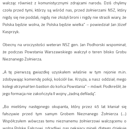
walcząc również z komunistycznymi zdrajcami narodu. Dziś chylimy
czoła przed tymi, którzy są wśród nas, przed żołnierzami NSZ, który
nigdy się nie poddali, nigdy nie złożyli broni i nigdy nie stracili wiary, że
Polska będzie wolna, że Polska będzie wielka” – powiedział Jan Józef
Kasprzyk.
Obecny na uroczystości weteran NSZ gen. Jan Podhorski wspominał,
że podczas Powstania Warszawskiego walczył o teren blisko Grobu
Nieznanego Żołnierza.
„A tę pierwszą gwiazdkę uzyskałem właśnie w tym rejonie m.in.
zdobywając komendę policji, kościół św. Krzyża, a nasz oddział, mego
kolegi utrzymał ten bastion do końca Powstania” – mówił. Podkreślił, że
jego formacja nie zakończyła II wojny „żadną defiladą”.
„Bo mieliśmy następnego okupanta, który przez 45 lat kłaniał się
fałszywie przed tym samym Grobem Nieznanego Żołnierza (…)
Współczułem wówczas temu nieznanemu żołnierzowi walczącemu o
wolną Polskę. Fałszywi, zdradliwi, nas nękający minęli, dlatego dziękuję