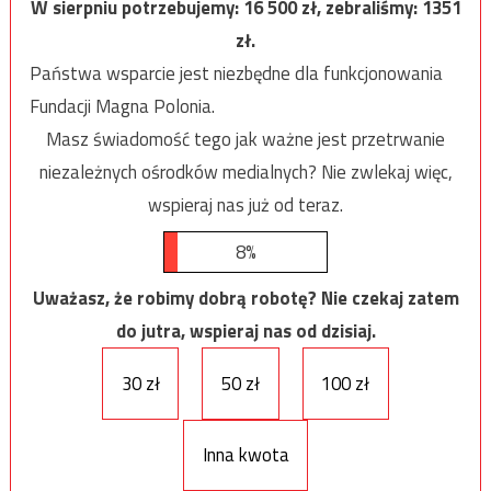
W sierpniu potrzebujemy:
16 500
zł, zebraliśmy:
1351
zł.
Państwa wsparcie jest niezbędne dla funkcjonowania
Fundacji Magna Polonia.
Masz świadomość tego jak ważne jest przetrwanie
niezależnych ośrodków medialnych? Nie zwlekaj więc,
wspieraj nas już od teraz.
8%
Uważasz, że robimy dobrą robotę? Nie czekaj zatem
do jutra, wspieraj nas od dzisiaj.
30 zł
50 zł
100 zł
Inna kwota