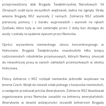
przeprowadzony atak Brygady Świętokrzyskiej Narodowych Sił
Zbrojnych ocalił życie wszystkich więźniarek, żadna nie zginęła. Straty
własne Brygady NSZ wynosiły 2 rannych. Żołnierze NSZ udzielili
pierwszej pomocy i z baraku wyprowadzili i wynosili na rękach
Żydówki, które były w nim zamknięte przez 2 doby bez dostępu do
wody i czekały na spalenie żywcem przez Niemców.
Oprócz wyzwolenia niemieckiego obozu koncentracyjnego w
Holiszowie, Brygada Świętokrzyska oswobodziła kilka tysięcy
cudzoziemskich robotników przymusowych, których Niemcy zmuszali
do niewolniczej pracy w swoich zakładach przemysłowych w okolicy
Holiszowa.
Polscy żołnierze z NSZ rozbijali niemieckie jednostki wojskowe na
terenie Czech. Wzięli do niewoli sztab jednego z korpusów niemieckich,
a następnie przekazali jeńców Amerykanom. Żołnierze NSZ likwidowali
organizowane przez Niemców zasadzki na żołnierzy amerykańskich.
Amerykanie w dowód wdzięczności zezwolili żołnierzom Brygady