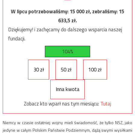
W lipcu potrzebowaliśmy:
15 000
zł, zebraliśmy:
15
633,5
zł.
Dziękujemy! i zachęcamy do dalszego wsparcia naszej
fundacji.
104%
30 zł
50 zł
100 zł
Inna kwota
Zobacz kto wparł nas tym miesiącu:
Tutaj
Niemcy w czasie ostatniej wojny mieli świadomość, że tylko NSZ, jako
jedyne w całym Polskim Państwie Podziemnym, dążą swymi wysiłkami