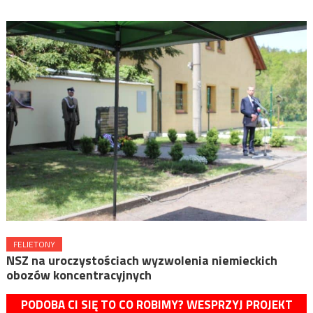
FELIETONY
NSZ na uroczystościach wyzwolenia niemieckich
obozów koncentracyjnych
PODOBA CI SIĘ TO CO ROBIMY? WESPRZYJ PROJEKT