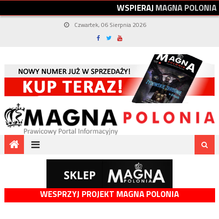
W
S
P
I
E
R
A
J
M
A
G
N
A
P
O
L
O
N
I
A
Czwartek, 06 Sierpnia 2026
WESPRZYJ PROJEKT MAGNA POLONIA