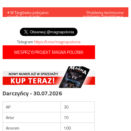
Nawigacja
W Targówku policjanci
Problemy techniczne
polskiego Dreamlinera.
skonfiskowali żelki
Maszyna uziemiona w
wpisu
zawierające substancje
Meksyku
psychoaktywne
Telegram
https://t.me/magnapolonia
WESPRZYJ PROJEKT MAGNA POLONIA
Darczyńcy - 30.07.2026
AP
30
Artur
70
Anonim
100