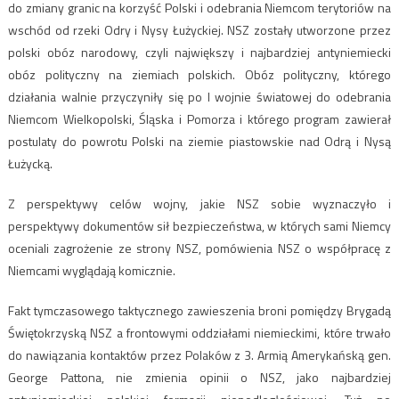
do zmiany granic na korzyść Polski i odebrania Niemcom terytoriów na
wschód od rzeki Odry i Nysy Łużyckiej. NSZ zostały utworzone przez
polski obóz narodowy, czyli największy i najbardziej antyniemiecki
obóz polityczny na ziemiach polskich. Obóz polityczny, którego
działania walnie przyczyniły się po I wojnie światowej do odebrania
Niemcom Wielkopolski, Śląska i Pomorza i którego program zawierał
postulaty do powrotu Polski na ziemie piastowskie nad Odrą i Nysą
Łużycką.
Z perspektywy celów wojny, jakie NSZ sobie wyznaczyło i
perspektywy dokumentów sił bezpieczeństwa, w których sami Niemcy
oceniali zagrożenie ze strony NSZ, pomówienia NSZ o współpracę z
Niemcami wyglądają komicznie.
Fakt tymczasowego taktycznego zawieszenia broni pomiędzy Brygadą
Świętokrzyską NSZ a frontowymi oddziałami niemieckimi, które trwało
do nawiązania kontaktów przez Polaków z 3. Armią Amerykańską gen.
George Pattona, nie zmienia opinii o NSZ, jako najbardziej