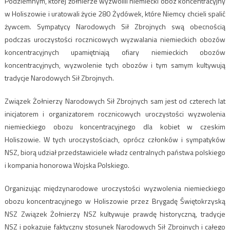
Podziemnym, której żołnierze wyzwolili niemiecki obóz koncentracyjny
w Holiszowie i uratowali życie 280 Żydówek, które Niemcy chcieli spalić
żywcem. Sympatycy Narodowych Sił Zbrojnych swą obecnością
podczas uroczystości rocznicowych wyzwalania niemieckich obozów
koncentracyjnych upamiętniają ofiary niemieckich obozów
koncentracyjnych, wyzwolenie tych obozów i tym samym kultywują
tradycje Narodowych Sił Zbrojnych.
Związek Żołnierzy Narodowych Sił Zbrojnych sam jest od czterech lat
inicjatorem i organizatorem rocznicowych uroczystości wyzwolenia
niemieckiego obozu koncentracyjnego dla kobiet w czeskim
Holiszowie. W tych uroczystościach, oprócz członków i sympatyków
NSZ, biorą udział przedstawiciele władz centralnych państwa polskiego
i kompania honorowa Wojska Polskiego.
Organizując międzynarodowe uroczystości wyzwolenia niemieckiego
obozu koncentracyjnego w Holiszowie przez Brygadę Świętokrzyską
NSZ Związek Żołnierzy NSZ kultywuje prawdę historyczną, tradycje
NSZ i pokazuje faktyczny stosunek Narodowych Sił Zbrojnych i całego