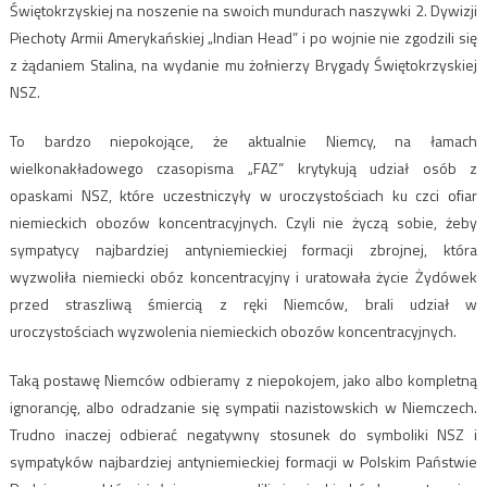
Świętokrzyskiej na noszenie na swoich mundurach naszywki 2. Dywizji
Piechoty Armii Amerykańskiej „Indian Head” i po wojnie nie zgodzili się
z żądaniem Stalina, na wydanie mu żołnierzy Brygady Świętokrzyskiej
NSZ.
To bardzo niepokojące, że aktualnie Niemcy, na łamach
wielkonakładowego czasopisma „FAZ” krytykują udział osób z
opaskami NSZ, które uczestniczyły w uroczystościach ku czci ofiar
niemieckich obozów koncentracyjnych. Czyli nie życzą sobie, żeby
sympatycy najbardziej antyniemieckiej formacji zbrojnej, która
wyzwoliła niemiecki obóz koncentracyjny i uratowała życie Żydówek
przed straszliwą śmiercią z ręki Niemców, brali udział w
uroczystościach wyzwolenia niemieckich obozów koncentracyjnych.
Taką postawę Niemców odbieramy z niepokojem, jako albo kompletną
ignorancję, albo odradzanie się sympatii nazistowskich w Niemczech.
Trudno inaczej odbierać negatywny stosunek do symboliki NSZ i
sympatyków najbardziej antyniemieckiej formacji w Polskim Państwie