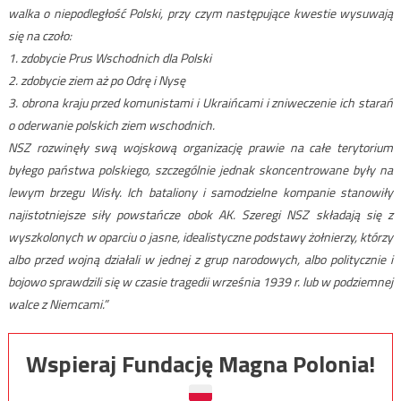
walka o niepodległość Polski, przy czym następujące kwestie wysuwają
się na czoło:
1. zdobycie Prus Wschodnich dla Polski
2. zdobycie ziem aż po Odrę i Nysę
3. obrona kraju przed komunistami i Ukraińcami i zniweczenie ich starań
o oderwanie polskich ziem wschodnich.
NSZ rozwinęły swą wojskową organizację prawie na całe terytorium
byłego państwa polskiego, szczególnie jednak skoncentrowane były na
lewym brzegu Wisły. Ich bataliony i samodzielne kompanie stanowiły
najistotniejsze siły powstańcze obok AK. Szeregi NSZ składają się z
wyszkolonych w oparciu o jasne, idealistyczne podstawy żołnierzy, którzy
albo przed wojną działali w jednej z grup narodowych, albo politycznie i
bojowo sprawdzili się w czasie tragedii września 1939 r. lub w podziemnej
walce z Niemcami.”
Wspieraj Fundację Magna Polonia!