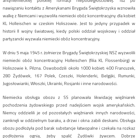
antyniemieckiej polskiej formacji niepodległościowej. Tuż po
nawiązaniu kontaktu z Amerykanami Brygada Świętokrzyska wznowiła
walkę z Niemcami i wyzwoliła niemiecki obóz koncentracyjny dla kobiet
KL Holleischen w czeskim Holiszowie. Jest to jedyny przypadek w
historii II wojny światowej, kiedy polski oddział wojskowy i oddział
partyzancki wyzwala niemiecki obóz koncentracyjny.
W dniu 5 maja 1945 r. żołnierze Brygady Świętokrzyskiej NSZ wyzwolili
niemiecki obóz koncentracyjny Holleischen (filia KL Flossenbürg) w
Holiszowie k. Pilzna. Oswobodzili około 1000 kobiet: 400 Francuzek,
280 Żydówek, 167 Polek, Czeszki, Holenderki, Belgijki, Rumunki,
Jugosłowianki, Włoszki, Ukrainki, Rosjanki i inne narodowości.
Niemiecka obsługa obozu z SS planowała likwidację więźniarek
pochodzenia żydowskiego przed nadejściem wojsk amerykańskich.
Niemcy oddzielili je od pozostałych więźniarek innych narodowości,
zamknęli w oddzielnym baraku, a drzwi i okna zabili deskami. Obsługa
obozu podłożyła pod barak substancje łatwopalne i czekała na rozkaz
podłożenia ognia, żeby spalić Żydówki żywcem. Dobrze