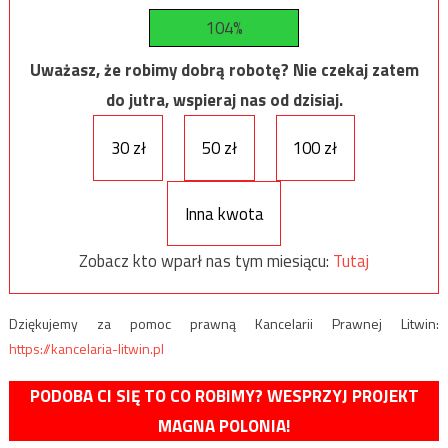
104%
Uważasz, że robimy dobrą robotę? Nie czekaj zatem
do jutra, wspieraj nas od dzisiaj.
30 zł
50 zł
100 zł
Inna kwota
Zobacz kto wparł nas tym miesiącu:
Tutaj
Dziękujemy za pomoc prawną Kancelarii Prawnej Litwin:
https://kancelaria-litwin.pl
PODOBA CI SIĘ TO CO ROBIMY? WESPRZYJ PROJEKT
MAGNA POLONIA!