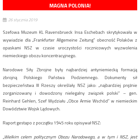
MAGNA POLONIA!
26 stycznia 2019
Szefowa Muzeum KL Ravensbrueck Insa Eschebach skrytykowała w
wywiadzie dla „Frankfurter Allgemeine Zeitungˮ obecność Polaków z
opaskami NSZ w czasie uroczystości rocznicowych wyzwolenia
niemieckiego obozu koncentracyjnego.
Narodowe Siły Zbrojne były najbardziej antyniemiecką formacją
zbrojną Polskiego Państwa Podziemnego. Dokumenty sił
bezpieczeństwa III Rzeszy określały NSZ jako: „najbardziej prężnie
zorganizowany i dowodzony nielegalny związek polski” – gen.
Reinhard Gehlen, Szef Wydziału „Obce Armie Wschód” w niemieckim
Dowództwie Wojsk Lądowych.
Raport gestapo z początku 1945 roku opisywał NSZ:
„Wielkim celem politycznym Obozu Narodowego, a w tym i NSZ, jest