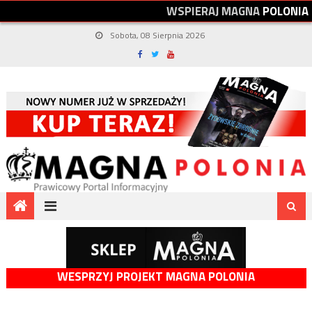
W
S
P
I
E
R
A
J
M
A
G
N
A
P
O
L
O
N
I
A
Sobota, 08 Sierpnia 2026
WESPRZYJ PROJEKT MAGNA POLONIA