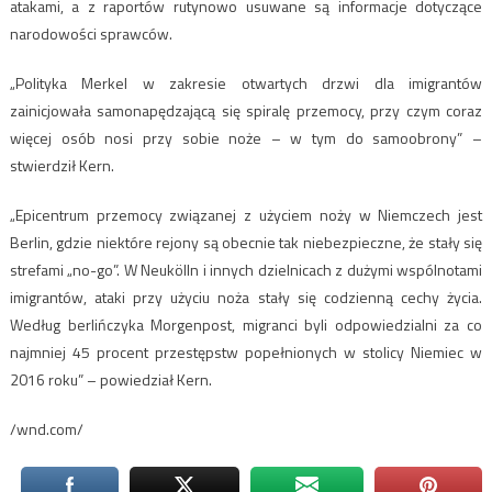
atakami, a z raportów rutynowo usuwane są informacje dotyczące
narodowości sprawców.
„Polityka Merkel w zakresie otwartych drzwi dla imigrantów
zainicjowała samonapędzającą się spiralę przemocy, przy czym coraz
więcej osób nosi przy sobie noże – w tym do samoobrony” –
stwierdził Kern.
„Epicentrum przemocy związanej z użyciem noży w Niemczech jest
Berlin, gdzie niektóre rejony są obecnie tak niebezpieczne, że stały się
strefami „no-go”. W Neukölln i innych dzielnicach z dużymi wspólnotami
imigrantów, ataki przy użyciu noża stały się codzienną cechy życia.
Według berlińczyka Morgenpost, migranci byli odpowiedzialni za co
najmniej 45 procent przestępstw popełnionych w stolicy Niemiec w
2016 roku” – powiedział Kern.
/wnd.com/