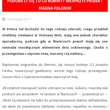
PODOBA CI SIĘ TO CO ROBIMY? WESPRZYJ PROJEKT
MAGNA POLONIA!
19 listopada 2017
W Polsce też dochodzi do tego rodzaju zdarzeń, czego przykład
mieliśmy niedawno w Stalowej Woli, mają one jednak charakter
sporadyczny, podczas gdy w Niemczech powoli stają się one
niemalże nieodłącznym elementem dnia codziennego. Chodzi o
przestępstwa z użyciem noża, maczety czy siekiery…
Napływowi imigrantów do Niemiec, jak donosi biuletyn G2 Josepha
Faraha, towarzyszył gwałtowny wzrost tego rodzaju przestępstw.
Soeren Kern z Gatestone Institute stworzył ich listę.
„W ostatnich miesiącach ludzie uzbrojeni w noże, siekiery i maczety siali
postrach we wszystkich 16 landach w Niemczech” – powiedział on. –
„Noże są używane nie tylko do przeprowadzania ataków dżihadystów,
ale także do popełniania zabójstw, rozbojów, napadów na domowy i