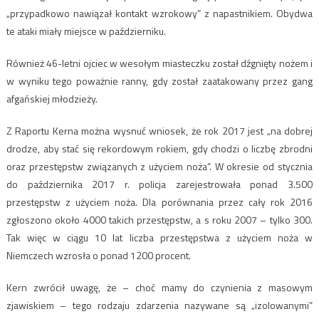
„przypadkowo nawiązał kontakt wzrokowy” z napastnikiem. Obydwa
te ataki miały miejsce w październiku.
Również 46-letni ojciec w wesołym miasteczku został dźgnięty nożem i
w wyniku tego poważnie ranny, gdy został zaatakowany przez gang
afgańskiej młodzieży.
Z Raportu Kerna można wysnuć wniosek, że rok 2017 jest „na dobrej
drodze, aby stać się rekordowym rokiem, gdy chodzi o liczbę zbrodni
oraz przestępstw związanych z użyciem noża”. W okresie od stycznia
do października 2017 r. policja zarejestrowała ponad 3.500
przestępstw z użyciem noża. Dla porównania przez cały rok 2016
zgłoszono około 4000 takich przestępstw, a s roku 2007 – tylko 300.
Tak więc w ciągu 10 lat liczba przestępstwa z użyciem noża w
Niemczech wzrosła o ponad 1200 procent.
Kern zwrócił uwagę, że – choć mamy do czynienia z masowym
zjawiskiem – tego rodzaju zdarzenia nazywane są „izolowanymi”