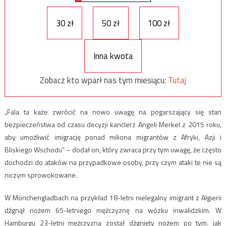
30 zł
50 zł
100 zł
Inna kwota
Zobacz kto wparł nas tym miesiącu:
Tutaj
„Fala ta każe zwrócić na nowo uwagę na pogarszający się stan
bezpieczeństwa od czasu decyzji kanclerz Angeli Merkel z 2015 roku,
aby umożliwić imigrację ponad miliona migrantów z Afryki, Azji i
Bliskiego Wschodu” – dodał on, który zwraca przy tym uwagę, że często
dochodzi do ataków na przypadkowe osoby, przy czym ataki te nie są
niczym sprowokowane.
W Mönchengladbach na przykład 18-letni nielegalny imigrant z Algierii
dźgnął nożem 65-letniego mężczyznę na wózku inwalidzkim. W
Hamburgu 23-letni mężczyzna został dźgnięty nożem po tym, jak