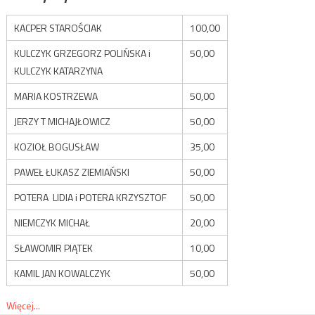
KACPER STAROŚCIAK
100,00
KULCZYK GRZEGORZ POLIŃSKA i
50,00
KULCZYK KATARZYNA
MARIA KOSTRZEWA
50,00
JERZY T MICHAJŁOWICZ
50,00
KOZIOŁ BOGUSŁAW
35,00
PAWEŁ ŁUKASZ ZIEMIAŃSKI
50,00
POTERA LIDIA i POTERA KRZYSZTOF
50,00
NIEMCZYK MICHAŁ
20,00
SŁAWOMIR PIĄTEK
10,00
KAMIL JAN KOWALCZYK
50,00
Więcej...