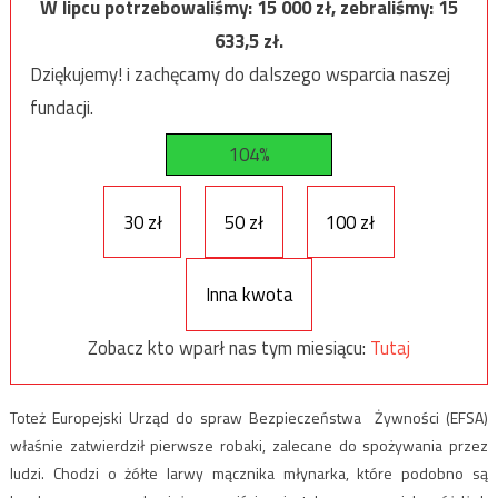
W lipcu potrzebowaliśmy:
15 000
zł, zebraliśmy:
15
633,5
zł.
Dziękujemy! i zachęcamy do dalszego wsparcia naszej
fundacji.
104%
30 zł
50 zł
100 zł
Inna kwota
Zobacz kto wparł nas tym miesiącu:
Tutaj
Toteż Europejski Urząd do spraw Bezpieczeństwa Żywności (EFSA)
właśnie zatwierdził pierwsze robaki, zalecane do spożywania przez
ludzi. Chodzi o żółte larwy mącznika młynarka, które podobno są