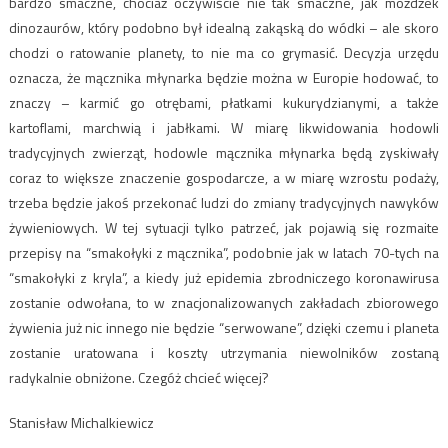
bardzo smaczne, chociaż oczywiście nie tak smaczne, jak móżdżek
dinozaurów, który podobno był idealną zakąską do wódki – ale skoro
chodzi o ratowanie planety, to nie ma co grymasić. Decyzja urzędu
oznacza, że mącznika młynarka będzie można w Europie hodować, to
znaczy – karmić go otrębami, płatkami kukurydzianymi, a także
kartoflami, marchwią i jabłkami. W miarę likwidowania hodowli
tradycyjnych zwierząt, hodowle mącznika młynarka będą zyskiwały
coraz to większe znaczenie gospodarcze, a w miarę wzrostu podaży,
trzeba będzie jakoś przekonać ludzi do zmiany tradycyjnych nawyków
żywieniowych. W tej sytuacji tylko patrzeć, jak pojawią się rozmaite
przepisy na “smakołyki z mącznika”, podobnie jak w latach 70-tych na
“smakołyki z kryla”, a kiedy już epidemia zbrodniczego koronawirusa
zostanie odwołana, to w znacjonalizowanych zakładach zbiorowego
żywienia już nic innego nie będzie “serwowane”, dzięki czemu i planeta
zostanie uratowana i koszty utrzymania niewolników zostaną
radykalnie obniżone. Czegóż chcieć więcej?
Stanisław Michalkiewicz