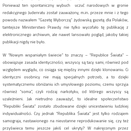
Ponieważ ten spontaniczny wybuch uczuć narodowych w gronie
redakcyjnego Judenratu został zauważony, m.in. przeze mnie i z tego
powodu nazwałem “Gazetę Wyborczą” żydowską gazetą dla Polaków,
tamtejsze Ministerstwo Prawdy nie tylko wycofało tę publikację z
elektronicznego archiwum, ale nawet lansowało pogląd, jakoby takiej
publikacji nigdy nie było.
W “Nowym wspaniałym świecie” to znaczy – “Republice Świata” –
obowiązuje zasada identyczności; wszyscy są tacy sami, również pod
względem wyglądu, co osiąga się między innymi dzięki klonowaniu. Ci
identyczni osobnicy nie mają specjalnych potrzeb, a to dzięki
systematycznemu obniżaniu ich umysłowego poziomu, czemu sprzyja
również “soma”, czyli rodzaj narkotyku, od którego wszyscy są
uzależnieni. Jak nietrudno zauważyć, to idealne społeczeństwo
“Republiki Świata” zostało zbudowane dzięki unicestwieniu ludzkiej
indywidualności. Czy jednak “Republika Świata” jest tylko rodzajem
samograja, nastawionego na nieustanne reprodukowanie się, czy też
przyświeca temu jeszcze jakiś cel ukryty? W nakręconym przez