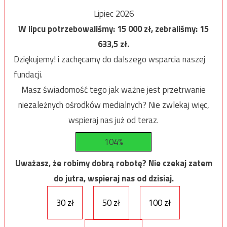
Lipiec 2026
W lipcu potrzebowaliśmy:
15 000
zł, zebraliśmy:
15
633,5
zł.
Dziękujemy! i zachęcamy do dalszego wsparcia naszej
fundacji.
Masz świadomość tego jak ważne jest przetrwanie
niezależnych ośrodków medialnych? Nie zwlekaj więc,
wspieraj nas już od teraz.
104%
Uważasz, że robimy dobrą robotę? Nie czekaj zatem
do jutra, wspieraj nas od dzisiaj.
30 zł
50 zł
100 zł