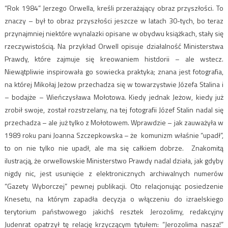
“Rok 1984” Jerzego Orwella, kreśli przerażający obraz przyszłości. To
znaczy – był to obraz przyszłości jeszcze w latach 30-tych, bo teraz
przynajmniej niektóre wynalazki opisane w obydwu książkach, stały się
rzeczywistością. Na przykład Orwell opisuje działalność Ministerstwa
Prawdy, które zajmuje się kreowaniem histdorii – ale wstecz.
Niewątpliwie inspirowała go sowiecka praktyka; znana jest fotografia,
na której Mikołaj Jeżow przechadza się w towarzystwie Józefa Stalina i
– bodajże – Wieńczysława Mołotowa. Kiedy jednak Jeżow, kiedy już
zrobił swoje, został rozstrzelany, na tej fotografii Józef Stalin nadal się
przechadza – ale już tylko z Mołotowem. Wprawdzie – jak zauważyła w
1989 roku pani Joanna Szczepkowska – że komunizm właśnie “upadł”,
to on nie tylko nie upadł, ale ma się całkiem dobrze. Znakomitą
ilustracją, że orwellowskie Ministerstwo Prawdy nadal działa, jak gdyby
nigdy nic, jest usunięcie z elektronicznych archiwalnych numerów
“Gazety Wyborczej” pewnej publikacji. Oto relacjonując posiedzenie
Knesetu, na którym zapadła decyzja o włączeniu do izraelskiego
terytorium państwowego jakichś resztek Jerozolimy, redakcyjny
Judenrat opatrzył tę relację krzyczącym tytułem: “Jerozolima nasza!”