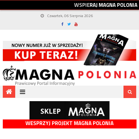
W
S
P
I
E
R
A
J
M
A
G
N
A
P
O
L
O
N
I
A
Czwartek, 06 Sierpnia 2026
WESPRZYJ PROJEKT MAGNA POLONIA