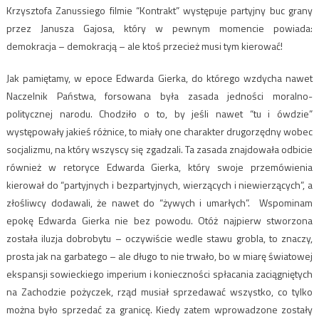
Krzysztofa Zanussiego filmie “Kontrakt” występuje partyjny buc grany
przez Janusza Gajosa, który w pewnym momencie powiada:
demokracja – demokracją – ale ktoś przecież musi tym kierować!
Jak pamiętamy, w epoce Edwarda Gierka, do którego wzdycha nawet
Naczelnik Państwa, forsowana była zasada jedności moralno-
politycznej narodu. Chodziło o to, by jeśli nawet “tu i ówdzie”
występowały jakieś różnice, to miały one charakter drugorzędny wobec
socjalizmu, na który wszyscy się zgadzali. Ta zasada znajdowała odbicie
również w retoryce Edwarda Gierka, który swoje przemówienia
kierował do “partyjnych i bezpartyjnych, wierzących i niewierzących”, a
złośliwcy dodawali, że nawet do “żywych i umarłych”. Wspominam
epokę Edwarda Gierka nie bez powodu. Otóż najpierw stworzona
została iluzja dobrobytu – oczywiście wedle stawu grobla, to znaczy,
prosta jak na garbatego – ale długo to nie trwało, bo w miarę światowej
ekspansji sowieckiego imperium i konieczności spłacania zaciągniętych
na Zachodzie pożyczek, rząd musiał sprzedawać wszystko, co tylko
można było sprzedać za granicę. Kiedy zatem wprowadzone zostały