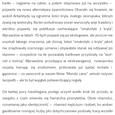
kartki – najpierw na cukier, a potem stopniowo już na wszystko –
pojawiła się nowa alternatywa żywnościowa. Okazało się bowiem, że
wokół Antarktydy są ogromne ilości kryla, małego skorupiaka, którym
żywią się wieloryby. Na ten południowy ocean wyruszyły więc trawlery i
wkrótce pojawiły się publikacje zachwalające “smakołyki z kryla”,
Wprawdzie w latach 70-tych pojawili się już ekologowie, ale jeszcze nie
uzyskali takiego znaczenia, jak dzisiaj, toteż “smakołyki z kryla” jakoś
nie znajdowały szerszego uznania i obywatele starali się odżywiać po
staremu – oczywiście na ile pozwalały kartkowe przydziały na “woł-
ciel z kością”. Wprawdzie przodująca w ekstrawagancji nowojorska
socjeta, kierując się snobizmem, próbowała już zjadać mrówki i
gąsienice – co uwiecznił w swoim filmie “Mondo cane” włoski reżyser
Jacopetti – ale to był wyjątek potwierdzający regułę.
Od tamtej pory nieubłagany postęp uczynił wielki krok do przodu, w
związku z czym zmieniła się hierarchia priorytetów. Obok równości,
rozumianej jako identyczność – również mężczyzn i kobiet, bo wobec
gwałtownie rosnącej liczby płci dotychczasowe podziały tracą wszelki