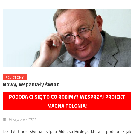
FELIETONY
Nowy, wspaniały świat
PODOBA CI SIĘ TO CO ROBIMY? WESPRZYJ PROJEKT
MAGNA POLONIA!
15 stycznia 2021
Taki tytuł nosi słynna książka Aldousa Huxleya, która – podobnie, jak