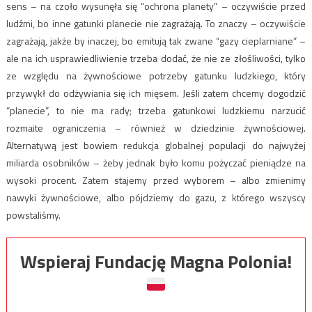
sens – na czoło wysunęła się “ochrona planety” – oczywiście przed
ludźmi, bo inne gatunki planecie nie zagrażają. To znaczy – oczywiście
zagrażają, jakże by inaczej, bo emitują tak zwane “gazy cieplarniane” –
ale na ich usprawiedliwienie trzeba dodać, że nie ze złośliwości, tylko
ze względu na żywnościowe potrzeby gatunku ludzkiego, który
przywykł do odżywiania się ich mięsem. Jeśli zatem chcemy dogodzić
“planecie”, to nie ma rady; trzeba gatunkowi ludzkiemu narzucić
rozmaite ograniczenia – również w dziedzinie żywnościowej.
Alternatywą jest bowiem redukcja globalnej populacji do najwyżej
miliarda osobników – żeby jednak było komu pożyczać pieniądze na
wysoki procent. Zatem stajemy przed wyborem – albo zmienimy
nawyki żywnościowe, albo pójdziemy do gazu, z którego wszyscy
powstaliśmy.
Wspieraj Fundację Magna Polonia!