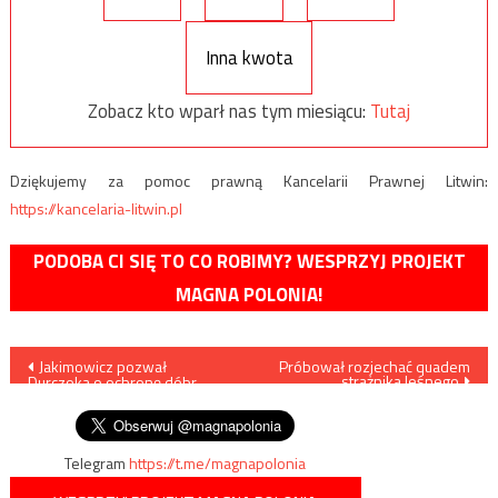
Inna kwota
Zobacz kto wparł nas tym miesiącu:
Tutaj
Dziękujemy za pomoc prawną Kancelarii Prawnej Litwin:
https://kancelaria-litwin.pl
PODOBA CI SIĘ TO CO ROBIMY? WESPRZYJ PROJEKT
MAGNA POLONIA!
Nawigacja
Jakimowicz pozwał
Próbował rozjechać quadem
strażnika leśnego
Durczoka o ochronę dóbr
wpisu
osobistych
Telegram
https://t.me/magnapolonia