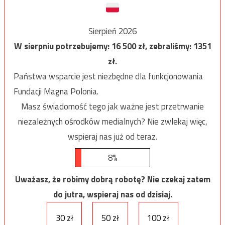
Sierpień 2026
W sierpniu potrzebujemy:
16 500
zł, zebraliśmy:
1351
zł.
Państwa wsparcie jest niezbędne dla funkcjonowania
Fundacji Magna Polonia.
Masz świadomość tego jak ważne jest przetrwanie
niezależnych ośrodków medialnych? Nie zwlekaj więc,
wspieraj nas już od teraz.
8%
Uważasz, że robimy dobrą robotę? Nie czekaj zatem
do jutra, wspieraj nas od dzisiaj.
30 zł
50 zł
100 zł