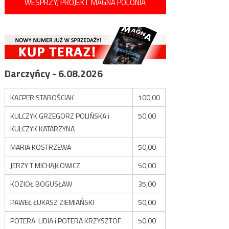
WESPRZYJ PROJEKT MAGNA POLONIA
Darczyńcy - 6.08.2026
KACPER STAROŚCIAK
100,00
KULCZYK GRZEGORZ POLIŃSKA i
50,00
KULCZYK KATARZYNA
MARIA KOSTRZEWA
50,00
JERZY T MICHAJŁOWICZ
50,00
KOZIOŁ BOGUSŁAW
35,00
PAWEŁ ŁUKASZ ZIEMIAŃSKI
50,00
POTERA LIDIA i POTERA KRZYSZTOF
50,00