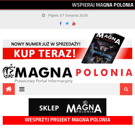
W
S
P
I
E
R
A
J
M
A
G
N
A
P
O
L
O
N
I
A
Piątek, 07 Sierpnia 2026
WESPRZYJ PROJEKT MAGNA POLONIA