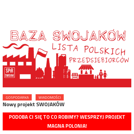
GOSPODARKA
WIADOMOŚCI
Nowy projekt SWOJAKÓW
PODOBA CI SIĘ TO CO ROBIMY? WESPRZYJ PROJEKT
MAGNA POLONIA!