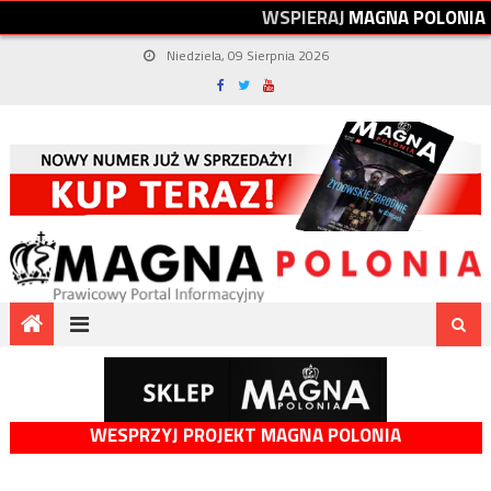
W
S
P
I
E
R
A
J
M
A
G
N
A
P
O
L
O
N
I
A
Niedziela, 09 Sierpnia 2026
WESPRZYJ PROJEKT MAGNA POLONIA