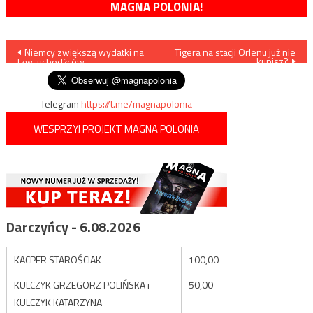
MAGNA POLONIA!
Nawigacja
Niemcy zwiększą wydatki na
Tigera na stacji Orlenu już nie
kupisz?
tzw. uchodźców
wpisu
Telegram
https://t.me/magnapolonia
WESPRZYJ PROJEKT MAGNA POLONIA
Darczyńcy - 6.08.2026
KACPER STAROŚCIAK
100,00
KULCZYK GRZEGORZ POLIŃSKA i
50,00
KULCZYK KATARZYNA