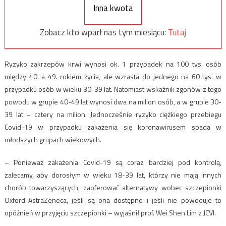
Inna kwota
Zobacz kto wparł nas tym miesiącu:
Tutaj
Ryzyko zakrzepów krwi wynosi ok. 1 przypadek na 100 tys. osób
między 40. a 49. rokiem życia, ale wzrasta do jednego na 60 tys. w
przypadku osób w wieku 30-39 lat. Natomiast wskaźnik zgonów z tego
powodu w grupie 40-49 lat wynosi dwa na milion osób, a w grupie 30-
39 lat – cztery na milion. Jednocześnie ryzyko ciężkiego przebiegu
Covid-19 w przypadku zakażenia się koronawirusem spada w
młodszych grupach wiekowych.
– Ponieważ zakażenia Covid-19 są coraz bardziej pod kontrolą,
zalecamy, aby dorosłym w wieku 18-39 lat, którzy nie mają innych
chorób towarzyszących, zaoferować alternatywy wobec szczepionki
Oxford-AstraZeneca, jeśli są ona dostępne i jeśli nie powoduje to
opóźnień w przyjęciu szczepionki – wyjaśnił prof. Wei Shen Lim z JCVI.