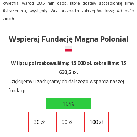
kwietnia, wśród 28,5 mln osób, które dostały szczepionkę firmy
AstraZeneca, wystąpiły 242 przypadki zakrzepów krwi; 49 osób
zmarło.
Wspieraj Fundację Magna Polonia!
W lipcu potrzebowaliśmy:
15 000
zł, zebraliśmy:
15
633,5
zł.
Dziękujemy! i zachęcamy do dalszego wsparcia naszej
fundacji.
104%
30 zł
50 zł
100 zł