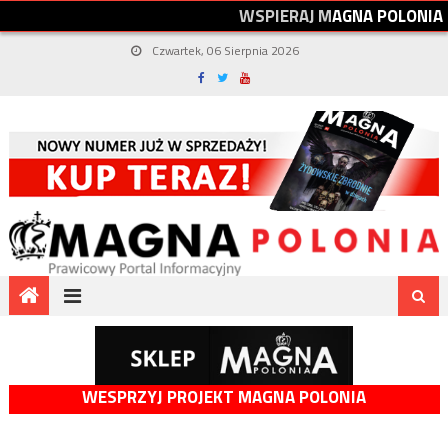
W
S
P
I
E
R
A
J
M
A
G
N
A
P
O
L
O
N
I
A
Czwartek, 06 Sierpnia 2026
WESPRZYJ PROJEKT MAGNA POLONIA