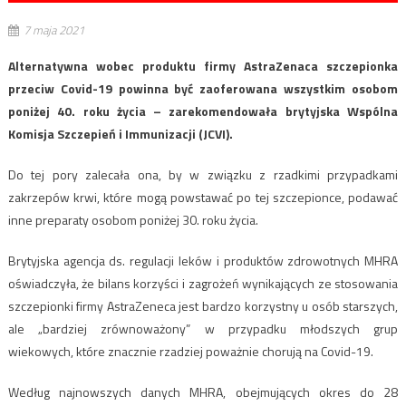
7 maja 2021
Alternatywna wobec produktu firmy AstraZenaca szczepionka
przeciw Covid-19 powinna być zaoferowana wszystkim osobom
poniżej 40. roku życia – zarekomendowała brytyjska Wspólna
Komisja Szczepień i Immunizacji (JCVI).
Do tej pory zalecała ona, by w związku z rzadkimi przypadkami
zakrzepów krwi, które mogą powstawać po tej szczepionce, podawać
inne preparaty osobom poniżej 30. roku życia.
Brytyjska agencja ds. regulacji leków i produktów zdrowotnych MHRA
oświadczyła, że bilans korzyści i zagrożeń wynikających ze stosowania
szczepionki firmy AstraZeneca jest bardzo korzystny u osób starszych,
ale „bardziej zrównoważony” w przypadku młodszych grup
wiekowych, które znacznie rzadziej poważnie chorują na Covid-19.
Według najnowszych danych MHRA, obejmujących okres do 28