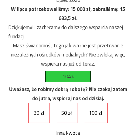
W lipcu potrzebowaliśmy:
15 000
zł, zebraliśmy:
15
633,5
zł.
Dziękujemy! i zachęcamy do dalszego wsparcia naszej
fundacji.
Masz świadomość tego jak ważne jest przetrwanie
niezależnych ośrodków medialnych? Nie zwlekaj więc,
wspieraj nas już od teraz.
104%
Uważasz, że robimy dobrą robotę? Nie czekaj zatem
do jutra, wspieraj nas od dzisiaj.
30 zł
50 zł
100 zł
Inna kwota