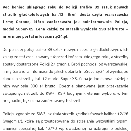
Pod koniec ubiegłego roku do Policji trafiło 89 sztuk nowych
strzelb gładkolufowych kal.12. Broń dostarczyła warszawska
firmę Garand, która zaoferowała jak poinformowała Policja,
model Super-XS. Cena każdej ze strzelb wyniosła 990 zł brutto –
informuje portal infosecurity24.pl.
Do polskiej policji trafiło 89 sztuk nowych strzelb gładkolufowych. Ich
zakup został zrealizowany tuż przed końcem ubiegłego roku, a strzelby
zostały dostarczone Policji 27 grudnia. Broń pochodzi od warszawskiej
firmy Garand. Z informacji do jakich dotarło InfoSecurity24.pl wynika, że
chodzi o strzelby kal. 12 model Super-XS. Cena jednostkowa każdej z
nich wyniosła 990 zł brutto. Obecnie planowane jest przekazanie
zakupionych strzelb do KWP i KSP. Jedynym kryterium wyboru, w tym
przypadku, była cena zaoferowanych strzelb.
Policja, zgodnie ze SIWZ, szukała strzelb gładkolufowych kaliber 12/76
(wagomiar), które są przystosowane do strzelania wszystkimi typami
amunicji specjalnej kal. 12/70, wprowadzonej na uzbrojenie polskiej