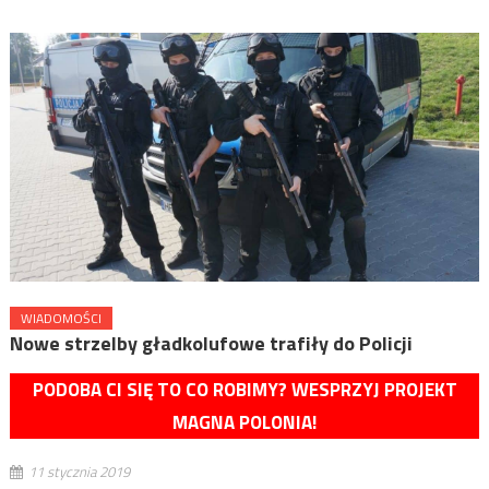
WIADOMOŚCI
Nowe strzelby gładkolufowe trafiły do Policji
PODOBA CI SIĘ TO CO ROBIMY? WESPRZYJ PROJEKT
MAGNA POLONIA!
11 stycznia 2019