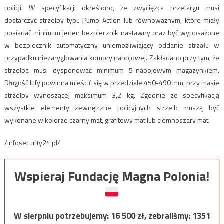
policji. W specyfikacji określono, że zwycięzca przetargu musi
dostarczyć strzelby typu Pump Action lub równoważnym, które miały
posiadać minimum jeden bezpiecznik nastawny oraz być wyposażone
w bezpiecznik automatyczny uniemożliwiający oddanie strzału w
przypadku niezaryglowania komory nabojowej. Zakładano przy tym, że
strzelba musi dysponować minimum 5-nabojowym magazynkiem.
Długość lufy powinna mieścić się w przedziale 450-490 mm, przy masie
strzelby wynoszącej maksimum 3,2 kg. Zgodnie ze specyfikacją
wszystkie elementy zewnętrzne policyjnych strzelb muszą być
wykonane w kolorze czarny mat, grafitowy mat lub ciemnoszary mat.
/infosecurity24.pl/
Wspieraj Fundację Magna Polonia!
W sierpniu potrzebujemy:
16 500
zł, zebraliśmy:
1351