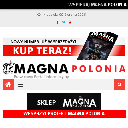
W
S
P
I
E
R
A
J
M
A
G
N
A
P
O
L
O
N
I
A
Niedziela, 09 Sierpnia 2026
WESPRZYJ PROJEKT MAGNA POLONIA