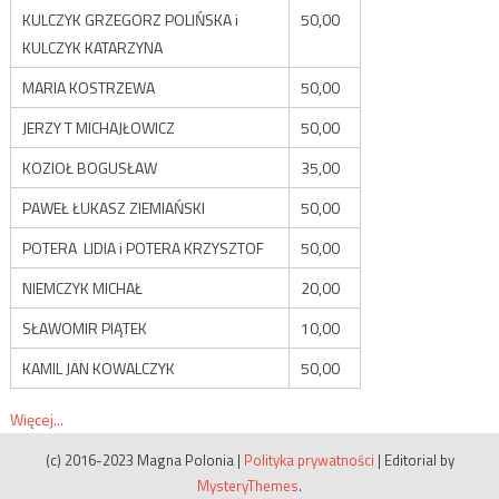
KULCZYK GRZEGORZ POLIŃSKA i
50,00
KULCZYK KATARZYNA
MARIA KOSTRZEWA
50,00
JERZY T MICHAJŁOWICZ
50,00
KOZIOŁ BOGUSŁAW
35,00
PAWEŁ ŁUKASZ ZIEMIAŃSKI
50,00
POTERA LIDIA i POTERA KRZYSZTOF
50,00
NIEMCZYK MICHAŁ
20,00
SŁAWOMIR PIĄTEK
10,00
KAMIL JAN KOWALCZYK
50,00
Więcej...
(c) 2016-2023 Magna Polonia
|
Polityka prywatności
|
Editorial by
MysteryThemes
.