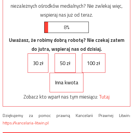
niezależnych ośrodków medialnych? Nie zwlekaj więc,
wspieraj nas już od teraz.
8%
Uważasz, że robimy dobrą robotę? Nie czekaj zatem
do jutra, wspieraj nas od dzisiaj.
30 zł
50 zł
100 zł
Inna kwota
Zobacz kto wparł nas tym miesiącu:
Tutaj
Dziękujemy za pomoc prawną Kancelarii Prawnej Litwin:
https://kancelaria-litwin.pl