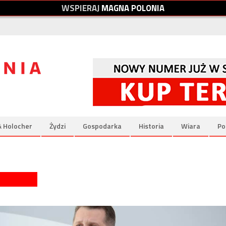
W
S
P
I
E
R
A
J
M
A
G
N
A
P
O
L
O
N
I
A
& Holocher
Żydzi
Gospodarka
Historia
Wiara
Po