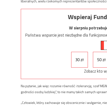
liberalnych, wielu rzekomych reprezentantów społeczności 
Wspieraj Fund
W sierpniu potrzebu
Państwa wsparcie jest niezbędne dla funkcjonow
30 zł
50 zł
Zobacz kto w
Na pytanie, jak więc rozumie równość i tolerancję, szef M
godności osoby ludzkiej”, to nie mamy takich samych upraw
„Człowiek, który zachowuje się obscenicznie i wulgarnie, n