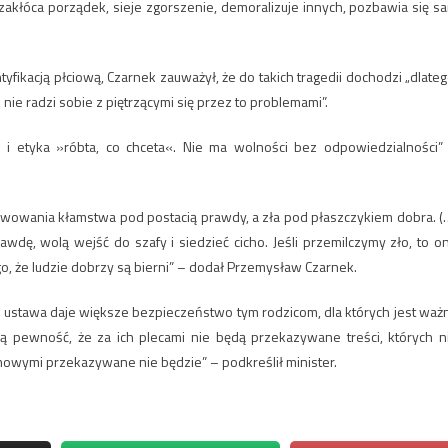
 zakłóca porządek, sieje zgorszenie, demoralizuje innych, pozbawia się s
tyfikacją płciową, Czarnek zauważył, że do takich tragedii dochodzi „dlateg
nie radzi sobie z piętrzącymi się przez to problemami”.
m i etyka »róbta, co chceta«. Nie ma wolności bez odpowiedzialności”
rwowania kłamstwa pod postacią prawdy, a zła pod płaszczykiem dobra. (
wdę, wolą wejść do szafy i siedzieć cicho. Jeśli przemilczymy zło, to o
ego, że ludzie dobrzy są bierni” – dodał Przemysław Czarnek.
a ustawa daje większe bezpieczeństwo tym rodzicom, dla których jest waż
ą pewność, że za ich plecami nie będą przekazywane treści, których n
mowymi przekazywane nie będzie” – podkreślił minister.