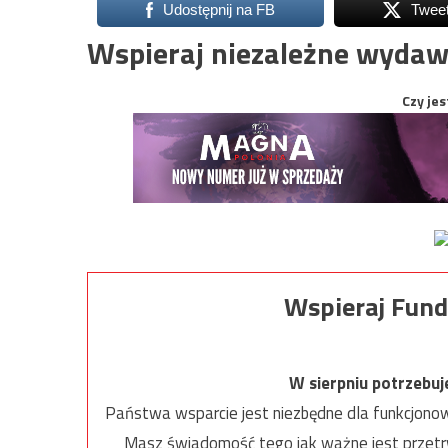
Udostępnij na FB
Twee
Wspieraj niezależne wydaw
Czy jes
Wspieraj Fund
W sierpniu potrzebu
Państwa wsparcie jest niezbędne dla funkcjonow
Masz świadomość tego jak ważne jest przetrw