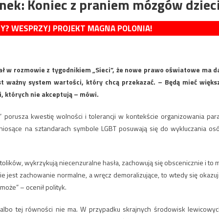
ek: Koniec z praniem mózgów dziec
MY? WESPRZYJ PROJEKT MAGNA POLONIA!
iał w rozmowie z tygodnikiem „Sieci”, że nowe prawo oświatowe ma d
t ważny system wartości, który chcą przekazać. – Będą mieć więks
, których nie akceptują – mówi.
i” porusza kwestię wolności i tolerancji w kontekście organizowania par
i niosące na sztandarach symbole LGBT posuwają się do wykluczania os
tolików, wykrzykują niecenzuralne hasła, zachowują się obscenicznie i to 
e jest zachowanie normalne, a wręcz demoralizujące, to wtedy się okazuj
może” – ocenił polityk.
albo tej równości nie ma. W przypadku skrajnych środowisk lewicowyc