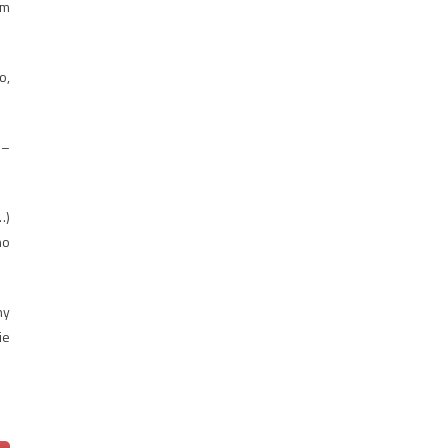
am
o,
 –
…)
no
ny
ie