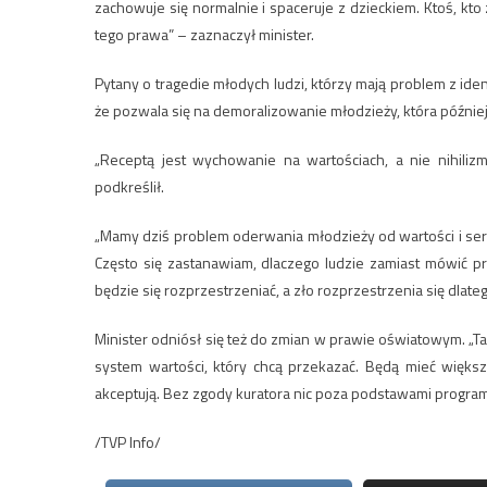
zachowuje się normalnie i spaceruje z dzieckiem. Ktoś, kto
tego prawa” – zaznaczył minister.
Pytany o tragedie młodych ludzi, którzy mają problem z iden
że pozwala się na demoralizowanie młodzieży, która później 
„Receptą jest wychowanie na wartościach, a nie nihiliz
podkreślił.
„Mamy dziś problem oderwania młodzieży od wartości i se
Często się zastanawiam, dlaczego ludzie zamiast mówić pra
będzie się rozprzestrzeniać, a zło rozprzestrzenia się dlat
Minister odniósł się też do zmian w prawie oświatowym. „T
system wartości, który chcą przekazać. Będą mieć większ
akceptują. Bez zgody kuratora nic poza podstawami progra
/TVP Info/