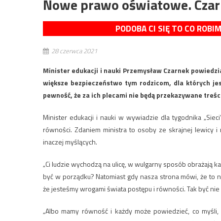
Nowe prawo oświatowe. Czarn
PODOBA CI SIĘ TO CO ROBI
28 czerwca 2021
Minister edukacji i nauki Przemysław Czarnek powiedz
większe bezpieczeństwo tym rodzicom, dla których jes
pewność, że za ich plecami nie będą przekazywane treści
Minister edukacji i nauki w wywiadzie dla tygodnika „Siec
równości. Zdaniem ministra to osoby ze skrajnej lewicy 
inaczej myślących.
„Ci ludzie wychodzą na ulicę, w wulgarny sposób obrażają ka
być w porządku? Natomiast gdy nasza strona mówi, że to ni
że jesteśmy wrogami świata postępu i równości. Tak być nie 
„Albo mamy równość i każdy może powiedzieć, co myśli, 