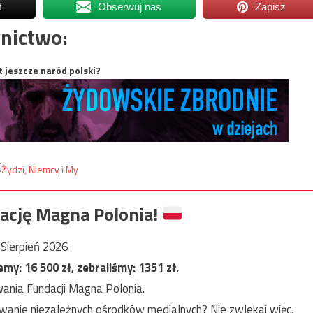
t
Obserwuj nas
Zapisz
nictwo:
t jeszcze naród polski?
ację Magna Polonia!
Sierpień 2026
jemy:
16 500
zł, zebraliśmy:
1351
zł.
ania Fundacji Magna Polonia.
anie niezależnych ośrodków medialnych? Nie zwlekaj więc,