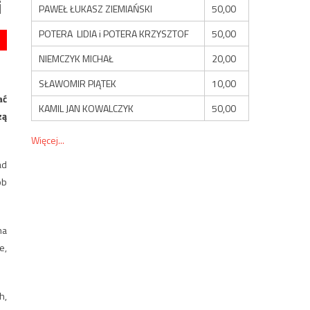
i
PAWEŁ ŁUKASZ ZIEMIAŃSKI
50,00
POTERA LIDIA i POTERA KRZYSZTOF
50,00
NIEMCZYK MICHAŁ
20,00
SŁAWOMIR PIĄTEK
10,00
ać
KAMIL JAN KOWALCZYK
50,00
zą
Więcej...
ad
ób
ma
e,
h,