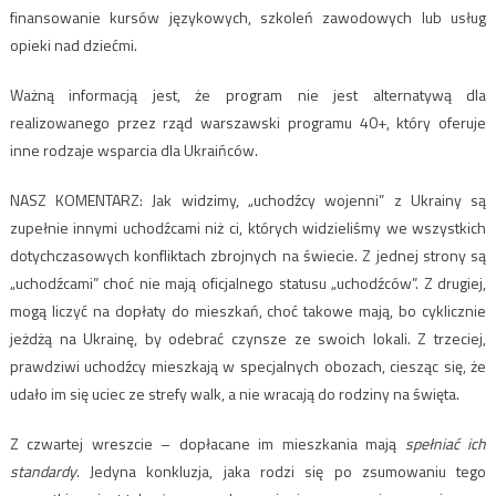
finansowanie kursów językowych, szkoleń zawodowych lub usług
opieki nad dziećmi.
Ważną informacją jest, że program nie jest alternatywą dla
realizowanego przez rząd warszawski programu 40+, który oferuje
inne rodzaje wsparcia dla Ukraińców.
NASZ KOMENTARZ: Jak widzimy, „uchodźcy wojenni” z Ukrainy są
zupełnie innymi uchodźcami niż ci, których widzieliśmy we wszystkich
dotychczasowych konfliktach zbrojnych na świecie. Z jednej strony są
„uchodźcami” choć nie mają oficjalnego statusu „uchodźców”. Z drugiej,
mogą liczyć na dopłaty do mieszkań, choć takowe mają, bo cyklicznie
jeżdżą na Ukrainę, by odebrać czynsze ze swoich lokali. Z trzeciej,
prawdziwi uchodźcy mieszkają w specjalnych obozach, ciesząc się, że
udało im się uciec ze strefy walk, a nie wracają do rodziny na święta.
Z czwartej wreszcie – dopłacane im mieszkania mają
spełniać ich
standardy
. Jedyna konkluzja, jaka rodzi się po zsumowaniu tego