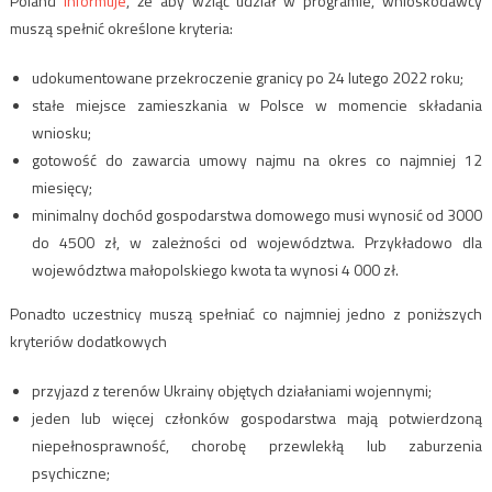
Poland
informuje
, że aby wziąć udział w programie, wnioskodawcy
muszą spełnić określone kryteria:
udokumentowane przekroczenie granicy po 24 lutego 2022 roku;
stałe miejsce zamieszkania w Polsce w momencie składania
wniosku;
gotowość do zawarcia umowy najmu na okres co najmniej 12
miesięcy;
minimalny dochód gospodarstwa domowego musi wynosić od 3000
do 4500 zł, w zależności od województwa. Przykładowo dla
województwa małopolskiego kwota ta wynosi 4 000 zł.
Ponadto uczestnicy muszą spełniać co najmniej jedno z poniższych
kryteriów dodatkowych
przyjazd z terenów Ukrainy objętych działaniami wojennymi;
jeden lub więcej członków gospodarstwa mają potwierdzoną
niepełnosprawność, chorobę przewlekłą lub zaburzenia
psychiczne;