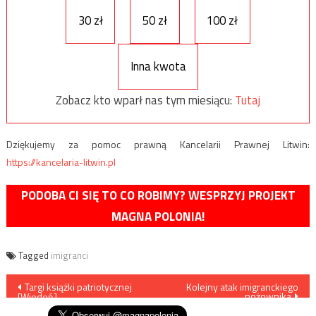
30 zł
50 zł
100 zł
Inna kwota
Zobacz kto wparł nas tym miesiącu:
Tutaj
Dziękujemy za pomoc prawną Kancelarii Prawnej Litwin:
https://kancelaria-litwin.pl
PODOBA CI SIĘ TO CO ROBIMY? WESPRZYJ PROJEKT
MAGNA POLONIA!
Tagged
imigranci
Nawigacja
Targi książki patriotycznej
Kolejny atak imigranckiego
nożownika
[Wiedeń]
wpisu