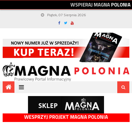
W
S
P
I
E
R
A
J
M
A
G
N
A
P
O
L
O
N
I
A
Piątek, 07 Sierpnia 2026
WESPRZYJ PROJEKT MAGNA POLONIA