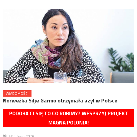
WIADOMOŚCI
Norweżka Silje Garmo otrzymała azyl w Polsce
PODOBA CI SIĘ TO CO ROBIMY? WESPRZYJ PROJEKT
MAGNA POLONIA!
16 lutego 2018