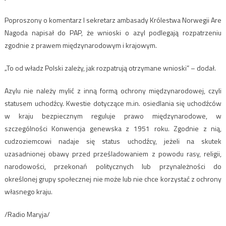
Poproszony o komentarz I sekretarz ambasady Królestwa Norwegii Are
Nagoda napisał do PAP, że wnioski o azyl podlegają rozpatrzeniu
zgodnie z prawem międzynarodowym i krajowym.
„To od władz Polski zależy, jak rozpatrują otrzymane wnioski” – dodał.
Azylu nie należy mylić z inną formą ochrony międzynarodowej, czyli
statusem uchodźcy. Kwestie dotyczące m.in. osiedlania się uchodźców
w kraju bezpiecznym reguluje prawo międzynarodowe, w
szczególności Konwencja genewska z 1951 roku. Zgodnie z nią,
cudzoziemcowi nadaje się status uchodźcy, jeżeli na skutek
uzasadnionej obawy przed prześladowaniem z powodu rasy, religii,
narodowości, przekonań politycznych lub przynależności do
określonej grupy społecznej nie może lub nie chce korzystać z ochrony
własnego kraju.
/Radio Maryja/