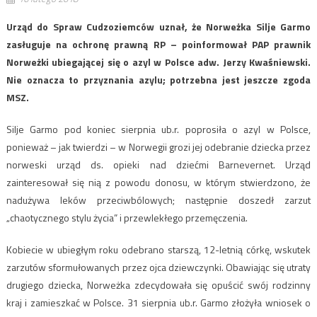
Urząd do Spraw Cudzoziemców uznał, że Norweżka Silje Garmo
zasługuje na ochronę prawną RP – poinformował PAP prawnik
Norweżki ubiegającej się o azyl w Polsce adw. Jerzy Kwaśniewski.
Nie oznacza to przyznania azylu; potrzebna jest jeszcze zgoda
MSZ.
Silje Garmo pod koniec sierpnia ub.r. poprosiła o azyl w Polsce,
ponieważ – jak twierdzi – w Norwegii grozi jej odebranie dziecka przez
norweski urząd ds. opieki nad dziećmi Barnevernet. Urząd
zainteresował się nią z powodu donosu, w którym stwierdzono, że
nadużywa leków przeciwbólowych; następnie doszedł zarzut
„chaotycznego stylu życia” i przewlekłego przemęczenia.
Kobiecie w ubiegłym roku odebrano starszą, 12-letnią córkę, wskutek
zarzutów sformułowanych przez ojca dziewczynki. Obawiając się utraty
drugiego dziecka, Norweżka zdecydowała się opuścić swój rodzinny
kraj i zamieszkać w Polsce. 31 sierpnia ub.r. Garmo złożyła wniosek o