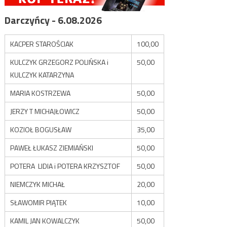
Darczyńcy - 6.08.2026
KACPER STAROŚCIAK
100,00
KULCZYK GRZEGORZ POLIŃSKA i
50,00
KULCZYK KATARZYNA
MARIA KOSTRZEWA
50,00
JERZY T MICHAJŁOWICZ
50,00
KOZIOŁ BOGUSŁAW
35,00
PAWEŁ ŁUKASZ ZIEMIAŃSKI
50,00
POTERA LIDIA i POTERA KRZYSZTOF
50,00
NIEMCZYK MICHAŁ
20,00
SŁAWOMIR PIĄTEK
10,00
KAMIL JAN KOWALCZYK
50,00