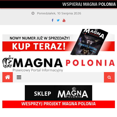
W
S
P
I
E
R
A
J
M
A
G
N
A
P
O
L
O
N
I
A
Poniedziałek, 10 Sierpnia 2026
WESPRZYJ PROJEKT MAGNA POLONIA