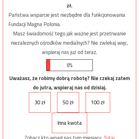
zł.
Państwa wsparcie jest niezbędne dla funkcjonowania
Fundacji Magna Polonia.
Masz świadomość tego jak ważne jest przetrwanie
niezależnych ośrodków medialnych? Nie zwlekaj więc,
wspieraj nas już od teraz.
8%
Uważasz, że robimy dobrą robotę? Nie czekaj zatem
do jutra, wspieraj nas od dzisiaj.
30 zł
50 zł
100 zł
Inna kwota
Zobacz kto wparł nas tym miesiącu:
Tutaj