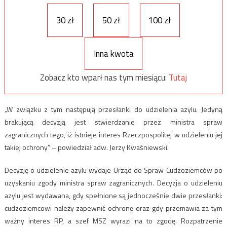
30 zł
50 zł
100 zł
Inna kwota
Zobacz kto wparł nas tym miesiącu:
Tutaj
„W związku z tym następują przesłanki do udzielenia azylu. Jedyną
brakującą decyzją jest stwierdzanie przez ministra spraw
zagranicznych tego, iż istnieje interes Rzeczpospolitej w udzieleniu jej
takiej ochrony” – powiedział adw. Jerzy Kwaśniewski.
Decyzję o udzielenie azylu wydaje Urząd do Spraw Cudzoziemców po
uzyskaniu zgody ministra spraw zagranicznych. Decyzja o udzieleniu
azylu jest wydawana, gdy spełnione są jednocześnie dwie przesłanki:
cudzoziemcowi należy zapewnić ochronę oraz gdy przemawia za tym
ważny interes RP, a szef MSZ wyrazi na to zgodę. Rozpatrzenie