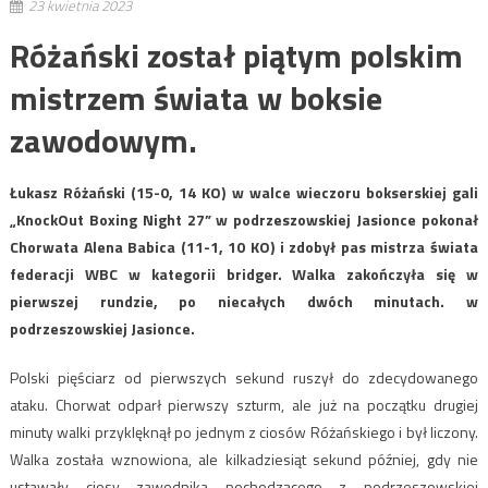
23 kwietnia 2023
Różański został piątym polskim
mistrzem świata w boksie
zawodowym.
Łukasz Różański (15-0, 14 KO) w walce wieczoru bokserskiej gali
„KnockOut Boxing Night 27” w podrzeszowskiej Jasionce pokonał
Chorwata Alena Babica (11-1, 10 KO) i zdobył pas mistrza świata
federacji WBC w kategorii bridger. Walka zakończyła się w
pierwszej rundzie, po niecałych dwóch minutach. w
podrzeszowskiej Jasionce.
Polski pięściarz od pierwszych sekund ruszył do zdecydowanego
ataku. Chorwat odparł pierwszy szturm, ale już na początku drugiej
minuty walki przyklęknął po jednym z ciosów Różańskiego i był liczony.
Walka została wznowiona, ale kilkadziesiąt sekund później, gdy nie
ustawały ciosy zawodnika pochodzącego z podrzeszowskiej