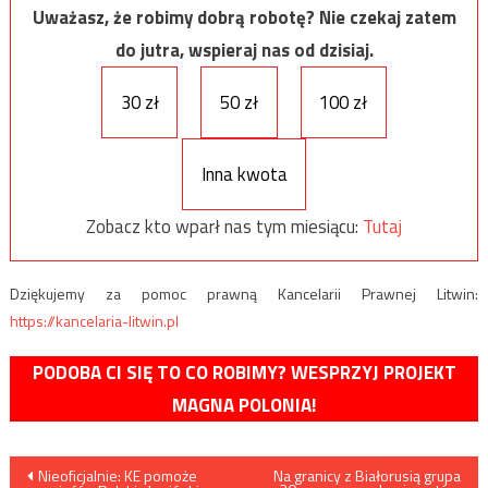
Uważasz, że robimy dobrą robotę? Nie czekaj zatem
do jutra, wspieraj nas od dzisiaj.
30 zł
50 zł
100 zł
Inna kwota
Zobacz kto wparł nas tym miesiącu:
Tutaj
Dziękujemy za pomoc prawną Kancelarii Prawnej Litwin:
https://kancelaria-litwin.pl
PODOBA CI SIĘ TO CO ROBIMY? WESPRZYJ PROJEKT
MAGNA POLONIA!
Nawigacja
Nieoficjalnie: KE pomoże
Na granicy z Białorusią grupa