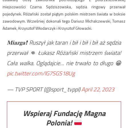
miejscowości Czarna Sędziszowska, sędzia ringowy przerwał
pojedynek. Różański został piątym polskim mistrzem świata w boksie
zawodowym. Wcześniej dokonali tego Dariusz Michalczewski, Tomasz
Adamek, Krzysztof Włodarczyk i Krzysztof Głowacki.
𝐌𝐢𝐚𝐳𝐠𝐚❗ Ruszył jak taran i bił i bił i bił aż sędzia
przerwał 👊 Łukasz Różański mistrzem świata!
Cała walka. Oglądajcie… nie trwało to długo 😁
pic.twitter.com/lG7SGS18Ug
— TVP SPORT (@sport_tvppl)
April 22, 2023
Wspieraj Fundację Magna
Polonia!