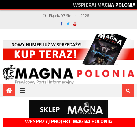
W
S
P
I
E
R
A
J
M
A
G
N
A
P
O
L
O
N
I
A
Piątek, 07 Sierpnia 2026
WESPRZYJ PROJEKT MAGNA POLONIA