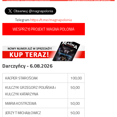
20 agresywnych migrantów
wywieźć z Polski ukraińskie
rzucała w polskie patrole
wpisu
zboże
kamieniami
Telegram
https://t.me/magnapolonia
WESPRZYJ PROJEKT MAGNA POLONIA
Darczyńcy - 6.08.2026
KACPER STAROŚCIAK
100,00
KULCZYK GRZEGORZ POLIŃSKA i
50,00
KULCZYK KATARZYNA
MARIA KOSTRZEWA
50,00
JERZY T MICHAJŁOWICZ
50,00