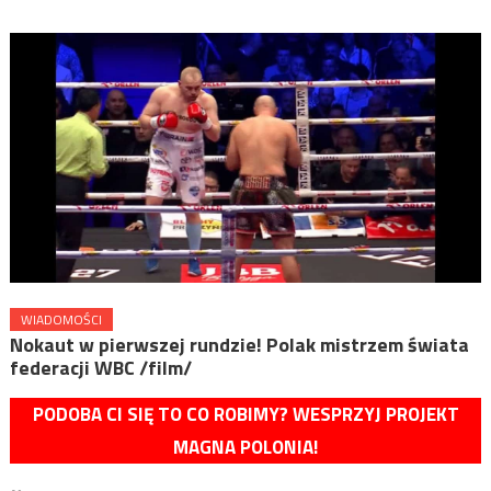
WIADOMOŚCI
Nokaut w pierwszej rundzie! Polak mistrzem świata
federacji WBC /film/
PODOBA CI SIĘ TO CO ROBIMY? WESPRZYJ PROJEKT
MAGNA POLONIA!