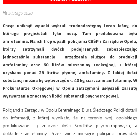
5 lutego 2020
Chcąc uniknąć wpadki wybrali trudnodostępny teren leśny, do
którego przyjeżdżali tyko nocą. Tam produkowana była
amfetamina. Na ich trop wpadli policjanci CBŚP z Zarządu w Opolu,
którzy zatrzymali dwóch podejrzanych, zabezpieczając
jednocześnie substancje i urządzenia służące do produkcji
amfetaminy oraz 60 litrów mieszaniny reakcyjnej, z której
uzyskano ponad 29 litrów płynnej amfetaminy. Z takiej ilości
substancji można by wytworzyć ok. 40 kg siarczanu amfetaminy. W
Prokuraturze Okręgowej w Opolu zatrzymani usłyszeli zarzuty
wytwarzania znacznych ilości substancji psychotropowej.
Policjanci z Zarządu w Opolu Centralnego Biura Śledczego Policji dotarli
do informacji, z której wynikało, że na terenie woj. opolskiego
produkowane są znaczne ilości środków psychotropowych, a
dokładnie amfetaminy. Przez wiele miesięcy policjanci prowadzili