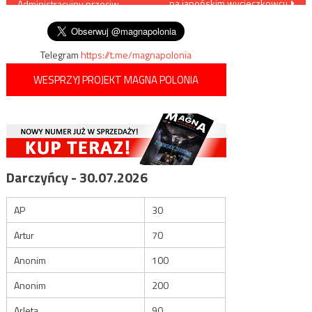
na japońskim wycieczkowcu
Administracyjny przeciw
wpisu
obniżeniu esbeckich emerytur
Telegram
https://t.me/magnapolonia
WESPRZYJ PROJEKT MAGNA POLONIA
Darczyńcy - 30.07.2026
AP
30
Artur
70
Anonim
100
Anonim
200
Arleta
90