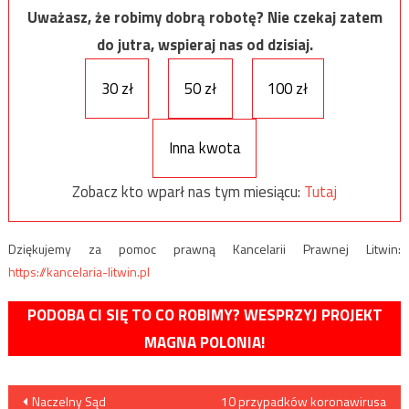
Uważasz, że robimy dobrą robotę? Nie czekaj zatem
do jutra, wspieraj nas od dzisiaj.
30 zł
50 zł
100 zł
Inna kwota
Zobacz kto wparł nas tym miesiącu:
Tutaj
Dziękujemy za pomoc prawną Kancelarii Prawnej Litwin:
https://kancelaria-litwin.pl
PODOBA CI SIĘ TO CO ROBIMY? WESPRZYJ PROJEKT
MAGNA POLONIA!
Nawigacja
Naczelny Sąd
10 przypadków koronawirusa