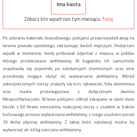
Inna kwota
Zobacz kto wparł nas tym miesiącu:
Tutaj
Po zebraniu materiału dowodowego, policjanci przeprowadzili akcję na
terenie powiatu opolskiego, zatrzymując dwóch mężczyzn. Podejrzani
wpadli w momencie, kiedy próbowali odjechać z miejsca, w pobliżu
którego produkowano amfetaminę. W bagażniku ich samochodu
znajdowały się pojemniki po substancjach chemicznych oraz inne
przedmioty mogące służyć do wytwarzania amfetaminy. Wśród
zabezpieczonych rzeczy znalazły się m.in. rękawiczki, folia aluminiowa
oraz maska przeciwgazowa z dołączonymi dwoma
filtropochłaniaczami. W lesie policjanci odkryli zakopane w ziemi dwie
beczki z 60 litrami mieszaniny reakcyjnej cieczy z osadem w trakcie
końcowego procesu wytwarzania amfetaminy, z czego uzyskano ponad
29 litrów płynnej amfetaminy. Z takiej ilości substancji można by
wytworzyć ok. 40 kg siarczanu amfetaminy.