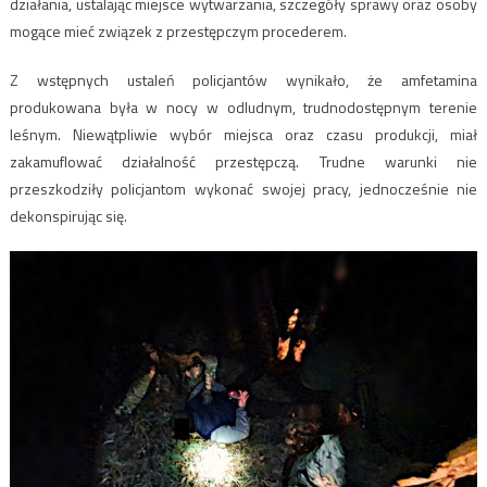
działania, ustalając miejsce wytwarzania, szczegóły sprawy oraz osoby
mogące mieć związek z przestępczym procederem.
Z wstępnych ustaleń policjantów wynikało, że amfetamina
produkowana była w nocy w odludnym, trudnodostępnym terenie
leśnym. Niewątpliwie wybór miejsca oraz czasu produkcji, miał
zakamuflować działalność przestępczą. Trudne warunki nie
przeszkodziły policjantom wykonać swojej pracy, jednocześnie nie
dekonspirując się.