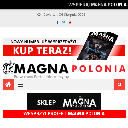
W
S
P
I
E
R
A
J
M
A
G
N
A
P
O
L
O
N
I
A
Czwartek, 06 Sierpnia 2026
WESPRZYJ PROJEKT MAGNA POLONIA