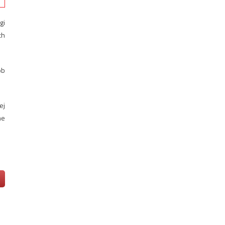
gi
ch
ób
ej
ne