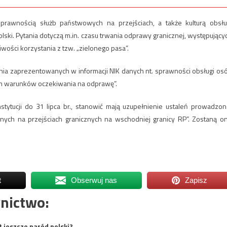
prawnością służb państwowych na przejściach, a także kulturą obsłu
lski. Pytania dotyczą m.in. czasu trwania odprawy granicznej, występujący
iwości korzystania z tzw. „zielonego pasa”.
ienia zaprezentowanych w informacji NIK danych nt. sprawności obsługi os
ch warunków oczekiwania na odprawę”.
nstytucji do 31 lipca br., stanowić mają uzupełnienie ustaleń prowadzon
óżnych na przejściach granicznych na wschodniej granicy RP”. Zostaną o
t
Obserwuj nas
Zapisz
nictwo:
t jeszcze naród polski?