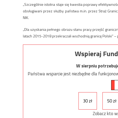
„Szczególnie istotna staje się kwestia poprawy efektywnoś
obsługiwani przez służby państwa m.in. przez Straż Gran
NIK.
„Dla uzyskania pełnego obrazu stanu pracy przejść granicz
latach 2015-2018 przekraczali wschodnią granicę Polski” – p
Wspieraj Fund
W sierpniu potrzebu
Państwa wsparcie jest niezbędne dla funkcjonow
30 zł
50 zł
Zobacz kto w