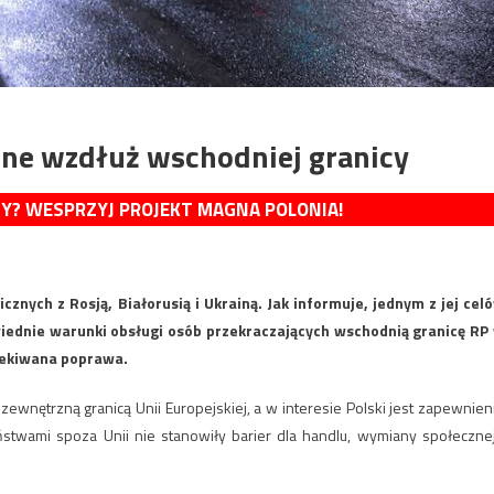
zne wzdłuż wschodniej granicy
MY? WESPRZYJ PROJEKT MAGNA POLONIA!
cznych z Rosją, Białorusią i Ukrainą. Jak informuje, jednym z jej cel
ednie warunki obsługi osób przekraczających wschodnią granicę RP
czekiwana poprawa.
zewnętrzną granicą Unii Europejskiej, a w interesie Polski jest zapewnien
stwami spoza Unii nie stanowiły barier dla handlu, wymiany społecznej