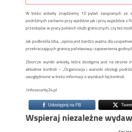
W treści ankiety znajdziemy 10 pytań związanych ze s
podróżnych zarówno przy wjeździe jak i przy wyjeździe z Po
przestojów w pracy polskich służb granicznych, czy też możl
Jak podkreśla Izba, „opinia jest bardzo ważna dla uzupełn
przekraczających granicę państwową i zapewnienia godny
Zbiorcze wyniki ankiety, która dostępna jest na stronie i
aktualnie kontroli – „Organizacja i warunki obsługi podr
uwzględnione w treści informacji o wynikach tej kontroli.
/infosecurity24.pl
Udostępnij na FB
Twee
Wspieraj niezależne wydaw
Czy jes