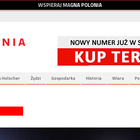
W
S
P
I
E
R
A
J
M
A
G
N
A
P
O
L
O
N
I
A
& Holocher
Żydzi
Gospodarka
Historia
Wiara
Po