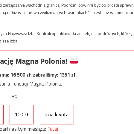
ci zarządzania wschodnią granicą. Podróżni powinni być po prostu sprawn
iczną i służby celne w cywilizowanych warunkach” – czytamy w komunikac
nych Najwyższa Izba Kontroli opublikowała ankietę dla podróżnych, którzy
isze Izba.
ację Magna Polonia!
jemy:
16 500
zł, zebraliśmy:
1351
zł.
ania Fundacji Magna Polonia.
8%
100 zł
Inna kwota
parł nas tym miesiącu:
Tutaj