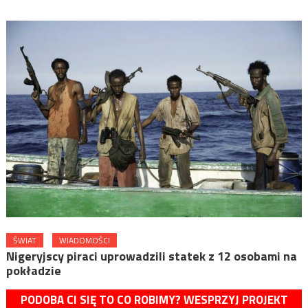
ŚWIAT
WIADOMOŚCI
Nigeryjscy piraci uprowadzili statek z 12 osobami na
pokładzie
PODOBA CI SIĘ TO CO ROBIMY? WESPRZYJ PROJEKT