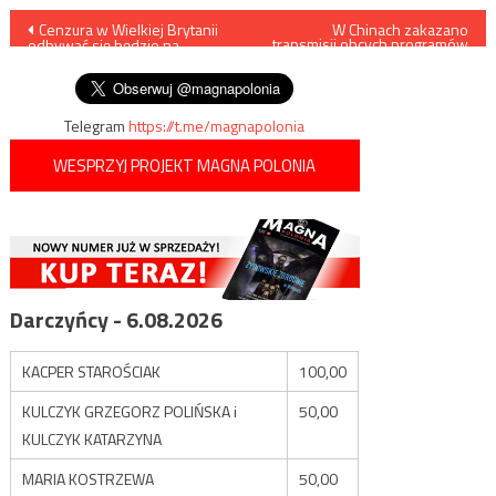
Nawigacja
Cenzura w Wielkiej Brytanii
W Chinach zakazano
transmisji obcych programów
odbywać się będzie na
informacyjnych
wpisu
niespotykaną dotąd skalę
Telegram
https://t.me/magnapolonia
WESPRZYJ PROJEKT MAGNA POLONIA
Darczyńcy - 6.08.2026
KACPER STAROŚCIAK
100,00
KULCZYK GRZEGORZ POLIŃSKA i
50,00
KULCZYK KATARZYNA
MARIA KOSTRZEWA
50,00