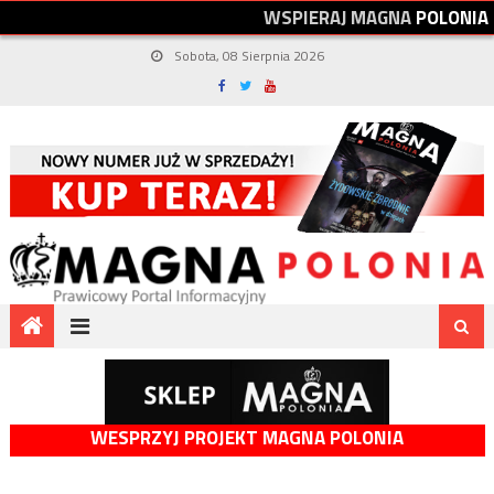
W
S
P
I
E
R
A
J
M
A
G
N
A
P
O
L
O
N
I
A
Sobota, 08 Sierpnia 2026
WESPRZYJ PROJEKT MAGNA POLONIA