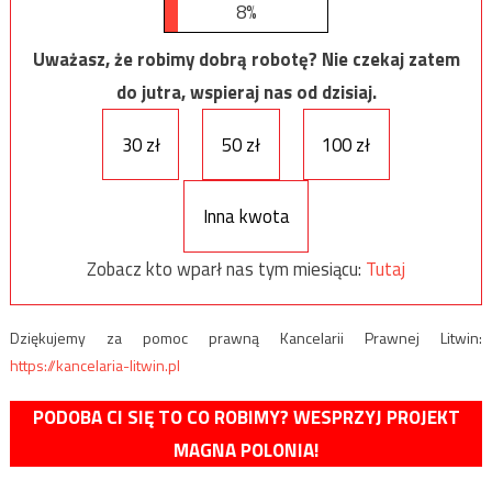
8%
Uważasz, że robimy dobrą robotę? Nie czekaj zatem
do jutra, wspieraj nas od dzisiaj.
30 zł
50 zł
100 zł
Inna kwota
Zobacz kto wparł nas tym miesiącu:
Tutaj
Dziękujemy za pomoc prawną Kancelarii Prawnej Litwin:
https://kancelaria-litwin.pl
PODOBA CI SIĘ TO CO ROBIMY? WESPRZYJ PROJEKT
MAGNA POLONIA!