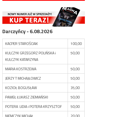
Darczyńcy - 6.08.2026
KACPER STAROŚCIAK
100,00
KULCZYK GRZEGORZ POLIŃSKA i
50,00
KULCZYK KATARZYNA
MARIA KOSTRZEWA
50,00
JERZY T MICHAJŁOWICZ
50,00
KOZIOŁ BOGUSŁAW
35,00
PAWEŁ ŁUKASZ ZIEMIAŃSKI
50,00
POTERA LIDIA i POTERA KRZYSZTOF
50,00
NIEMCZYK MICHAŁ
20,00