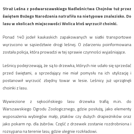
Straż Leśna z podwarszawskiego Nadleśnictwa Chojnów tuż przez
świętem Bożego Narodzenia natrafiła na nietypowe znalezisko. Do
lasu w okolicach miejscowości Wolica ktoś wyrzucił choinki.
Ponad 140 jodeł kaukaskich zapakowanych w siatki transportowe
wyrzucono w sąsiedztwie drogi leśnej. O zdarzeniu poinformowana
została policja, która prowadzi w tej sprawie czynności wyjaśniające.
Leśnicy podejrzewają, że są to drzewka, których nie udało się sprzedać
przed świętami, a sprzedający nie miał pomysłu na ich utylizację i
postanowił wyrzucić zbędny towar w lesie. Leśnicy już uprzątnęli
choinki z lasu.
Wywiezione z sękocińskiego lasu drzewka trafią m.in. do
Warszawskiego Ogrodu Zoologicznego, gdzie posłużą, jako elementy
wyposażenia wybiegów małp, ptaków czy dużych drapieżników oraz
jako pokarm np. dla żubrów. Część z drzewek zostanie rozdrobniona i
rozsypana na terenie lasu, gdzie ulegnie rozkładowi.