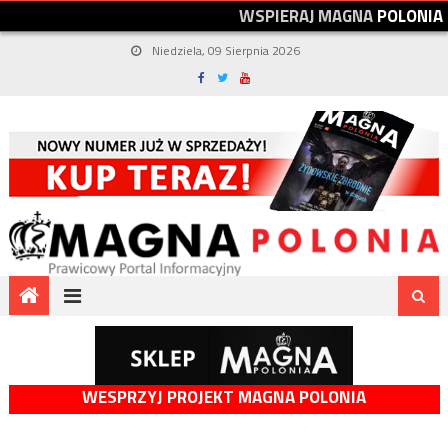
W
S
P
I
E
R
A
J
M
A
G
N
A
P
O
L
O
N
I
A
Niedziela, 09 Sierpnia 2026
WESPRZYJ PROJEKT MAGNA POLONIA