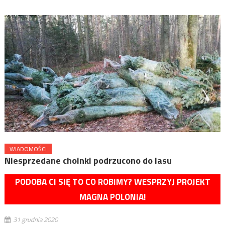
WIADOMOŚCI
Niesprzedane choinki podrzucono do lasu
PODOBA CI SIĘ TO CO ROBIMY? WESPRZYJ PROJEKT
MAGNA POLONIA!
31 grudnia 2020