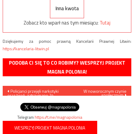
Inna kwota
Zobacz kto wparł nas tym miesiącu:
Tutaj
Dziękujemy za pomoc prawną Kancelarii Prawnej Litwin:
https://kancelaria-litwin.pl
PODOBA CI SIĘ TO CO ROBIMY? WESPRZYJ PROJEKT
MAGNA POLONIA!
Nawigacja
Policjanci przejęli narkotyki
W noworocznym czynie
społecznym
oraz broń, zatrzymano 24
wpisu
osoby
Telegram
https://t.me/magnapolonia
WESPRZYJ PROJEKT MAGNA POLONIA