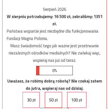
Sierpień 2026
W sierpniu potrzebujemy:
16 500
zł, zebraliśmy:
1351
zł.
Państwa wsparcie jest niezbędne dla funkcjonowania
Fundacji Magna Polonia.
Masz świadomość tego jak ważne jest przetrwanie
niezależnych ośrodków medialnych? Nie zwlekaj więc,
wspieraj nas już od teraz.
8%
Uważasz, że robimy dobrą robotę? Nie czekaj zatem
do jutra, wspieraj nas od dzisiaj.
30 zł
50 zł
100 zł