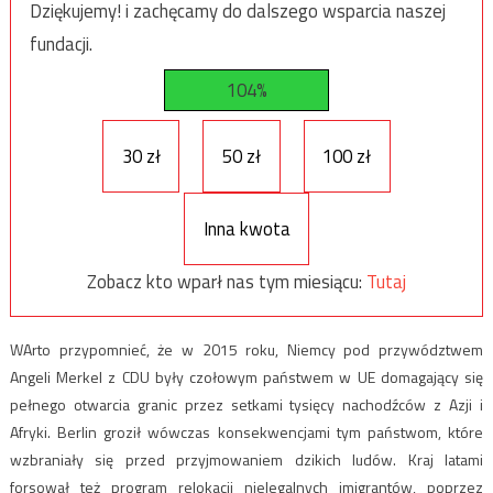
Dziękujemy! i zachęcamy do dalszego wsparcia naszej
fundacji.
104%
30 zł
50 zł
100 zł
Inna kwota
Zobacz kto wparł nas tym miesiącu:
Tutaj
WArto przypomnieć, że w 2015 roku, Niemcy pod przywództwem
Angeli Merkel z CDU były czołowym państwem w UE domagający się
pełnego otwarcia granic przez setkami tysięcy nachodźców z Azji i
Afryki. Berlin groził wówczas konsekwencjami tym państwom, które
wzbraniały się przed przyjmowaniem dzikich ludów. Kraj latami
forsował też program relokacji nielegalnych imigrantów, poprzez