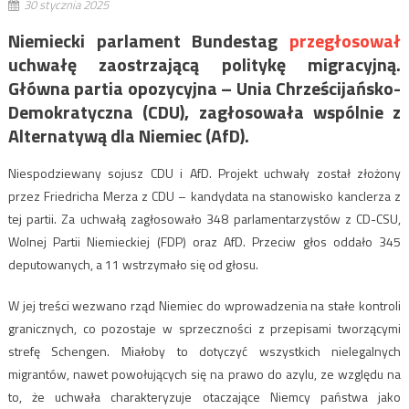
30 stycznia 2025
Niemiecki parlament Bundestag
przegłosował
uchwałę zaostrzającą politykę migracyjną.
Główna partia opozycyjna –
Unia Chrześcijańsko-
Demokratyczna (
CDU), zagłosowała wspólnie z
Alternatywą dla Niemiec (AfD).
Niespodziewany sojusz CDU i AfD. Projekt uchwały został złożony
przez Friedricha Merza z CDU – kandydata na stanowisko kanclerza z
tej partii. Za uchwałą zagłosowało 348 parlamentarzystów z CD-CSU,
Wolnej Partii Niemieckiej (FDP) oraz AfD. Przeciw głos oddało 345
deputowanych, a 11 wstrzymało się od głosu.
W jej treści wezwano rząd Niemiec do wprowadzenia na stałe kontroli
granicznych, co pozostaje w sprzeczności z przepisami tworzącymi
strefę Schengen
. Miałoby to dotyczyć wszystkich nielegalnych
migrantów, nawet powołujących się na prawo do azylu, ze względu na
to, że uchwała charakteryzuje otaczające Niemcy państwa jako