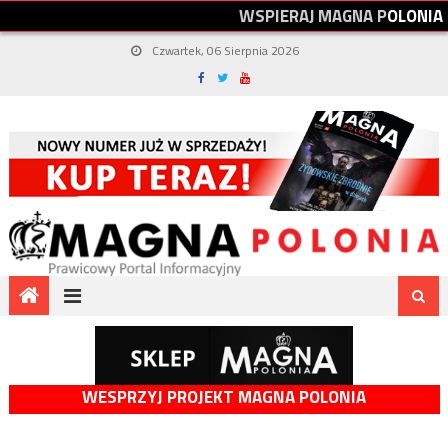
W
S
P
I
E
R
A
J
M
A
G
N
A
P
O
L
O
N
I
A
Czwartek, 06 Sierpnia 2026
WESPRZYJ PROJEKT MAGNA POLONIA