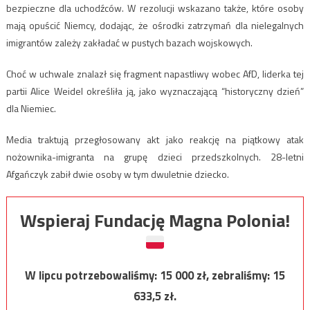
bezpieczne dla uchodźców.
W rezolucji wskazano także, które osoby
mają opuścić Niemcy, dodając,
że ośrodki zatrzymań dla nielegalnych
imigrantów zależy zakładać w pustych bazach wojskowych.
Choć w uchwale znalazł się fragment napastliwy wobec AfD, liderka tej
partii Alice Weidel określiła ją, jako wyznaczającą “historyczny dzień”
dla Niemiec.
Media traktują przegłosowany akt jako reakcję na piątkowy atak
nożownika-imigranta na grupę dzieci przedszkolnych. 28-letni
Afgańczyk zabił dwie osoby w tym dwuletnie dziecko.
Wspieraj Fundację Magna Polonia!
W lipcu potrzebowaliśmy:
15 000
zł, zebraliśmy:
15
633,5
zł.