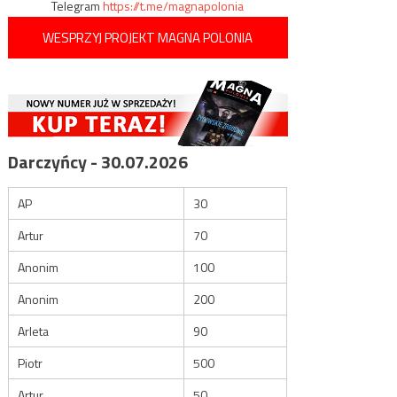
Telegram
https://t.me/magnapolonia
WESPRZYJ PROJEKT MAGNA POLONIA
Darczyńcy - 30.07.2026
AP
30
Artur
70
Anonim
100
Anonim
200
Arleta
90
Piotr
500
Artur
50