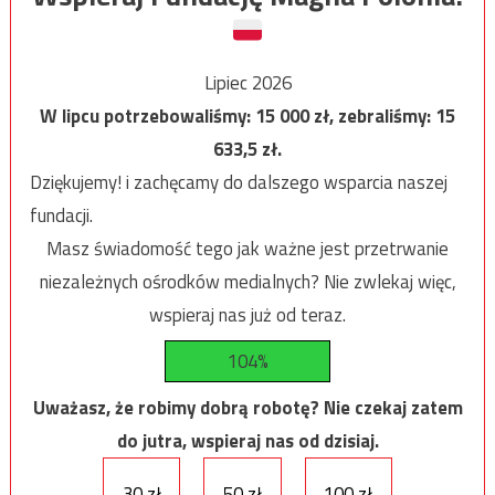
Lipiec 2026
W lipcu potrzebowaliśmy:
15 000
zł, zebraliśmy:
15
633,5
zł.
Dziękujemy! i zachęcamy do dalszego wsparcia naszej
fundacji.
Masz świadomość tego jak ważne jest przetrwanie
niezależnych ośrodków medialnych? Nie zwlekaj więc,
wspieraj nas już od teraz.
104%
Uważasz, że robimy dobrą robotę? Nie czekaj zatem
do jutra, wspieraj nas od dzisiaj.
30 zł
50 zł
100 zł