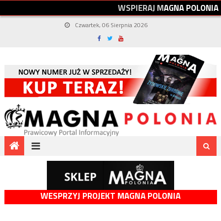
W
S
P
I
E
R
A
J
M
A
G
N
A
P
O
L
O
N
I
A
Czwartek, 06 Sierpnia 2026
WESPRZYJ PROJEKT MAGNA POLONIA