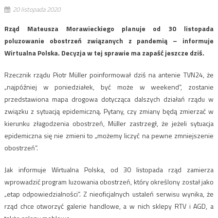
20 listopada 2020
Rząd Mateusza Morawieckiego planuje od 30 listopada
poluzowanie obostrzeń związanych z pandemią – informuje
Wirtualna Polska. Decyzja w tej sprawie ma zapaść jeszcze dziś.
Rzecznik rządu Piotr Müller poinformował dziś na antenie TVN24, że
„najpóźniej w poniedziałek, być może w weekend”, zostanie
przedstawiona mapa drogowa dotycząca dalszych działań rządu w
związku z sytuacją epidemiczną. Pytany, czy zmiany będą zmierzać w
kierunku złagodzenia obostrzeń, Müller zastrzegł, że jeżeli sytuacja
epidemiczna się nie zmieni to „możemy liczyć na pewne zmniejszenie
obostrzeń”.
Jak informuje Wirtualna Polska, od 30 listopada rząd zamierza
wprowadzić program luzowania obostrzeń, który określony został jako
„etap odpowiedzialności”. Z nieoficjalnych ustaleń serwisu wynika, że
rząd chce otworzyć galerie handlowe, a w nich sklepy RTV i AGD, a