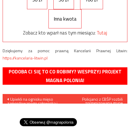
Inna kwota
Zobacz kto wparł nas tym miesiącu:
Tutaj
Dziękujemy za pomoc prawną Kancelarii Prawnej Litwin:
https://kancelaria-litwin.pl
PODOBA CI SIĘ TO CO ROBIMY? WESPRZYJ PROJEKT
MAGNA POLONIA!
Nawigacja
Upiekli na ognisku mięso
Policjanci z CBŚP rozbili
zorganizowaną grupę
zamordowanego człowieka i
przestępczą
wpisu
zjedli, przed sądem w
Gorzowie Wielkopolskim
stanie czterech kanibali