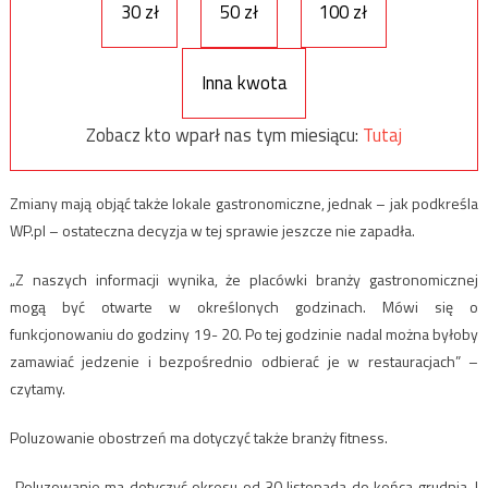
30 zł
50 zł
100 zł
Inna kwota
Zobacz kto wparł nas tym miesiącu:
Tutaj
Zmiany mają objąć także lokale gastronomiczne, jednak – jak podkreśla
WP.pl – ostateczna decyzja w tej sprawie jeszcze nie zapadła.
„Z naszych informacji wynika, że placówki branży gastronomicznej
mogą być otwarte w określonych godzinach. Mówi się o
funkcjonowaniu do godziny 19- 20. Po tej godzinie nadal można byłoby
zamawiać jedzenie i bezpośrednio odbierać je w restauracjach” –
czytamy.
Poluzowanie obostrzeń ma dotyczyć także branży fitness.
„Poluzowanie ma dotyczyć okresu od 30 listopada do końca grudnia. I