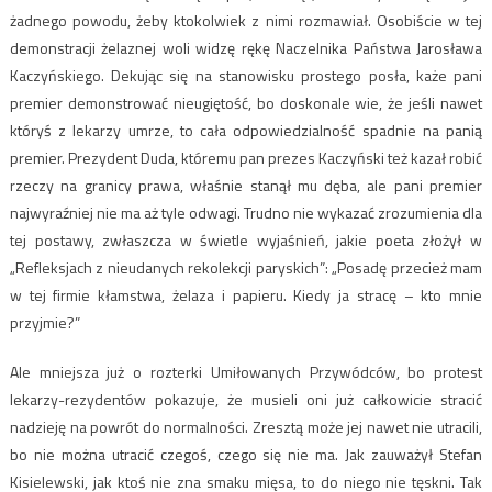
żadnego powodu, żeby ktokolwiek z nimi rozmawiał. Osobiście w tej
demonstracji żelaznej woli widzę rękę Naczelnika Państwa Jarosława
Kaczyńskiego. Dekując się na stanowisku prostego posła, każe pani
premier demonstrować nieugiętość, bo doskonale wie, że jeśli nawet
któryś z lekarzy umrze, to cała odpowiedzialność spadnie na panią
premier. Prezydent Duda, któremu pan prezes Kaczyński też kazał robić
rzeczy na granicy prawa, właśnie stanął mu dęba, ale pani premier
najwyraźniej nie ma aż tyle odwagi. Trudno nie wykazać zrozumienia dla
tej postawy, zwłaszcza w świetle wyjaśnień, jakie poeta złożył w
„Refleksjach z nieudanych rekolekcji paryskich”: „Posadę przecież mam
w tej firmie kłamstwa, żelaza i papieru. Kiedy ja stracę – kto mnie
przyjmie?”
Ale mniejsza już o rozterki Umiłowanych Przywódców, bo protest
lekarzy-rezydentów pokazuje, że musieli oni już całkowicie stracić
nadzieję na powrót do normalności. Zresztą może jej nawet nie utracili,
bo nie można utracić czegoś, czego się nie ma. Jak zauważył Stefan
Kisielewski, jak ktoś nie zna smaku mięsa, to do niego nie tęskni. Tak