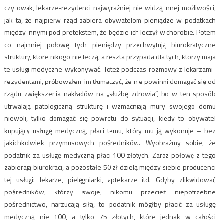
czy owak, lekarze-rezydenci najwyraźniej nie widzą innej możliwości,
jak ta, że najpierw rząd zabiera obywatelom pieniądze w podatkach
między innymi pod pretekstem, że będzie ich leczył w chorobie. Potem
co najmniej połowę tych pieniędzy przechwytują biurokratyczne
struktury, które nikogo nie leczą, a reszta przypada dla tych, którzy maja
te usługi medyczne wykonywać. Toteż podczas rozmowy z lekarzami-
rezydentami, próbowałem im tłumaczyć, że nie powinni domagać się od
rządu zwiększenia nakładów na „służbę zdrowia”, bo w ten sposób
utrwalają patologiczną strukturę i wzmacniają mury swojego domu
niewoli, tylko domagać się powrotu do sytuacji, kiedy to obywatel
kupujący usługę medyczną, płaci temu, który mu ją wykonuje – bez
jakichkolwiek przymusowych pośredników. Wyobraźmy sobie, że
podatnik za usługę medyczną płaci 100 złotych. Zaraz połowę z tego
zabierają biurokraci, a pozostałe 50 zł dzielą między siebie producenci
tej usługi: lekarze, pielęgniarki, aptekarze itd. Gdyby zlikwidować
pośredników, którzy swoje, nikomu przecież niepotrzebne
pośrednictwo, narzucają siłą, to podatnik mógłby płacić za usługę
medyczną nie 100, a tylko 75 złotych, które jednak w całości