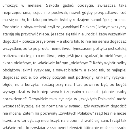
umoczyć w melasie. Szkoda gadać; opozycja, zwłaszcza taka
nieprzejednana, rządu nie pochwali, nawet gdyby przypadkowo coś
mu się udało, bo taka pochwała byłaby rodzajem samobójczej bramki.
Podobnie z obywatelami, czyli ze „zwykłymi Polakami”, którym wszyscy
starają się przychylić nieba. Jeszcze się taki nie urodził, żeby wszystkim
dogodził – poucza przysłowie – a skoro tak, to nie ma sensu dogadzać
wszystkim, bo to po prostu niemożliwe. Tymczasem polityka jest sztuką
realizowania tego, co możliwe, więc jeśli już dogadzać, to niektórym, a
skoro niektórym, to właściwie którym „niektórym”? Każdy wybór byłby
obciążony jakimś ryzykiem, a nawet błędem, a skoro tak, to najlepiej
dogadzać sobie, bo wtedy pożytek jest podwójny; unikamy ryzyka i
błędu, no a korzyści zostają przy nas. I tak powinno być, bo kogóż
wynagradzać w tych niepewnych i zepsutych czasach, jak nie osoby
sprawdzone? Oczywiście taka sytuacja w „zwykłych Polakach” może
wzbudzać irytację, ale to normalne w sytuacji, gdy wszystkim dogodzić
nie można. Zatem na pochwały „zwykłych Polaków” rząd też nie może
liczyć, a w tej sytuacji musi liczyć na siebie i chwalić się sam. I rząd tak
właśnie robi, korzystając z rządowej telewizji, która nie może się rządu