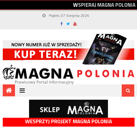
W
S
P
I
E
R
A
J
M
A
G
N
A
P
O
L
O
N
I
A
Piątek, 07 Sierpnia 2026
WESPRZYJ PROJEKT MAGNA POLONIA