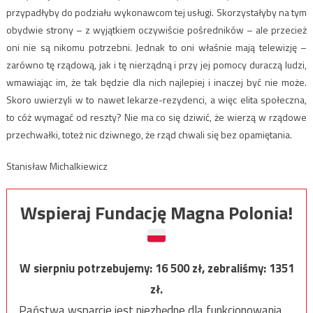
przypadłyby do podziału wykonawcom tej usługi. Skorzystałyby na tym
obydwie strony – z wyjątkiem oczywiście pośredników – ale przecież
oni nie są nikomu potrzebni. Jednak to oni właśnie mają telewizję –
zarówno tę rządową, jak i tę nierządną i przy jej pomocy duraczą ludzi,
wmawiając im, że tak będzie dla nich najlepiej i inaczej być nie może.
Skoro uwierzyli w to nawet lekarze-rezydenci, a więc elita społeczna,
to cóż wymagać od reszty? Nie ma co się dziwić, że wierzą w rządowe
przechwałki, toteż nic dziwnego, że rząd chwali się bez opamiętania.
Stanisław Michalkiewicz
Wspieraj Fundację Magna Polonia!
W sierpniu potrzebujemy:
16 500
zł, zebraliśmy:
1351
zł.
Państwa wsparcie jest niezbędne dla funkcjonowania