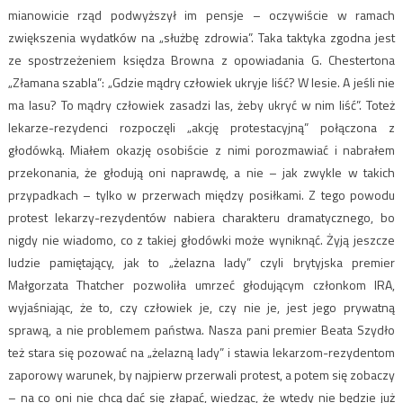
mianowicie rząd podwyższył im pensje – oczywiście w ramach
zwiększenia wydatków na „służbę zdrowia”. Taka taktyka zgodna jest
ze spostrzeżeniem księdza Browna z opowiadania G. Chestertona
„Złamana szabla”: „Gdzie mądry człowiek ukryje liść? W lesie. A jeśli nie
ma lasu? To mądry człowiek zasadzi las, żeby ukryć w nim liść”. Toteż
lekarze-rezydenci rozpoczęli „akcję protestacyjną” połączona z
głodówką. Miałem okazję osobiście z nimi porozmawiać i nabrałem
przekonania, że głodują oni naprawdę, a nie – jak zwykle w takich
przypadkach – tylko w przerwach między posiłkami. Z tego powodu
protest lekarzy-rezydentów nabiera charakteru dramatycznego, bo
nigdy nie wiadomo, co z takiej głodówki może wyniknąć. Żyją jeszcze
ludzie pamiętający, jak to „żelazna lady” czyli brytyjska premier
Małgorzata Thatcher pozwoliła umrzeć głodującym członkom IRA,
wyjaśniając, że to, czy człowiek je, czy nie je, jest jego prywatną
sprawą, a nie problemem państwa. Nasza pani premier Beata Szydło
też stara się pozować na „żelazną lady” i stawia lekarzom-rezydentom
zaporowy warunek, by najpierw przerwali protest, a potem się zobaczy
– na co oni nie chcą dać się złapać, wiedząc, że wtedy nie będzie już