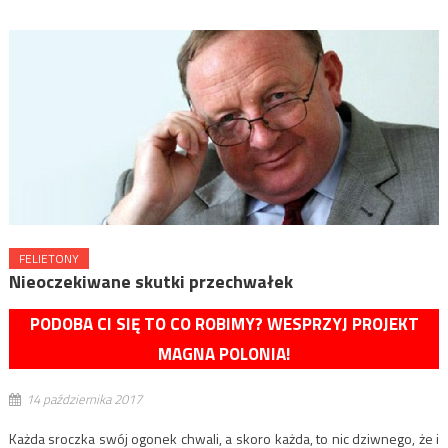
FELIETONY
Nieoczekiwane skutki przechwałek
PODOBA CI SIĘ TO CO ROBIMY? WESPRZYJ PROJEKT
MAGNA POLONIA!
14 października 2017
Każda sroczka swój ogonek chwali, a skoro każda, to nic dziwnego, że i