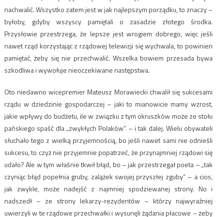
nachwalić. Wszystko zatem jest w jak najlepszym porządku, to znaczy –
byłoby, gdyby wszyscy pamiętali o zasadzie złotego środka.
Przysłowie przestrzega, że lepsze jest wrogiem dobrego, więc jeśli
nawet rząd korzystając z rządowej telewizji się wychwala, to powinien
pamiętać, żeby się nie przechwalić. Wszelka bowiem przesada bywa
szkodliwa i wywołuje nieoczekiwane następstwa.
Oto niedawno wicepremier Mateusz Morawiecki chwalił się sukcesami
rządu w dziedzinie gospodarczej – jaki to mianowicie mamy wzrost,
jakie wpływy do budżetu, ile w związku z tym okruszków może ze stołu
pańskiego spaść dla „zwykłych Polaków” – i tak dalej. Wielu obywateli
słuchało tego z wielką przyjemnością, bo jeśli nawet sami nie odnieśli
sukcesu, to czyż nie przyjemnie popatrzeć, że przynajmniej rządowi się
udało? Ale w tym właśnie tkwił błąd, bo – jak przestrzegał poeta – „tak
czyniąc błąd popełnia gruby, zalążek swojej przyszłej zguby” – a cios,
jak zwykle, może nadejść z najmniej spodziewanej strony. No i
nadszedł – ze strony lekarzy-rezydentów – którzy najwyraźniej
uwierzyli w te rządowe przechwałki i wysunęli żądania płacowe – żeby