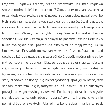
rządowa. Rządowa zresztą przede wszystkim, bo któż rządowa
sroczkę pochwali, jeśli nie ona sama? Opozycja tylko zgani, zwłaszcza
teraz, kiedy wyprzytykała się już nawet nie z pomysłów na państwo, bo
tych nigdy nie miała, ale nawet z tak zwanych „bajerów”, czyli bajeczek,
obliczonych na naiwniaków. Tych naiwniaków zresztą nie brakuje, ale o
tym potem. Weźmy na przykład taką Wielce Czcigodną Joannę
Scheuring-Wielgus. Czy ma jakiś pomysł na państwo? Wolne żarty! Jak o
takich sytuacjach pisał poeta? „Za duży wiatr na moją wełnę”. Takim
Umiłowanym Przywódcom wystarczy wiedzieć, że państwo ma taki
cycek, do którego trzeba się przyssać i doić, dopóki można, pilnując, by
nikt od cycka nie oderwał. Dlatego opozycja spiera się ze sferami
rządowymi już tylko o różnicę łajdactwa: owszem, my jesteśmy
łajdakami, ale wy też i to w dodatku jeszcze większymi, podczas gdy
sfery rządowe odgryzają się nieprzejednanej opozycji w identyczny
sposób: może tam i się łajdaczymy, ale jeśli nawet – to ze słusznych
pozycji i przy tym myślimy o zwykłych Polakach, podczas kiedy wyście
się łajdaczyli w ramach zdrady i zaprzaństwa i ani przez chwilę nie
pomyśleliście o zwykłych Polakach, tylko o sobie – jakby tu pysk