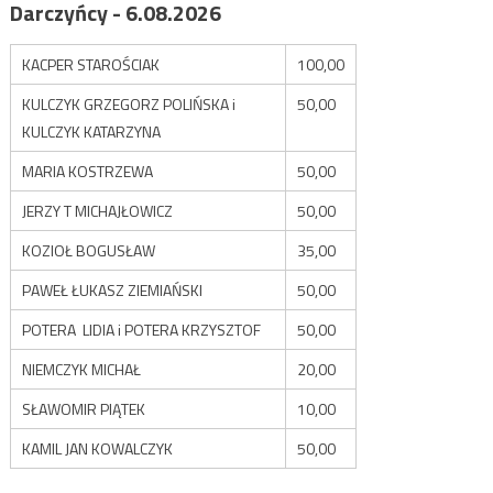
Darczyńcy - 6.08.2026
KACPER STAROŚCIAK
100,00
KULCZYK GRZEGORZ POLIŃSKA i
50,00
KULCZYK KATARZYNA
MARIA KOSTRZEWA
50,00
JERZY T MICHAJŁOWICZ
50,00
KOZIOŁ BOGUSŁAW
35,00
PAWEŁ ŁUKASZ ZIEMIAŃSKI
50,00
POTERA LIDIA i POTERA KRZYSZTOF
50,00
NIEMCZYK MICHAŁ
20,00
SŁAWOMIR PIĄTEK
10,00
KAMIL JAN KOWALCZYK
50,00