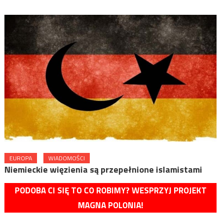
EUROPA
WIADOMOŚCI
Niemieckie więzienia są przepełnione islamistami
PODOBA CI SIĘ TO CO ROBIMY? WESPRZYJ PROJEKT
MAGNA POLONIA!