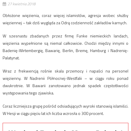
27 kwietnia 2018
Obłożone więzienia, coraz więcej islamistów, agresja wobec służby
więziennej – tak dziś wygląda za Odrą codzienność zakładów karnych.
W szesnastu zbadanych przez firmę Funke niemieckich landach,
więzienia wypełnione są niemal całkowicie. Chodzi między innymi o
Badenię-Wirtembergię, Bawarię, Berlin, Bremę, Hamburg i Nadrenię-
Palatynat.
Wraz z frekwencją rośnie skala przemocy i napaści na personel
więzienny. W Nadrenii Północnej-Westfalii – w ciągu roku ponad
dwukrotnie. W Bawarii zanotowano jednak spadek częstotliwości
występowania tego zjawiska.
Coraz liczniejsza grupę pośród odsiadujących wyroki stanowią islamiści.
W Hesji w ciągu pięciu lat ich liczba wzrosła o 300 procent.