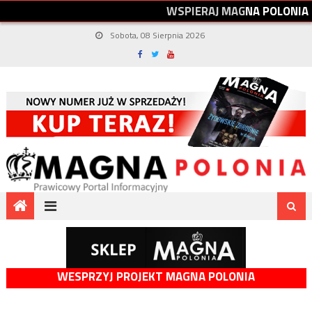
W
S
P
I
E
R
A
J
M
A
G
N
A
P
O
L
O
N
I
A
Sobota, 08 Sierpnia 2026
WESPRZYJ PROJEKT MAGNA POLONIA