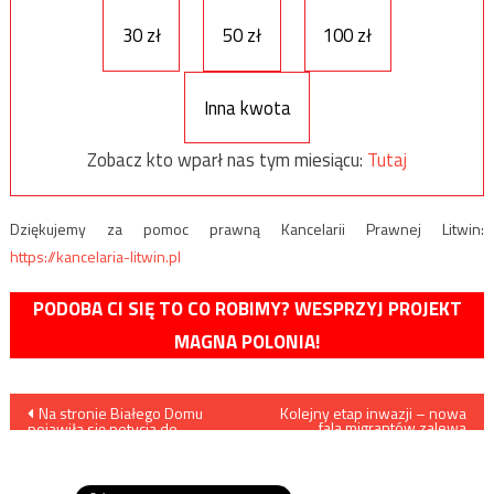
30 zł
50 zł
100 zł
Inna kwota
Zobacz kto wparł nas tym miesiącu:
Tutaj
Dziękujemy za pomoc prawną Kancelarii Prawnej Litwin:
https://kancelaria-litwin.pl
PODOBA CI SIĘ TO CO ROBIMY? WESPRZYJ PROJEKT
MAGNA POLONIA!
Nawigacja
Na stronie Białego Domu
Kolejny etap inwazji – nowa
fala migrantów zalewa
pojawiła się petycja do
Europę
wpisu
prezydenta Trumpa, by nie
podpisywał haniebnej ustawy
Just Act 447