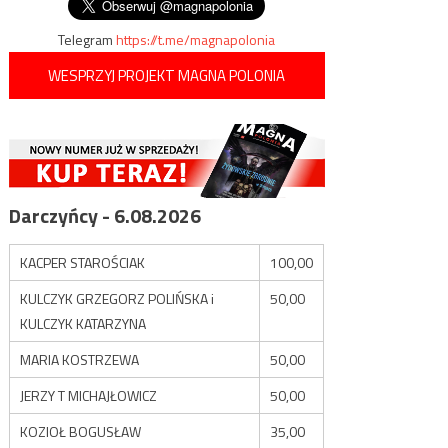
Telegram
https://t.me/magnapolonia
WESPRZYJ PROJEKT MAGNA POLONIA
Darczyńcy - 6.08.2026
KACPER STAROŚCIAK
100,00
KULCZYK GRZEGORZ POLIŃSKA i
50,00
KULCZYK KATARZYNA
MARIA KOSTRZEWA
50,00
JERZY T MICHAJŁOWICZ
50,00
KOZIOŁ BOGUSŁAW
35,00