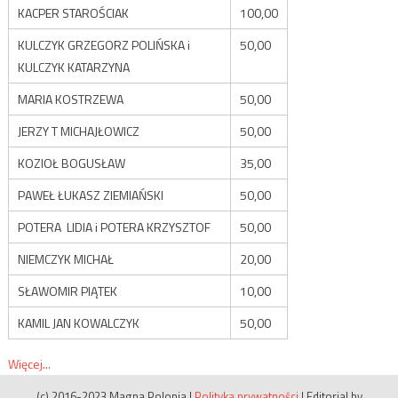
KACPER STAROŚCIAK
100,00
KULCZYK GRZEGORZ POLIŃSKA i
50,00
KULCZYK KATARZYNA
MARIA KOSTRZEWA
50,00
JERZY T MICHAJŁOWICZ
50,00
KOZIOŁ BOGUSŁAW
35,00
PAWEŁ ŁUKASZ ZIEMIAŃSKI
50,00
POTERA LIDIA i POTERA KRZYSZTOF
50,00
NIEMCZYK MICHAŁ
20,00
SŁAWOMIR PIĄTEK
10,00
KAMIL JAN KOWALCZYK
50,00
Więcej...
(c) 2016-2023 Magna Polonia
|
Polityka prywatności
|
Editorial by