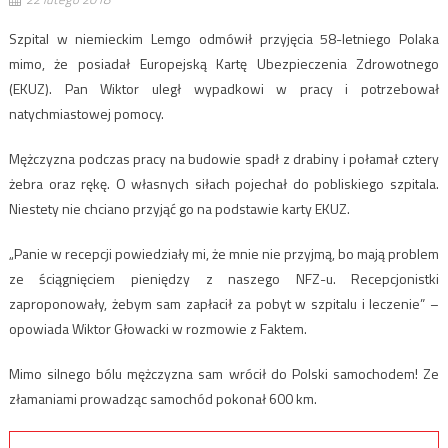
Szpital w niemieckim Lemgo odmówił przyjęcia 58-letniego Polaka
mimo, że posiadał Europejską Kartę Ubezpieczenia Zdrowotnego
(EKUZ). Pan Wiktor uległ wypadkowi w pracy i potrzebował
natychmiastowej pomocy.
Mężczyzna podczas pracy na budowie spadł z drabiny i połamał cztery
żebra oraz rękę. O własnych siłach pojechał do pobliskiego szpitala.
Niestety nie chciano przyjąć go na podstawie karty EKUZ.
„Panie w recepcji powiedziały mi, że mnie nie przyjmą, bo mają problem
ze ściągnięciem pieniędzy z naszego NFZ-u. Recepcjonistki
zaproponowały, żebym sam zapłacił za pobyt w szpitalu i leczenie” –
opowiada Wiktor Głowacki w rozmowie z Faktem.
Mimo silnego bólu mężczyzna sam wrócił do Polski samochodem! Ze
złamaniami prowadząc samochód pokonał 600 km.