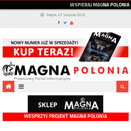
W
S
P
I
E
R
A
J
M
A
G
N
A
P
O
L
O
N
I
A
Piątek, 07 Sierpnia 2026
WESPRZYJ PROJEKT MAGNA POLONIA