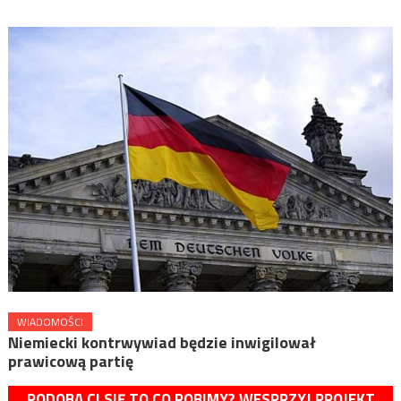
WIADOMOŚCI
Niemiecki kontrwywiad będzie inwigilował
prawicową partię
PODOBA CI SIĘ TO CO ROBIMY? WESPRZYJ PROJEKT