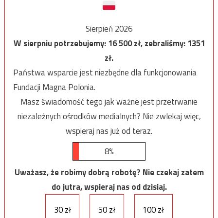
Sierpień 2026
W sierpniu potrzebujemy:
16 500
zł, zebraliśmy:
1351
zł.
Państwa wsparcie jest niezbędne dla funkcjonowania
Fundacji Magna Polonia.
Masz świadomość tego jak ważne jest przetrwanie
niezależnych ośrodków medialnych? Nie zwlekaj więc,
wspieraj nas już od teraz.
8%
Uważasz, że robimy dobrą robotę? Nie czekaj zatem
do jutra, wspieraj nas od dzisiaj.
30 zł
50 zł
100 zł