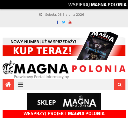
W
S
P
I
E
R
A
J
M
A
G
N
A
P
O
L
O
N
I
A
Sobota, 08 Sierpnia 2026
WESPRZYJ PROJEKT MAGNA POLONIA