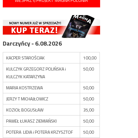
WESPRZYJ PROJEKT MAGNA POLONIA
Darczyńcy - 6.08.2026
KACPER STAROŚCIAK
100,00
KULCZYK GRZEGORZ POLIŃSKA i
50,00
KULCZYK KATARZYNA
MARIA KOSTRZEWA
50,00
JERZY T MICHAJŁOWICZ
50,00
KOZIOŁ BOGUSŁAW
35,00
PAWEŁ ŁUKASZ ZIEMIAŃSKI
50,00
POTERA LIDIA i POTERA KRZYSZTOF
50,00