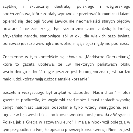
szybkiej i skutecznej destrukcji polskiego i węgierskiego
społeczeństwa, które zdołały wprawdzie przetrwać komunizm i latami
opierać się ideologii Nowej Lewicy, ale neomarksiści starych błędów
powtarzać nie zamierzają. Tym razem zmieszane z dziką ludnością
afrykańską narody, stanowiące sól w oku dla wielkich tego świata,
ponieważ jeszcze wewnętrznie wolne, mają się już nigdy nie podnieść.
Znamienne w tym kontekście są słowa w „Märkische Oderzeitung”,
która to gazeta ubolewa, że ,,w niektórych państwach bloku
wschodniego ludność ciągle jeszcze jest homogeniczna i jest bardzo
mało ludzi, którzy mają cudzoziemskie korzenie”.
Szczytem wszystkiego był artykuł w „Lübecker Nachrichten” – otóż
gazeta ta podkreśla, że węgierski rząd może i musi zapłacić wysoką
cenę”, natomiast „Europa pozostanie tylko wtedy wiarygodna, jeśli
będzie w tej kwestii tak samo konsekwentnie postępowała z Węgrami i
Polską jak z Grecją w ratowaniu euro”. Himalaje hipokryzji polegają w
tym przypadku na tym, że opisana powyżej konsekwencja Niemiec jest