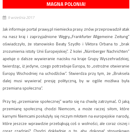
MAGNA POLONIA!
9 września 2017
Jak informuje portal prawy.pl niemiecka prasy znów przeprowadził atak
na nasz kraj i zaprzyjaźnione Węgry.„Frankfurter Allgemeine Zeitung”
oświadczyło, że stanowisko Beaty Szydło i Viktora Orbana to ,,brak
zrozumienia istoty Unii Europejskiej”. Z kolei „Nürnberger Nachrichten”
apeluje o dalsze wywieranie nacisku na kraje Grupy Wyszehradzkiej,
twierdząc, iż jedyne, czego potrzebuje Europa, to „ostrożne otwieranie
Europy Wschodniej na uchodźców”. Stwierdza przy tym, że „Bruksela
dalej musi wywierać presję polityczną, by w ogóle możliwa była
przemiana społeczna”.
Przy tej „przemianie społecznej” warto się na chwilę zatrzymać. O jaką
przemianę społeczną chodzi Niemcom, a może raczej siłom, które
karnymi Niemcami posłużyły się niczym młotem na europejskie narody,
które jeszcze wprawdzie przebąkują coś o wolności, ale coraz ciszej i
coraz rzadziej? Chodzi dokładnie o to, aby dokonać stosunkowo