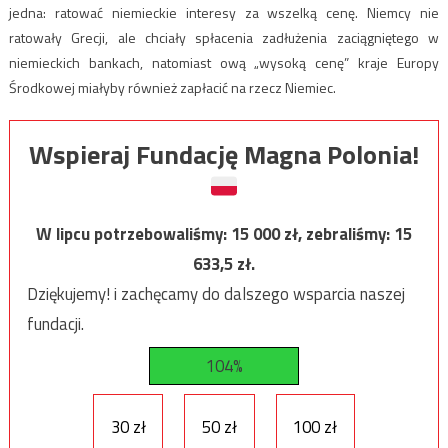
jedna: ratować niemieckie interesy za wszelką cenę. Niemcy nie
ratowały Grecji, ale chciały spłacenia zadłużenia zaciągniętego w
niemieckich bankach, natomiast ową „wysoką cenę” kraje Europy
Środkowej miałyby również zapłacić na rzecz Niemiec.
Wspieraj Fundację Magna Polonia!
W lipcu potrzebowaliśmy:
15 000
zł, zebraliśmy:
15
633,5
zł.
Dziękujemy! i zachęcamy do dalszego wsparcia naszej
fundacji.
104%
30 zł
50 zł
100 zł