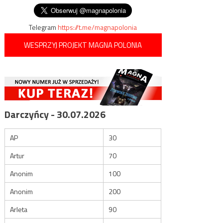
Telegram
https://t.me/magnapolonia
WESPRZYJ PROJEKT MAGNA POLONIA
Darczyńcy - 30.07.2026
AP
30
Artur
70
Anonim
100
Anonim
200
Arleta
90