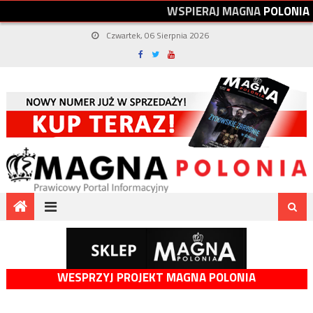
W
S
P
I
E
R
A
J
M
A
G
N
A
P
O
L
O
N
I
A
Czwartek, 06 Sierpnia 2026
WESPRZYJ PROJEKT MAGNA POLONIA