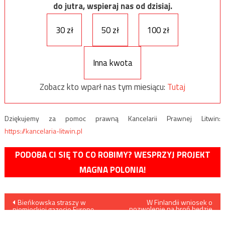
do jutra, wspieraj nas od dzisiaj.
30 zł
50 zł
100 zł
Inna kwota
Zobacz kto wparł nas tym miesiącu:
Tutaj
Dziękujemy za pomoc prawną Kancelarii Prawnej Litwin:
https://kancelaria-litwin.pl
PODOBA CI SIĘ TO CO ROBIMY? WESPRZYJ PROJEKT
MAGNA POLONIA!
Nawigacja
Bieńkowska straszy w
W Finlandii wniosek o
pozwolenie na broń będzie
niemieckiej gazecie Europę
można złożyć przez internet
wpisu
eurosceptykami i krytykuje
Polskę