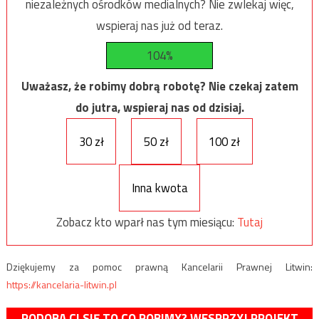
niezależnych ośrodków medialnych? Nie zwlekaj więc,
wspieraj nas już od teraz.
104%
Uważasz, że robimy dobrą robotę? Nie czekaj zatem
do jutra, wspieraj nas od dzisiaj.
30 zł
50 zł
100 zł
Inna kwota
Zobacz kto wparł nas tym miesiącu:
Tutaj
Dziękujemy za pomoc prawną Kancelarii Prawnej Litwin:
https://kancelaria-litwin.pl
PODOBA CI SIĘ TO CO ROBIMY? WESPRZYJ PROJEKT