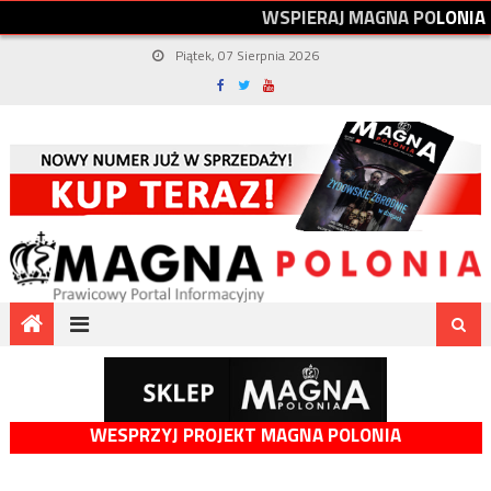
W
S
P
I
E
R
A
J
M
A
G
N
A
P
O
L
O
N
I
A
Piątek, 07 Sierpnia 2026
WESPRZYJ PROJEKT MAGNA POLONIA