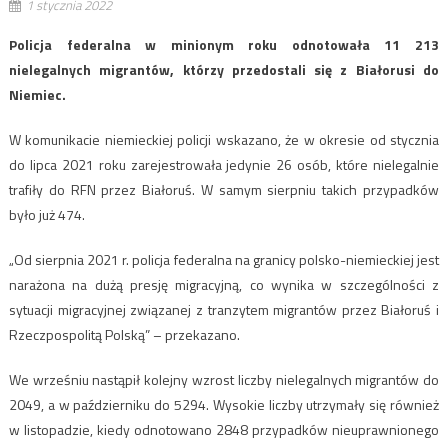
1 stycznia 2022
Policja federalna w minionym roku odnotowała 11 213
nielegalnych migrantów, którzy przedostali się z Białorusi do
Niemiec.
W komunikacie niemieckiej policji wskazano, że w okresie od stycznia
do lipca 2021 roku zarejestrowała jedynie 26 osób, które nielegalnie
trafiły do RFN przez Białoruś. W samym sierpniu takich przypadków
było już 474.
„Od sierpnia 2021 r. policja federalna na granicy polsko-niemieckiej jest
narażona na dużą presję migracyjną, co wynika w szczególności z
sytuacji migracyjnej związanej z tranzytem migrantów przez Białoruś i
Rzeczpospolitą Polską” – przekazano.
We wrześniu nastąpił kolejny wzrost liczby nielegalnych migrantów do
2049, a w październiku do 5294. Wysokie liczby utrzymały się również
w listopadzie, kiedy odnotowano 2848 przypadków nieuprawnionego